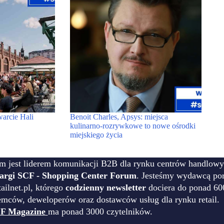
warcie Hali
Benoit Charles, Apsys: miejsca
kulinarno-rozrywkowe to nowe ośrodki
miejskiego życia
m jest liderem komunikacji B2B dla rynku centrów handlowy
targi SCF - Shopping Center Forum
. Jesteśmy wydawcą por
ilnet.pl, którego
codzienny newsletter
dociera do ponad 60
emców, deweloperów oraz dostawców usług dla rynku retail.
F Magazine
ma ponad 3000 czytelników.