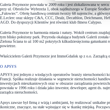
Galeria Przymorze powstała w 2009 roku i jest zlokalizowana w sercu
przy ul. Obrońców Wybrzeża 1, obok najdłuższego w Europie Środk
„Falowiec”. Ofertę handlową centrum tworzy 68 najemców, a głównymi
E.Leclerc oraz sklepy C&A, CCC, Dealz, Decathlon, Deichmann, H
AGD. Do dyspozycji Klientów jest również klub fitness Calypso.
Galeria Przymorze to harmonia miasta i natury. Wokół centrum znajdują
tym blisko położony park. Przyroda okalająca budynek Galerii została 
Zielona Ściana to aż 100 m2 pokrytych kilkudziesięcioma gatunkami r
powietrze.
Właścicielem Galerii Przymorze jest ImmoGdańsk sp z o.o. Zarządcą ob
O APSYS
APSYS jest jednym z wiodących operatorów branży nieruchomości ko
Francji. Spółka realizuje działania w segmencie nieruchomości handlo
inwestycjach mieszkaniowych oraz w obszarze zarządzania powierzch
powstała w 1996 roku i działa jako inwestor, deweloper, agent ds. naj
zarządca nieruchomości.
Apsys zawsze był
firmą z wizją i ambicjami, by realizować unikalne p
ikoniczne, znaczące, na stałe wpisujące się w tkankę miejską. Począw