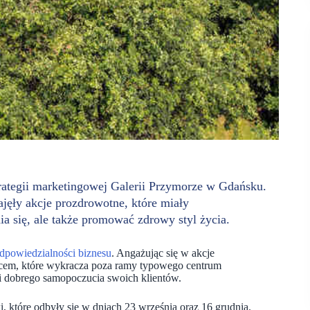
trategii marketingowej Galerii Przymorze w Gdańsku.
jęły akcje prozdrowotne, które miały
ia się, ale także promować zdrowy styl życia.
odpowiedzialności biznesu
. Angażując się w akcje
jscem, które wykracza poza ramy typowego centrum
 i dobrego samopoczucia swoich klientów.
, które odbyły się w dniach 23 września oraz 16 grudnia.