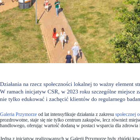
Działania na rzecz
społeczności lokalnej to ważny element s
W ramach inicjatyw CSR, w 2023 roku szczególne miejsce za
nie tylko edukować i zachęcić klientów do regularnego badan
Galeria Przymorze
od
lat intensyfikuje działania z zakresu
społecznej 
prozdrowotne, staje się nie tylko centrum zakupów, lecz również mie
handlowego, oferując wartość dodaną w postaci wsparcia dla zdrowia
Jedną z inicjatyw realizowanych w Galerii Przymorze były zbiórki krwi