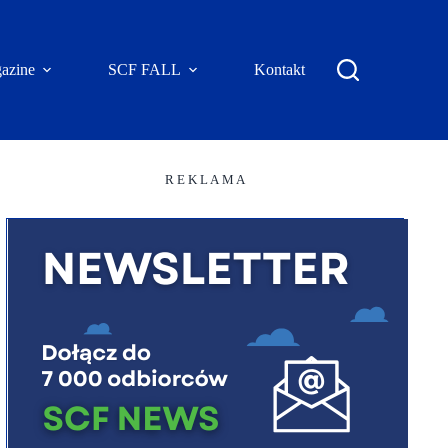
azine
SCF FALL
Kontakt
R E K L A M A