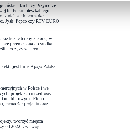
 gdańskiej dzielnicy Przymorze
owej budynku mieszkalnego
 z nich są: hipermarket
ebe, Jysk, Pepco czy RTV EURO
 się liczne tereny zielone, w
także przeniesiona do środka –
oślin, oczyszczającymi
iektu jest firma Apsys Polska.
mercyjnych w Polsce i we
wych, projektach mixed-use,
niami biurowymi. Firma
mu, menadżer projektu oraz
rojekty, tworzyć miejsca
szy od 2022 r. w swojej