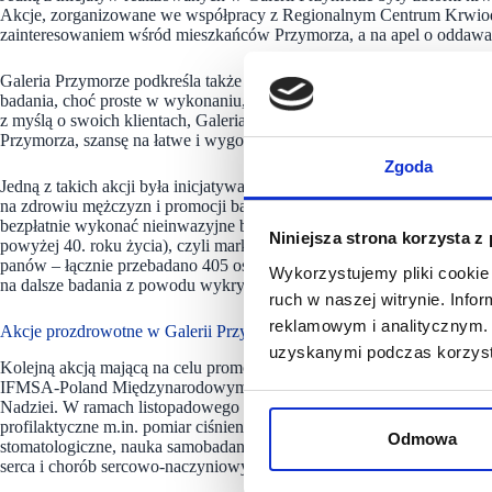
Akcje, zorganizowane we
współpracy z Regionalnym Centrum Krwioda
zainteresowaniem wśród mieszkańców Przymorza, a na apel o oddawan
Galeria Przymorze podkreśla także wagę profilaktyki zdrowotnej, o k
badania, choć proste w wykonaniu, są kluczowe dla wczesnego wykryw
z myślą o swoich klientach, Galeria Przymorze regularnie organizuje
Przymorza, szansę na łatwe i wygodne przeprowadzenie ważnych bada
Zgoda
Jedną z takich
akcji była inicjatywa „Mosznowładcy”, która odbyła się
na zdrowiu mężczyzn i promocji badań pod kątem nowotworów jąder 
bezpłatnie wykonać nieinwazyjne badanie USG jąder (dla mężczyzn d
Niniejsza strona korzysta z
powyżej 40. roku życia), czyli markera nowotworowego prostaty we kr
panów – łącznie przebadano 405 osób, najwięcej od początku realizac
Wykorzystujemy pliki cookie 
na dalsze badania z powodu wykrytych nieprawidłowości.
ruch w naszej witrynie. Inf
reklamowym i analitycznym. 
Akcje prozdrowotne w Galerii Przymorze
uzyskanymi podczas korzysta
Kolejną akcją mającą na celu promowanie profilaktyki było „Zdrowie 
IFMSA-Poland Międzynarodowym Stowarzyszeniem Studentów Med
Nadziei. W ramach listopadowego wydarzenia, na mieszkańców Przymor
profilaktyczne m.in. pomiar ciśnienia i glukozy, pomiar gęstości kośc
Odmowa
stomatologiczne, nauka samobadania piersi i jąder, konsultacje dermato
serca i chorób sercowo-naczyniowych.