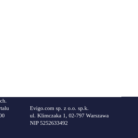
ch.
talu
Evigo.com sp. z o.o. sp.k.
00
ul. Klimczaka 1, 02-797 Warszawa
NIP 5252633492