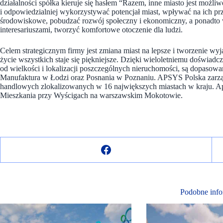
działalności spółka kieruje się hasłem “Razem, inne miasto jest możli
i odpowiedzialniej wykorzystywać potencjał miast, wpływać na ich p
środowiskowe, pobudzać rozwój społeczny i ekonomiczny, a ponadto w
interesariuszami, tworzyć komfortowe otoczenie dla ludzi.
Celem strategicznym firmy jest zmiana miast na lepsze i tworzenie wy
życie wszystkich staje się piękniejsze. Dzięki wieloletniemu doświadcze
od wielkości i lokalizacji poszczególnych nieruchomości, są dopasowa
Manufaktura w Łodzi oraz Posnania w Poznaniu. APSYS Polska zarz
handlowych zlokalizowanych w 16 największych miastach w kraju. Ap
Mieszkania przy Wyścigach na warszawskim Mokotowie.
Podobne info