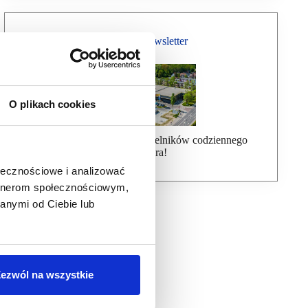
Bezpłatny Newsletter
O plikach cookies
Dołącz do ponad 7000 czytelników codziennego
newslettera!
ołecznościowe i analizować
artnerom społecznościowym,
anymi od Ciebie lub
ezwól na wszystkie