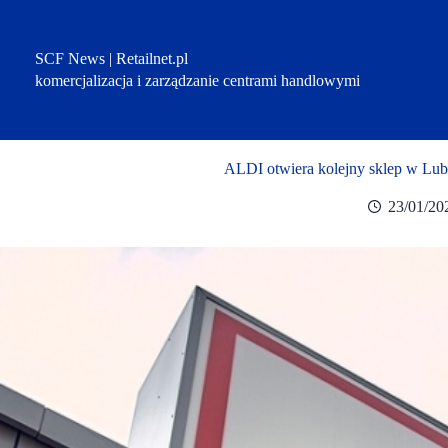
Przejdź
do
treści
SCF News | Retailnet.pl
komercjalizacja i zarządzanie centrami handlowymi
ALDI otwiera kolejny sklep w Lubl
23/01/20