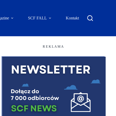
azine
SCF FALL
Kontakt
R E K L A M A