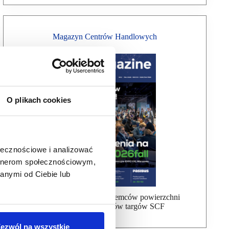
Magazyn Centrów Handlowych
O plikach cookies
ołecznościowe i analizować
artnerom społecznościowym,
anymi od Ciebie lub
Bezpłatna wysyłka dla najemców powierzchni
handlowej, uczestników targów SCF
ezwól na wszystkie