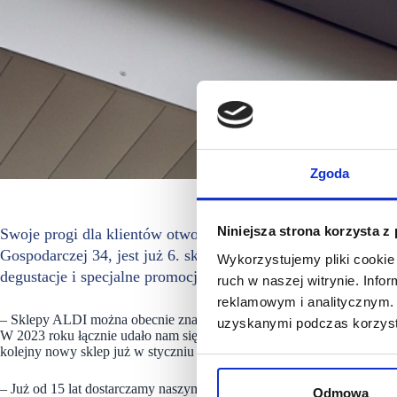
Zgoda
Niniejsza strona korzysta z
Swoje progi dla klientów otworzy kolejny sklep ALDI w Lub
Gospodarczej 34, jest już 6. sklepem sieci w tym mieście. Z
Wykorzystujemy pliki cookie 
degustacje i specjalne promocje.
ruch w naszej witrynie. Inf
reklamowym i analitycznym. 
– Sklepy ALDI można obecnie znaleźć już w każdym województwie, a na
uzyskanymi podczas korzysta
W 2023 roku łącznie udało nam się otworzyć prawie 60 placówek i w 
kolejny nowy sklep już w styczniu – mówi Rafał Tomaszewski, Kier
– Już od 15 lat dostarczamy naszym klientom produkty najwyższej jak
Odmowa