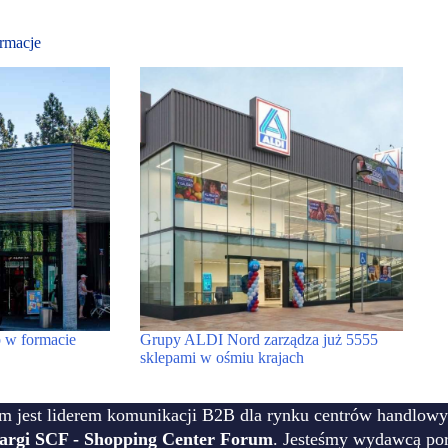
rmacje
 w formacie
Grupy ALDI Nord zarządza już 5555
sklepami w ośmiu krajach
m jest liderem komunikacji B2B dla rynku centrów handlowy
targi SCF - Shopping Center Forum
. Jesteśmy wydawcą por