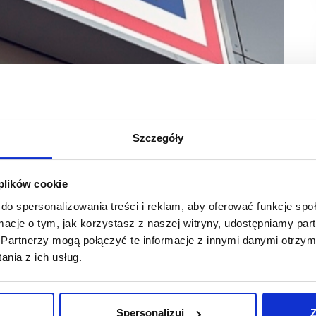
Szczegóły
 plików cookie
linie. Nowa placówka, zlokalizowana przy ulicy
 okazji otwarcia ALDI zaplanowało dla swoich klientów
do spersonalizowania treści i reklam, aby oferować funkcje sp
ormacje o tym, jak korzystasz z naszej witryny, udostępniamy p
Partnerzy mogą połączyć te informacje z innymi danymi otrzym
sza sieć z miesiąca na miesiąc sukcesywnie się rozrasta.
nia z ich usług.
kolejnym roku również nie zwalniamy tempa, otwierając
ownik Sprzedaży ALDI w Polsce.
ości, w możliwie najniższych cenach i wierzymy, że również
Spersonalizuj
Z