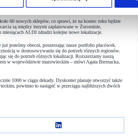
óre warto do nas wracać – zgodnie z hasłem „Raz ALDI zawsze
koło 60 nowych sklepów, co sprawi, że na koniec roku będzie
twarcia są między innymi zaplanowane w Żurominie,
 miesiącach ALDI zdradzi kolejne nowe lokalizacje.
już jesteśmy obecni, poszerzając nasze portfolio placówek.
tycznością w dostosowywaniu się do potrzeb różnych regionów.
ąc się do potrzeb różnych lokalizacji. Rozszerzamy naszą
 razem w województwie mazowieckim – mówi Agata Biernacka,
icznie 1000 w ciągu dekady. Dyskonter planuje otworzyć także
ieckim, powinno to nastąpić w przeciągu najbliższych dwóch