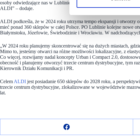
osoby odwiedzające nas w Lublinie znajdą dla siebie to „coś”, po kt
ALDI” – dodaje.
ALDI podkreśla, że w 2024 roku utrzyma tempo ekspansji i otworzy o
mieć ponad 360 sklepów w całej Polsce. PO Lublinie kolejne nowe o
Białymstoku, Józefowie, Świebodzinie i Wrocławiu. W nadchodzących
„W 2024 roku planujemy skoncentrować się na dużych miastach, gdzie 
Mimo to, jesteśmy otwarci na różne możliwości lokalizacyjne, z elas
Co więcej, rozwijamy nadal koncepty Urban i Compact 2.0, dostosowuj
obecność i planujemy otworzyć trzecie centrum dystrybucyjne, tym
Kierownik Działu Komunikacji i PR.
Celem
ALDI
jest posiadanie 650 sklepów do 2028 roku, a perspektyw
trzecie centrum dystrybucyjne, zlokalizowane w województwie mazow
lat.