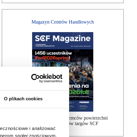
Magazyn Centrów Handlowych
O plikach cookies
Bezpłatna wysyłka dla najemców powierzchni
handlowej, uczestników targów SCF
ołecznościowe i analizować
artnerom społecznościowym,