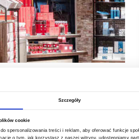
 Opolu. Będzie to pierwszy salon w tym mieście i 40.
li możliwość zapoznać się z produktami z portfolio
cenowych okazji.
Szczegóły
h 50. klientów, którzy dokonają zakupu, dostanie w prezencie
 którzy zdecydują się odwiedzić nowy sklep i dokonają
 plików cookie
zków zapachowych z kolekcji Classic w prezencie. Co więcej,
dostępne w promocyjnej cenie 35 zł.
do spersonalizowania treści i reklam, aby oferować funkcje sp
ormacje o tym, jak korzystasz z naszej witryny, udostępniamy p