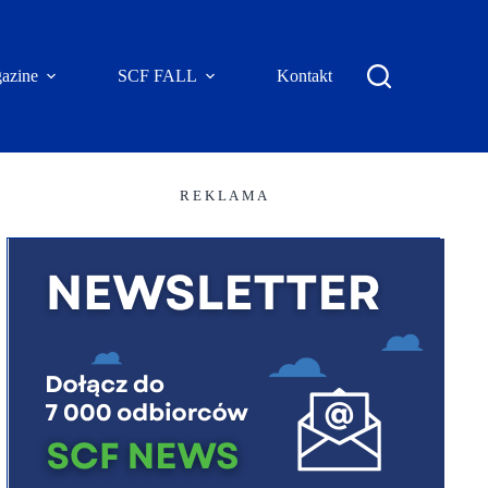
azine
SCF FALL
Kontakt
R E K L A M A