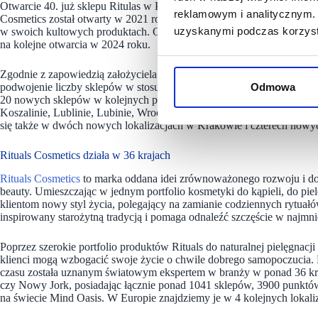
Otwarcie 40. już sklepu Ritulas w Polsce jest również doskonałą okaz
reklamowym i analitycznym. 
Cosmetics został otwarty w 2021 roku i przez ten czas marka zdążyła z
uzyskanymi podczas korzysta
w swoich kultowych produktach. Odnosząc niezaprzeczalny sukces na
na kolejne otwarcia w 2024 roku.
Zgodnie z zapowiedzią założyciela i CEO Rituals, Raymonda Cloosterm
podwojenie liczby sklepów w stosunku do 2022 roku – plan ten został
Odmowa
20 nowych sklepów w kolejnych polskich miastach: Katowicach, Bydg
Koszalinie, Lublinie, Lubinie, Wrocławiu, Zielonej Górze, Bielsko Bi
się także w dwóch nowych lokalizacjach w Krakowie i czterech now
Rituals Cosmetics działa w 36 krajach
Rituals Cosmetics
to marka oddana idei zrównoważonego rozwoju i d
beauty. Umieszczając w jednym portfolio kosmetyki do kąpieli, do piel
klientom nowy styl życia, polegający na zamianie codziennych rytuał
inspirowany starożytną tradycją i pomaga odnaleźć szczęście w najmni
Poprzez szerokie portfolio produktów Rituals do naturalnej pielęgnacj
klienci mogą wzbogacić swoje życie o chwile dobrego samopoczucia. 
czasu została uznanym światowym ekspertem w branży w ponad 36 kra
czy Nowy Jork, posiadając łącznie ponad 1041 sklepów, 3900 punktów
na świecie Mind Oasis. W Europie znajdziemy je w 4 kolejnych lokaliz