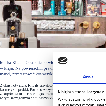
Marka Rituals Cosmetics otwiera kolejny sklep, tym razem w
w kraju. Na powierzchni prawie 94 m2 odwiedzający będą mie
marki, przetestować kosmetyki i skorzystać z wyjątkowych 
Zgoda
Z okazji otwarcia, Rituals przygotował specjalne upominki. Pierwszyc
kosmetyki i próbki. Ponadto wszyscy uczestnicy programu My Rituals,
Niniejsza strona korzysta z
zakupów za min. 190 zł, będą mieli możliwość otrzymania mini patyc
w tym szczególnym dniu, wszystkie kultowe pianki pod prysznic będą 
Wykorzystujemy pliki cookie 
ruch w naszej witrynie. Inf