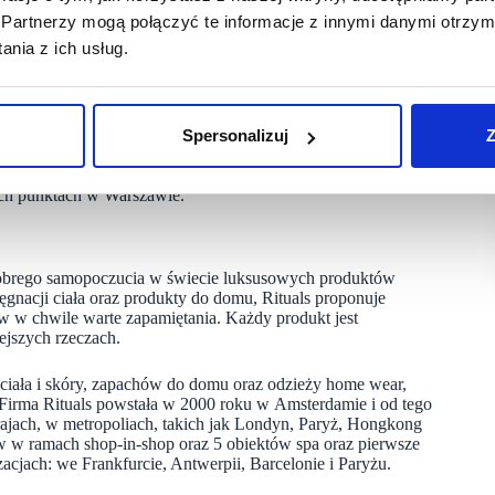
ją do podsumowań. Pierwszy stacjonarny sklep Rituals
Partnerzy mogą połączyć te informacje z innymi danymi otrzym
askarbić sobie sympatię wielu klientów, rozkochując ich
nia z ich usług.
 Polskim rynku,
Rituals
nie zwalnia tempa i szykuje się
ana, plany ekspansji marki w Polsce na rok ubiegły zakładały
 w całości zrealizowany. W 2023 roku marka Rituals otworzyła
Spersonalizuj
Z
oszczy, Kielcach, Radomiu, Płocku, Toruniu, Lesznie,
ałej i Szczecinie. Oprócz tego nowe punkty sprzedaży pojawiły
ych punktach w Warszawie.
obrego samopoczucia w świecie luksusowych produktów
ęgnacji ciała oraz produkty do domu, Rituals proponuje
ów w chwile warte zapamiętania. Każdy produkt jest
ejszych rzeczach.
i ciała i skóry, zapachów do domu oraz odzieży home wear,
Firma Rituals powstała w 2000 roku w Amsterdamie i od tego
jach, w metropoliach, takich jak Londyn, Paryż, Hongkong
 w ramach shop-in-shop oraz 5 obiektów spa oraz pierwsze
acjach: we Frankfurcie, Antwerpii, Barcelonie i Paryżu.