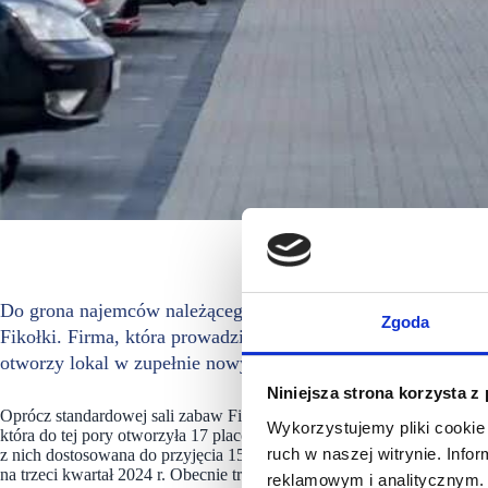
Park Glinianka, Redk
Do grona najemców należącego do REDKOM Development Pa
Zgoda
Fikołki. Firma, która prowadzi edukacyjne sale zabaw dla na
otworzy lokal w zupełnie nowym formacie.
Niniejsza strona korzysta z
Oprócz standardowej sali zabaw Fikołki zaoferują także usługi przedsz
Wykorzystujemy pliki cookie 
która do tej pory otworzyła 17 placówek. Na łącznej powierzchni 578 
ruch w naszej witrynie. Inf
z nich dostosowana do przyjęcia 15 dzieci. Otwarcie Sali Zabaw Fik
na trzeci kwartał 2024 r. Obecnie trwają prace przygotowawcze.
reklamowym i analitycznym. 