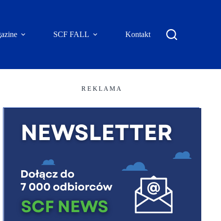
azine
SCF FALL
Kontakt
R E K L A M A