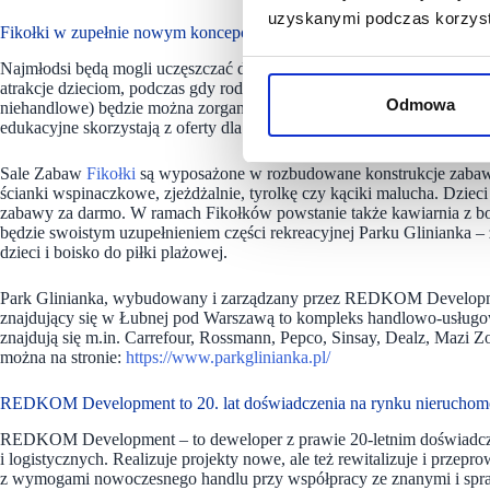
uzyskanymi podczas korzysta
Fikołki w zupełnie nowym koncepcie
Najmłodsi będą mogli uczęszczać do przedszkola Fikołków codzienni
atrakcje dzieciom, podczas gdy rodzice udadzą się na zakupy. W obiek
Odmowa
niehandlowe) będzie można zorganizować urodziny dla dziecka, skorz
edukacyjne skorzystają z oferty dla grup, która wpisuje się w podsta
Sale Zabaw
Fikołki
są wyposażone w rozbudowane konstrukcje zabawow
ścianki wspinaczkowe, zjeżdżalnie, tyrolkę czy kąciki malucha. Dziec
zabawy za darmo. W ramach Fikołków powstanie także kawiarnia z 
będzie swoistym uzupełnieniem części rekreacyjnej Parku Glinianka 
dzieci i boisko do piłki plażowej.
Park Glinianka, wybudowany i zarządzany przez REDKOM Development
znajdujący się w Łubnej pod Warszawą to kompleks handlowo-usługo
znajdują się m.in. Carrefour, Rossmann, Pepco, Sinsay, Dealz, Mazi Z
można na stronie:
https://www.parkglinianka.pl/
REDKOM Development to 20. lat doświadczenia na rynku nieruchom
REDKOM Development – to deweloper z prawie 20-letnim doświadcz
i logistycznych. Realizuje projekty nowe, ale też rewitalizuje i prze
z wymogami nowoczesnego handlu przy współpracy ze znanymi i spr