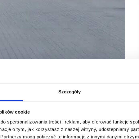
om Development
rku Glinianka w Łubnej pod Warszawą dołączą
Szczegóły
jmłodszych w kilkunastu lokalizacjach w całej Polsce,
 plików cookie
kolne. To pierwsze takie rozwiązanie planowane przez sieć,
do spersonalizowania treści i reklam, aby oferować funkcje sp
mkw. znajdą się również cztery sale przedszkolne – każda
ormacje o tym, jak korzystasz z naszej witryny, udostępniamy p
ołki wraz z towarzyszącym mu przedszkolem planowane jest
Partnerzy mogą połączyć te informacje z innymi danymi otrzym