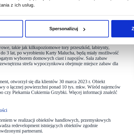
nia z ich usług.
e w godzinach pracy rodziców. Ponadto sala zabaw zapewni
cie otwartym przez 7 dni w tygodniu (także w niedziele
Spersonalizuj
Z
ystać z bogatego wyboru warsztatów czy półkolonii. Placówki
wę programową nauczania.
e, takie jak kilkupoziomowe tory przeszkód, labirynty,
i do 3 lat, po wyrobieniu Karty Malucha, będą miały możliwość
bogatym wyborem domowych ciast i napojów. Sala zabaw
– zewnętrzna strefa wypoczynkowa obejmuje miejsce zabaw dla
, otworzył się dla klientów 30 marca 2023 r. Obiekt
wy o łącznej powierzchni ponad 10 tys. mkw. Wśród najemców
oo czy Piekarnia Cukiernia Grzybki. Więcej informacji znaleźć
ości
eniem w realizacji obiektów handlowych, przemysłowych
prowadza redevelopment istniejących obiektów zgodnie
awdzonymi partnerami.