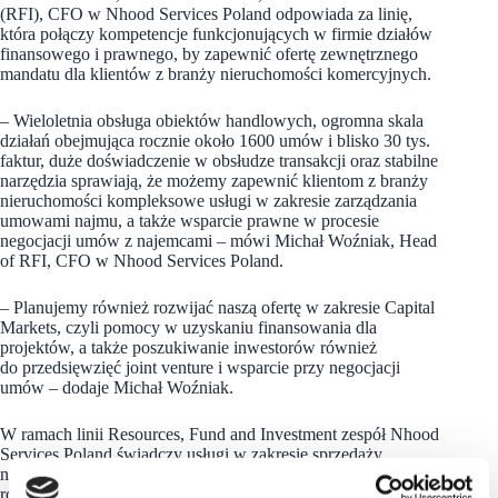
(RFI), CFO w Nhood Services Poland odpowiada za linię,
która połączy kompetencje funkcjonujących w firmie działów
finansowego i prawnego, by zapewnić ofertę zewnętrznego
mandatu dla klientów z branży nieruchomości komercyjnych.
– Wieloletnia obsługa obiektów handlowych, ogromna skala
działań obejmująca rocznie około 1600 umów i blisko 30 tys.
faktur, duże doświadczenie w obsłudze transakcji oraz stabilne
narzędzia sprawiają, że możemy zapewnić klientom z branży
nieruchomości kompleksowe usługi w zakresie zarządzania
umowami najmu, a także wsparcie prawne w procesie
negocjacji umów z najemcami – mówi Michał Woźniak, Head
of RFI, CFO w Nhood Services Poland.
– Planujemy również rozwijać naszą ofertę w zakresie Capital
Markets, czyli pomocy w uzyskaniu finansowania dla
projektów, a także poszukiwanie inwestorów również
do przedsięwzięć joint venture i wsparcie przy negocjacji
umów – dodaje Michał Woźniak.
W ramach linii Resources, Fund and Investment zespół Nhood
Services Poland świadczy usługi w zakresie sprzedaży
nieruchomości komercyjnych i działek inwestycyjnych, jak
również wspiera inne linie biznesowe firmy.