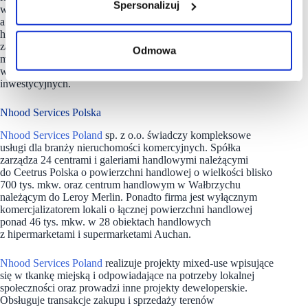
Spersonalizuj
w 28 obiektach handlowych należących do Auchan Retail,
a także świadczy swoje usługi komercjalizacyjne dla centrum
handlowego Blue City w Warszawie. Nhood Services Poland
zarządza realizacją między innymi innowacyjnych projektów
Odmowa
mixed-use w Warszawie i Góraszce oraz świadczy usługi
w zakresie transakcji zakupu i sprzedaży terenów
inwestycyjnych.
Nhood Services Polska
Nhood Services Poland
sp. z o.o. świadczy kompleksowe
usługi dla branży nieruchomości komercyjnych. Spółka
zarządza 24 centrami i galeriami handlowymi należącymi
do Ceetrus Polska o powierzchni handlowej o wielkości blisko
700 tys. mkw. oraz centrum handlowym w Wałbrzychu
należącym do Leroy Merlin. Ponadto firma jest wyłącznym
komercjalizatorem lokali o łącznej powierzchni handlowej
ponad 46 tys. mkw. w 28 obiektach handlowych
z hipermarketami i supermarketami Auchan.
Nhood Services Poland
realizuje projekty mixed-use wpisujące
się w tkankę miejską i odpowiadające na potrzeby lokalnej
społeczności oraz prowadzi inne projekty deweloperskie.
Obsługuje transakcje zakupu i sprzedaży terenów