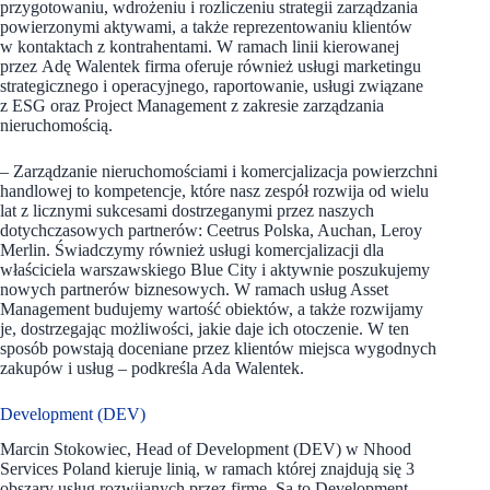
przygotowaniu, wdrożeniu i rozliczeniu strategii zarządzania
powierzonymi aktywami, a także reprezentowaniu klientów
w kontaktach z kontrahentami. W ramach linii kierowanej
przez Adę Walentek firma oferuje również usługi marketingu
strategicznego i operacyjnego, raportowanie, usługi związane
z ESG oraz Project Management z zakresie zarządzania
nieruchomością.
– Zarządzanie nieruchomościami i komercjalizacja powierzchni
handlowej to kompetencje, które nasz zespół rozwija od wielu
lat z licznymi sukcesami dostrzeganymi przez naszych
dotychczasowych partnerów: Ceetrus Polska, Auchan, Leroy
Merlin. Świadczymy również usługi komercjalizacji dla
właściciela warszawskiego Blue City i aktywnie poszukujemy
nowych partnerów biznesowych. W ramach usług Asset
Management budujemy wartość obiektów, a także rozwijamy
je, dostrzegając możliwości, jakie daje ich otoczenie. W ten
sposób powstają doceniane przez klientów miejsca wygodnych
zakupów i usług – podkreśla Ada Walentek.
Development (DEV)
Marcin Stokowiec, Head of Development (DEV) w Nhood
Services Poland kieruje linią, w ramach której znajdują się 3
obszary usług rozwijanych przez firmę. Są to Development