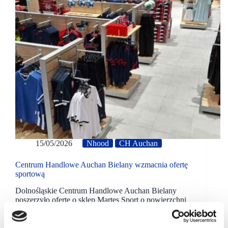
15/05/2026
Nhood
CH Auchan
Centrum Handlowe Auchan Bielany wzmacnia ofertę
sportową
Dolnośląskie Centrum Handlowe Auchan Bielany
poszerzyło ofertę o sklep Martes Sport o powierzchni
1600 mkw. Klienci znajdą tam odzież i sprzęt do
różnych dyscyplin sportu i rekreacji.