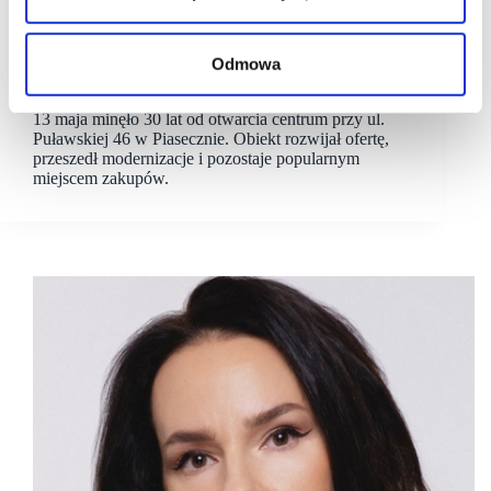
14/05/2026
Nhood
CH Auchan
Odmowa
Centrum Handlowe Auchan Piaseczno ma już 30 lat
13 maja minęło 30 lat od otwarcia centrum przy ul.
Puławskiej 46 w Piasecznie. Obiekt rozwijał ofertę,
przeszedł modernizacje i pozostaje popularnym
miejscem zakupów.