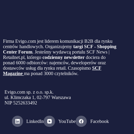
Firma Evigo.com jest liderem komunikacji B2B dla rynku
centrów handlowych. Organizujemy
targi SCF - Shopping
Center Forum
. Jesteśmy wydawcą portalu SCF News |
Retailnet.pl, którego
codzienny newsletter
dociera do
ponad 6000 odbiorców: najemców, deweloperów oraz
dostawców usług dla rynku retail. Czasopismo
SCF
Magazine
ma ponad 3000 czytelników.
Evigo.com sp. z o.o. sp.k.
ul. Klimczaka 1, 02-797 Warszawa
NIP 5252633492
LinkedIn
YouTube
Facebook