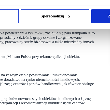
adratowych powierzchni handlowej usytuowanej na jednym
czowi najemcy obiektu to m.in. Biedronka, Media Expert,
tura, Recman, Esotiq, Monnari, Ziaja, 5-10-15, Maxi Zoo
Spersonalizuj
Z
iemnych miejsc parkingowych zlokalizowanych wokół centrum.
 korzystają mieszkańcy ościennych gmin.
 powierzchni 4 tys. mkw., znajduje się park trampolin Airo
ga rodziny z dziećmi, grupy szkolne i zorganizowane
cy, pracownicy strefy biznesowej a także mieszkańcy innych
irmą Mallson Polska przy rekomercjalizacji obiektu.
gi na każdym etapie powstawania i funkcjonowania
we doradztwo na rynku nieruchomości handlowych,
jalizację centrów i parków handlowych, jak również obsługę
ch projektów nowoczesnych obiektów handlowych o łącznej
rcjalizacji i rekomercjalizacji kilkudziesięciu centrów