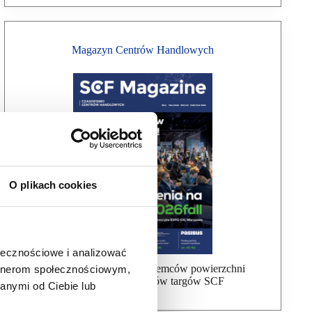
Magazyn Centrów Handlowych
O plikach cookies
ołecznościowe i analizować
Bezpłatna wysyłka dla najemców powierzchni
artnerom społecznościowym,
handlowej, uczestników targów SCF
anymi od Ciebie lub