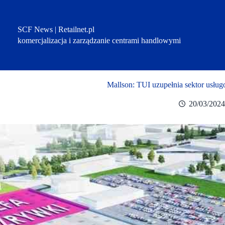
Przejdź
do
treści
SCF News | Retailnet.pl
komercjalizacja i zarządzanie centrami handlowymi
Mallson: TUI uzupełnia sektor usł
20/03/202