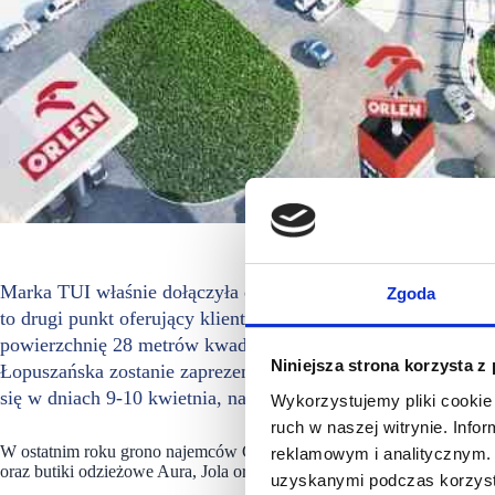
Marka TUI właśnie dołączyła do grona najemców Centrum Ło
Zgoda
to drugi punkt oferujący klientom możliwość wyboru atrakc
powierzchnię 28 metrów kwadratowych i zlokalizowany jest
Niniejsza strona korzysta z
Łopuszańska zostanie zaprezentowane na stoisku Mallson Po
się w dniach 9-10 kwietnia, na stadionie Legii Warszawa.
Wykorzystujemy pliki cookie 
ruch w naszej witrynie. Inf
W ostatnim roku grono najemców Centrum Łopuszańska 22 powiększyło
reklamowym i analitycznym. 
oraz butiki odzieżowe Aura, Jola oraz Lavina.
uzyskanymi podczas korzysta