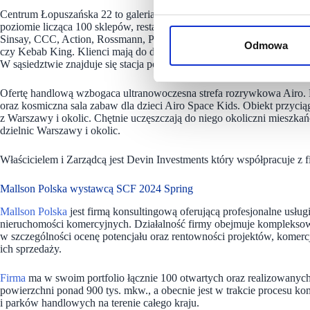
Centrum Łopuszańska 22 to galeria o powierzchni 20 tys. metrów kw
poziomie licząca 100 sklepów, restauracji i punktów usługowych. Klu
Sinsay, CCC, Action, Rossmann, Pepco, Tedi, KiK, Dealz, Ochnik, Na
Odmowa
czy Kebab King. Klienci mają do dyspozycji 1,3 tys. wygodnych naz
W sąsiedztwie znajduje się stacja podmiejskiej kolejki WKD, z której
Ofertę handlową wzbogaca ultranowoczesna strefa rozrywkowa Airo. Na
oraz kosmiczna sala zabaw dla dzieci Airo Space Kids. Obiekt przycią
z Warszawy i okolic. Chętnie uczęszczają do niego okoliczni mieszkań
dzielnic Warszawy i okolic.
Właścicielem i Zarządcą jest Devin Investments który współpracuje z f
Mallson Polska wystawcą SCF 2024 Spring
Mallson Polska
jest firmą konsultingową oferującą profesjonalne usłu
nieruchomości komercyjnych. Działalność firmy obejmuje komplekso
w szczególności ocenę potencjału oraz rentowności projektów, komerc
ich sprzedaży.
Firma
ma w swoim portfolio łącznie 100 otwartych oraz realizowany
powierzchni ponad 900 tys. mkw., a obecnie jest w trakcie procesu kome
i parków handlowych na terenie całego kraju.