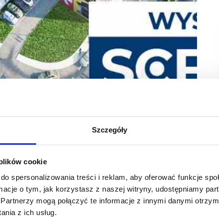
puszańska 22. Obok turoperatora Wakacje.pl, jest
Szczegóły
yjnej oferty wypoczynkowej. Lokal zajmuje
 naprzeciw kantoru wymiany walut. Centrum
 plików cookie
lska, podczas targów
SCF 2024 Spring
, które odbędą
do spersonalizowania treści i reklam, aby oferować funkcje sp
ormacje o tym, jak korzystasz z naszej witryny, udostępniamy p
 się o takie marki jak: Apart, Greenpoint, Teletorium, MBank
Partnerzy mogą połączyć te informacje z innymi danymi otrzym
nia z ich usług.