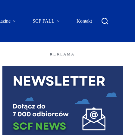
azine
SCF FALL
Kontakt
R E K L A M A