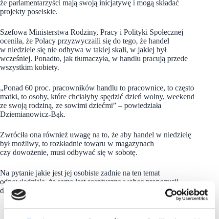
że parlamentarzyści mają swoją inicjatywę i mogą składać
projekty poselskie.
Szefowa Ministerstwa Rodziny, Pracy i Polityki Społecznej
oceniła, że Polacy przyzwyczaili się do tego, że handel
w niedziele się nie odbywa w takiej skali, w jakiej był
wcześniej. Ponadto, jak tłumaczyła, w handlu pracują przede
wszystkim kobiety.
„Ponad 60 proc. pracowników handlu to pracownice, to często
matki, to osoby, które chciałyby spędzić dzień wolny, weekend
ze swoją rodziną, ze sowimi dziećmi” – powiedziała
Dziemianowicz-Bąk.
Zwróciła ona również uwagę na to, że aby handel w niedzielę
był możliwy, to rozkładnie towaru w magazynach
czy dowożenie, musi odbywać się w sobotę.
Na pytanie jakie jest jej osobiste zadnie na ten temat
odpowiedziała, że sama jest sceptyczna wobec propozycji
dotyczących ograniczenia
zakazu handlu w niedziele
.