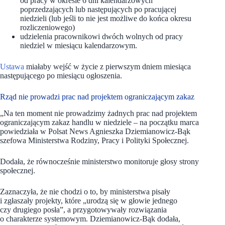
od pracy w okresie 6 dni kalendarzowych
poprzedzających lub następujących po pracującej
niedzieli (lub jeśli to nie jest możliwe do końca okresu
rozliczeniowego)
udzielenia pracownikowi dwóch wolnych od pracy
niedziel w miesiącu kalendarzowym.
Ustawa
miałaby wejść w życie z pierwszym dniem miesiąca
następującego po miesiącu ogłoszenia.
Rząd nie prowadzi prac nad projektem ograniczającym zakaz
„Na ten moment nie prowadzimy żadnych prac nad projektem
ograniczającym zakaz handlu w niedziele – na początku marca
powiedziała w Polsat News Agnieszka Dziemianowicz-Bąk
szefowa Ministerstwa Rodziny, Pracy i Polityki Społecznej.
Dodała, że równocześnie ministerstwo monitoruje głosy strony
społecznej.
Zaznaczyła, że nie chodzi o to, by ministerstwa pisały
i zgłaszały projekty, które „urodzą się w głowie jednego
czy drugiego posła”, a przygotowywały rozwiązania
o charakterze systemowym. Dziemianowicz-Bąk dodała,