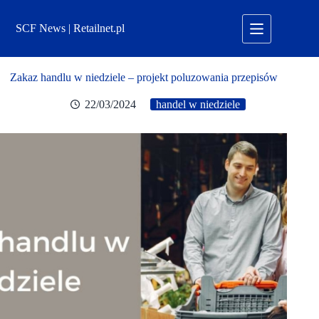
Przejdź
do
SCF News | Retailnet.pl
treści
Zakaz handlu w niedziele – projekt poluzowania przepisów
22/03/2024
handel w niedziele