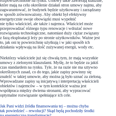
rozpowszechnione na rynku. Umowy takie zawierają klauzule,
które mają na celu określenie działań stron umowy najmu, aby
zagwarantować, że budynek będzie użytkowany i zarządzany
w sposób zrównoważony. Aby obiekt był efektywny
energetycznie swoje obowiązki musi wypełnić
nie tylko właściciel, ale także i najemca. Właściciel może
przeprowadzać różnego typu renowacje i wdrażać nowe
rozwiązania technologiczne, natomiast duży ciężar związany
z fazą eksploatacji leży po stronie użytkowników. Ważne jest
to, jak oni tę powierzchnię użytkują i w jaki sposób ich
działania wpływają na ilość zużywanej energii, wody etc.
Niektórzy właściciele już się chwalą tym, że mają wszystkie
umowy z zielonymi klauzulami. Myślę, że to będzie za jakiś
czas standardem na rynku. Tyle, że na razie nie ma sztywno
określonych zasad, co do tego, jakie zapisy powinny się
znaleźć w takiej umowie, aby można ją było uznać za zieloną.
Wprowadzane zapisy są inicjatywą i interpretacją właścicieli
obiektów i najemców – w tym kontekście ważna jest
współpraca między dwiema stronami, aby wypracować
optymalne rozwiązanie spełniające ich cele.
Jak Pani widzi źródła finansowania tej – można chyba
tak powiedzieć – rewolucji? Skąd będą pochodziły środki
na energetyczną transformację?