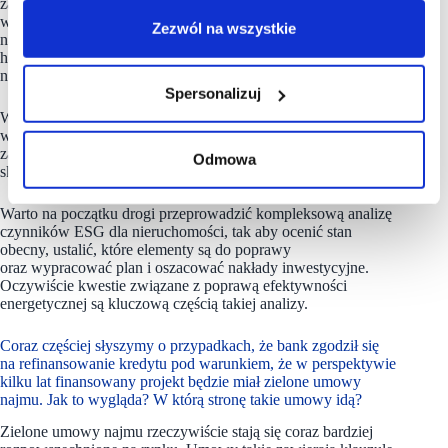
zapomnieć o innych aspektach środowiskowych, takich jak
woda czy odpady, czy kwestiach wpływu nieruchomości
Zezwól na wszystkie
na społeczności lokalne, co w przypadku nieruchomości
handlowych ma ogromne znaczenie i oddziałuje
na postrzeganie oraz reputację obiektu.
Spersonalizuj
Widzimy, że duża część właścicieli podejmuje szereg działań
w tych obszarach, natomiast w wielu przypadkach można
zauważyć, że są to aktywności ad hoc i brak jest spójnej,
Odmowa
skoordynowanej strategii w tym zakresie.
Warto na początku drogi przeprowadzić kompleksową analizę
czynników ESG dla nieruchomości, tak aby ocenić stan
obecny, ustalić, które elementy są do poprawy
oraz wypracować plan i oszacować nakłady inwestycyjne.
Oczywiście kwestie związane z poprawą efektywności
energetycznej są kluczową częścią takiej analizy.
Coraz częściej słyszymy o przypadkach, że bank zgodził się
na refinansowanie kredytu pod warunkiem, że w perspektywie
kilku lat finansowany projekt będzie miał zielone umowy
najmu. Jak to wygląda? W którą stronę takie umowy idą?
Zielone umowy najmu rzeczywiście stają się coraz bardziej