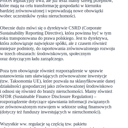
Proces legislacyjny trwa, ale już teraz mamy szereg przepisów,
które mają na celu transformację gospodarki w kierunku
bardziej zrównoważonej i wprowadzają nowe obowiązki
wobec uczestników rynku nieruchomości.
Obecnie dużo mówi się o dyrektywie CSRD (Corporate
Sustainability Reporting Directive), która powinna być w tym
roku transponowana do prawa polskiego. Jest to dyrektywa,
która zobowiązuje największe spółki, ale z czasem również
mniejsze podmioty, do raportowania zrównoważonego rozwoju
w trzech obszarach: środowiskowym, społecznym
oraz dotyczącym ładu zarządczego.
Poza tym obowiązuje również rozporządzenie w sprawie
ustanowienia ram ułatwiających zrównoważone inwestycje
(tzw. Taksonomia UE), które pozwala na sklasyfikowanie danej
działalności gospodarczej jako zrównoważonej środowiskowo
i odnosi się również do branży nieruchomości. Mamy również
SFDR (Sustainable Finance Disclosure Regulation) –
rozporządzenie dotyczące ujawniania informacji związanych
ze zrównoważonym rozwojem w sektorze usług finansowych
(dotyczy też funduszy inwestujących w nieruchomości).
Wszystkie ww. regulacje są częścią tzw. pakietu