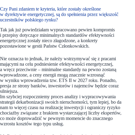
Czy Pani zdaniem te kryteria, które zostały określone
w dyrektywie energetycznej, są do spełnienia przez większość
uczestników polskiego rynku?
Tak jak już powiedziałam wypracowano pewien kompromis
i przepisy dotyczące minimalnych standardów efektywności
energetycznej zostały nieco złagodzone, a konkrety
pozostawione w gestii Państw Członkowskich.
Nie oznacza to jednak, że należy wstrzymywać się z pracami
mającymi na celu podniesienie efektywności energetycznej,
a wręcz przeciwnie – minimalne standardy na pewno zostaną
wprowadzone, a ceny energii mogą znacznie wzrosnąć
w wyniku wprowadzenia tzw. ETS II w 2027 roku. Ponadto,
presja ze strony banków, inwestorów i najemców będzie coraz
silniejsza.
Im szybciej rozpoczniemy proces analizy i wypracowywania
strategii dekarbonizacji swoich nieruchomości, tym lepiej, bo da
nam to więcej czasu na realizację inwestycji i ograniczy ryzyko
chociażby związane z brakiem wystarczającej liczby ekspertów,
co może doprowadzić w pewnym momencie do znacznego
wzrostu kosztów tego typu usług.