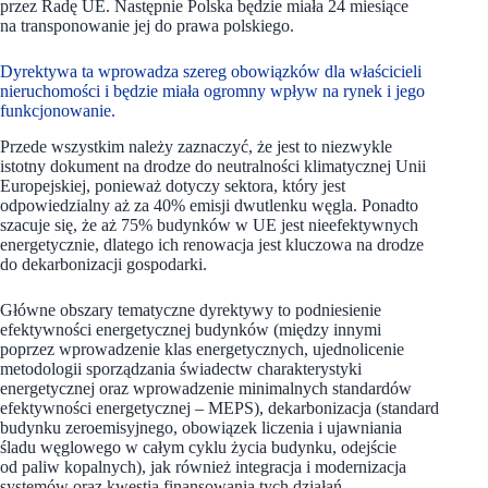
przez Radę UE. Następnie Polska będzie miała 24 miesiące
na transponowanie jej do prawa polskiego.
Dyrektywa ta wprowadza szereg obowiązków dla właścicieli
nieruchomości i będzie miała ogromny wpływ na rynek i jego
funkcjonowanie.
Przede wszystkim należy zaznaczyć, że jest to niezwykle
istotny dokument na drodze do neutralności klimatycznej Unii
Europejskiej, ponieważ dotyczy sektora, który jest
odpowiedzialny aż za 40% emisji dwutlenku węgla. Ponadto
szacuje się, że aż 75% budynków w UE jest nieefektywnych
energetycznie, dlatego ich renowacja jest kluczowa na drodze
do dekarbonizacji gospodarki.
Główne obszary tematyczne dyrektywy to podniesienie
efektywności energetycznej budynków (między innymi
poprzez wprowadzenie klas energetycznych, ujednolicenie
metodologii sporządzania świadectw charakterystyki
energetycznej oraz wprowadzenie minimalnych standardów
efektywności energetycznej – MEPS), dekarbonizacja (standard
budynku zeroemisyjnego, obowiązek liczenia i ujawniania
śladu węglowego w całym cyklu życia budynku, odejście
od paliw kopalnych), jak również integracja i modernizacja
systemów oraz kwestia finansowania tych działań.