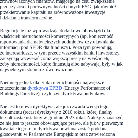
zrównoważonych finansów, mającego na celu zwiększenie
przejrzystości i porównywalności danych ESG, jak również
przekierowanie kapitału na zrównoważone inwestycje
i działania transformacyjne.
Regulacje te już wprowadzają dodatkowe obowiązki dla
właścicieli nieruchomości komercyjnych (np. konieczność
raportowania dla największych podmiotów czy ujawniania
informacji pod SFDR dla funduszy). Poza tym powodują,
że interesariusze, w tym przede wszystkim banki i inwestorzy,
zaczynają wywierać coraz większą presję na właścicieli,
żeby nieruchomości, które finansują albo nabywają, były w jak
największym stopniu zrównoważone.
Niemniej jednak dla rynku nieruchomości największe
znaczenie ma
dyrektywa EPBD
(Energy Performance of
Buildings Directive), czyli tzw. dyrektywa budynkowa.
Nie jest to nowa dyrektywa, ale już czwarta wersja tego
dokumentu (recast dyrektywy z 2010 roku), której finalny
kształt został ustalony w grudniu 2023 roku. Należy zaznaczyć,
że nie jest to jeszcze obowiązujące prawo, ale już w pierwszym
kwartale tego roku dyrektywa powinna zostać poddana
głosowaniu w Parlamencie Europejskim oraz zatwierdzona