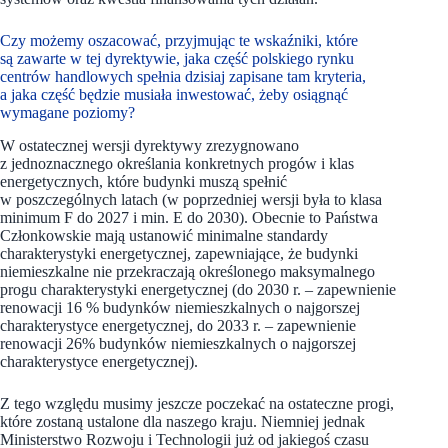
Czy możemy oszacować, przyjmując te wskaźniki, które
są zawarte w tej dyrektywie, jaka część polskiego rynku
centrów handlowych spełnia dzisiaj zapisane tam kryteria,
a jaka część będzie musiała inwestować, żeby osiągnąć
wymagane poziomy?
W ostatecznej wersji dyrektywy zrezygnowano
z jednoznacznego określania konkretnych progów i klas
energetycznych, które budynki muszą spełnić
w poszczególnych latach (w poprzedniej wersji była to klasa
minimum F do 2027 i min. E do 2030). Obecnie to Państwa
Członkowskie mają ustanowić minimalne standardy
charakterystyki energetycznej, zapewniające, że budynki
niemieszkalne nie przekraczają określonego maksymalnego
progu charakterystyki energetycznej (do 2030 r. – zapewnienie
renowacji 16 % budynków niemieszkalnych o najgorszej
charakterystyce energetycznej, do 2033 r. – zapewnienie
renowacji 26% budynków niemieszkalnych o najgorszej
charakterystyce energetycznej).
Z tego względu musimy jeszcze poczekać na ostateczne progi,
które zostaną ustalone dla naszego kraju. Niemniej jednak
Ministerstwo Rozwoju i Technologii już od jakiegoś czasu