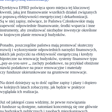
Dyrektywa EPBD poświęca sporo miejsca tej kluczowej
kwestii, jaką jest finansowanie wszelkich działań związanych
z poprawą efektywności energetycznej i dekarbonizacji.
Są w niej zapisy, mówiące, że Państwa Członkowskie mają
zapewnić odpowiednie finansowanie, środki wsparcia i inne
instrumenty, aby zrealizować niezbędne inwestycje określone
w krajowym planie renowacji budynków.
Ponadto, poszczególne państwa mają promować skuteczny
rozwój i wykorzystanie odpowiednich narzędzi finansowych,
takich jak pożyczki na efektywność energetyczną i kredyty
hipoteczne na renowację budynków, systemy finansowe typu
„pay-as-you-save „, zachęty podatkowe, na przykład obniżone
stawki podatkowe na prace renowacyjne i materiały
czy fundusze ukierunkowane na gruntowne renowacje.
Na dzień dzisiejszy są to dość ogólne zapisy i plany i dopiero
w kolejnych latach zobaczymy, jak będzie w praktyce
wyglądała ich realizacja.
Już od jakiegoś czasu widzimy, że pewne rozwiązania
i fundusze są dostępne, natomiast koncentrują się one głównie
na budynkach publicznych i zasobach mieszkaniowych.