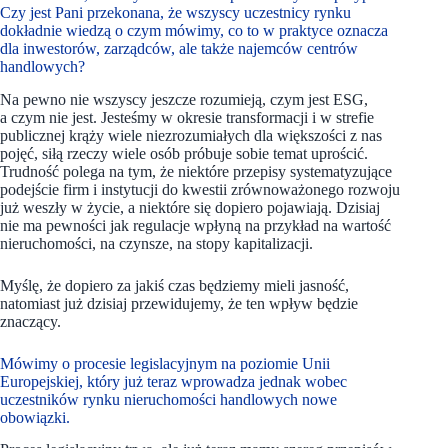
Czy jest Pani przekonana, że wszyscy uczestnicy rynku
dokładnie wiedzą o czym mówimy, co to w praktyce oznacza
dla inwestorów, zarządców, ale także najemców centrów
handlowych?
Na pewno nie wszyscy jeszcze rozumieją, czym jest ESG,
a czym nie jest. Jesteśmy w okresie transformacji i w strefie
publicznej krąży wiele niezrozumiałych dla większości z nas
pojęć, siłą rzeczy wiele osób próbuje sobie temat uprościć.
Trudność polega na tym, że niektóre przepisy systematyzujące
podejście firm i instytucji do kwestii zrównoważonego rozwoju
już weszły w życie, a niektóre się dopiero pojawiają. Dzisiaj
nie ma pewności jak regulacje wpłyną na przykład na wartość
nieruchomości, na czynsze, na stopy kapitalizacji.
Myślę, że dopiero za jakiś czas będziemy mieli jasność,
natomiast już dzisiaj przewidujemy, że ten wpływ będzie
znaczący.
Mówimy o procesie legislacyjnym na poziomie Unii
Europejskiej, który już teraz wprowadza jednak wobec
uczestników rynku nieruchomości handlowych nowe
obowiązki.