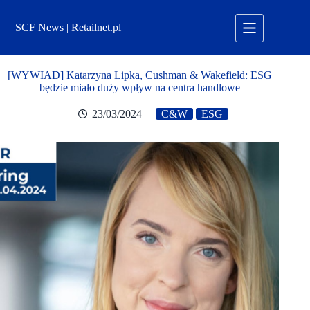
Przejdź
do
SCF News | Retailnet.pl
treści
[WYWIAD] Katarzyna Lipka, Cushman & Wakefield: ESG
będzie miało duży wpływ na centra handlowe
23/03/2024
C&W
ESG