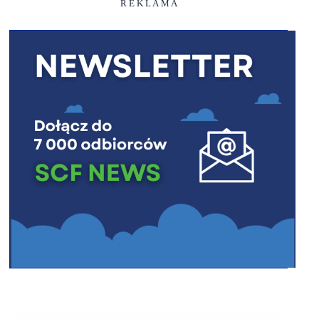
R E K L A M A