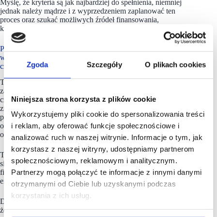
Myślę, że kryteria są jak najbardziej do spełnienia, niemniej
jednak należy mądrze i z wyprzedzeniem zaplanować ten
proces oraz szukać możliwych źródeł finansowania,
których na rynku powinno być coraz więcej.
Proces ustawodawczy na poziomie Unii Europejskiej jest
w toku, ale mamy już wiele przypadków, że praktyka rynkowa
Zgoda
Szczegóły
O plikach cookies
czasami wyprzedza te zmiany w prawie.
Tak, bo mamy już pewne obowiązujące regulacje, które
zaczynają kreować presję ze strony chociażby banków
Niniejsza strona korzysta z plików cookie
czy inwestorów (wspomniany wcześniej pakiet
zrównoważonych finansów). Poza tym rosnące ceny energii
Wykorzystujemy pliki cookie do spersonalizowania treści
powodują, że wszelkie działania modernizacyjne bardziej się
opłacają, ponieważ pozwalają na osiągnięcie znaczących
i reklam, aby oferować funkcje społecznościowe i
oszczędności na kosztach operacyjnych.
analizować ruch w naszej witrynie. Informacje o tym, jak
korzystasz z naszej witryny, udostępniamy partnerom
Ta presja ze strony instytucji finansowych będzie coraz
społecznościowym, reklamowym i analitycznym.
silniejsza i już teraz spotykane są sytuacje odmowy udzielenia
finansowania ze względu na słabą charakterystykę
Partnerzy mogą połączyć te informacje z innymi danymi
energetyczną budynku.
otrzymanymi od Ciebie lub uzyskanymi podczas
korzystania z ich usług.
Do tej pory mówiliśmy tylko o energii, natomiast wiadomo,
że istotnych czynników jest znacznie więcej. Nie możemy