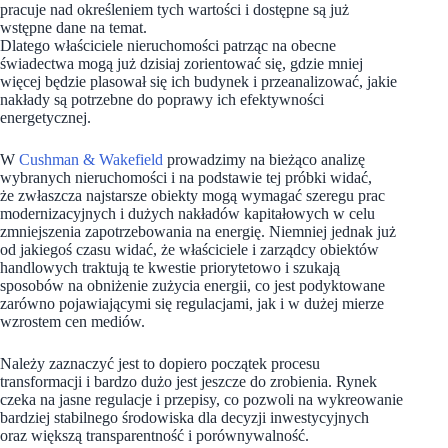
pracuje nad określeniem tych wartości i dostępne są już
wstępne dane na temat.
Dlatego właściciele nieruchomości patrząc na obecne
świadectwa mogą już dzisiaj zorientować się, gdzie mniej
więcej będzie plasował się ich budynek i przeanalizować, jakie
nakłady są potrzebne do poprawy ich efektywności
energetycznej.
W
Cushman & Wakefield
prowadzimy na bieżąco analizę
wybranych nieruchomości i na podstawie tej próbki widać,
że zwłaszcza najstarsze obiekty mogą wymagać szeregu prac
modernizacyjnych i dużych nakładów kapitałowych w celu
zmniejszenia zapotrzebowania na energię. Niemniej jednak już
od jakiegoś czasu widać, że właściciele i zarządcy obiektów
handlowych traktują te kwestie priorytetowo i szukają
sposobów na obniżenie zużycia energii, co jest podyktowane
zarówno pojawiającymi się regulacjami, jak i w dużej mierze
wzrostem cen mediów.
Należy zaznaczyć jest to dopiero początek procesu
transformacji i bardzo dużo jest jeszcze do zrobienia. Rynek
czeka na jasne regulacje i przepisy, co pozwoli na wykreowanie
bardziej stabilnego środowiska dla decyzji inwestycyjnych
oraz większą transparentność i porównywalność.