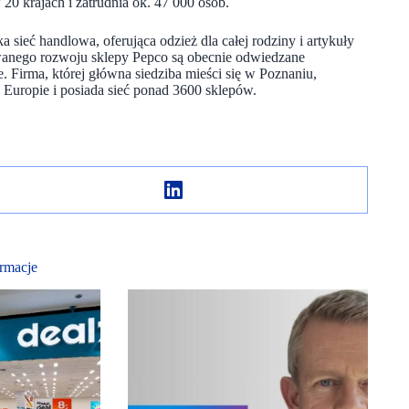
 krajach i zatrudnia ok. 47 000 osób.
ska sieć handlowa, oferująca odzież dla całej rodziny i artykuły
rwanego rozwoju sklepy Pepco są obecnie odwiedzane
. Firma, której główna siedziba mieści się w Poznaniu,
 Europie i posiada sieć ponad 3600 sklepów.
rmacje