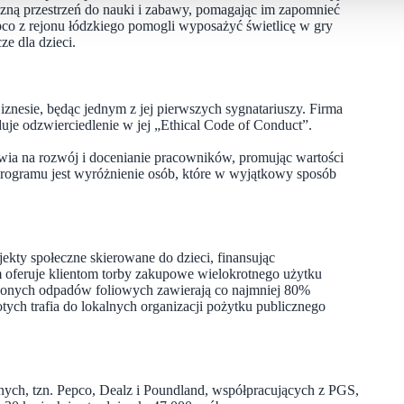
eczną przestrzeń do nauki i zabawy, pomagając im zapomnieć
o z rejonu łódzkiego pomogli wyposażyć świetlicę w gry
ze dla dzieci.
nesie, będąc jednym z jej pierwszych sygnatariuszy. Firma
uje odzwierciedlenie w jej „Ethical Code of Conduct”.
tawia na rozwój i docenianie pracowników, promując wartości
programu jest wyróżnienie osób, które w wyjątkowy sposób
ekty społeczne skierowane do dzieci, finansując
 oferuje klientom torby zakupowe wielokrotnego użytku
rzonych odpadów foliowych zawierają co najmniej 80%
tych trafia do lokalnych organizacji pożytku publicznego
cznych, tzn. Pepco, Dealz i Poundland, współpracujących z PGS,