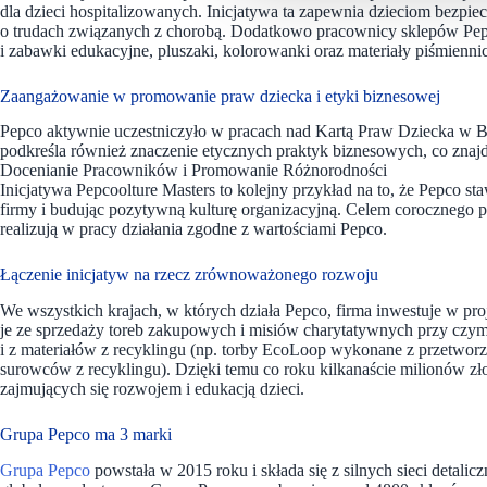
dla dzieci hospitalizowanych. Inicjatywa ta zapewnia dzieciom bezpi
o trudach związanych z chorobą. Dodatkowo pracownicy sklepów Pepc
i zabawki edukacyjne, pluszaki, kolorowanki oraz materiały piśmiennic
Zaangażowanie w promowanie praw dziecka i etyki biznesowej
Pepco aktywnie uczestniczyło w pracach nad Kartą Praw Dziecka w Biz
podkreśla również znaczenie etycznych praktyk biznesowych, co znajd
Docenianie Pracowników i Promowanie Różnorodności
Inicjatywa Pepcoolture Masters to kolejny przykład na to, że Pepco s
firmy i budując pozytywną kulturę organizacyjną. Celem corocznego 
realizują w pracy działania zgodne z wartościami Pepco.
Łączenie inicjatyw na rzecz zrównoważonego rozwoju
We wszystkich krajach, w których działa Pepco, firma inwestuje w proj
je ze sprzedaży toreb zakupowych i misiów charytatywnych przy czym
i z materiałów z recyklingu (np. torby EcoLoop wykonane z przetwo
surowców z recyklingu). Dzięki temu co roku kilkanaście milionów zło
zajmujących się rozwojem i edukacją dzieci.
Grupa Pepco ma 3 marki
Grupa Pepco
powstała w 2015 roku i składa się z silnych sieci detali