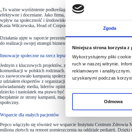
„To ważne wyróżnienie podkreślające, że nasze zaangażowanie w pro
efektywne i doceniane. Jako firma, która od lat rozwija swoją strateg
wpływ na społeczność i środowisko, potwierdzając swoją rolę w kszt
Kasia Wilczewska, Head of Corporate Communication Pepco.
Zgoda
Działania ujęte w raporcie prezentują, w jaki sposób Pepco włącza z
do realizacji swojej strategii biznesowej, będąc przykładem dla innych 
Niniejsza strona korzysta z
Innowacje społeczne na rzecz lepszej komunikacji w rodzinie
Wykorzystujemy pliki cookie 
ruch w naszej witrynie. Inf
Jednym z kluczowych projektów, za które Pepco zostało wyróżnione, j
komunikacji w polskich rodzinach. Wyzwaniem było zidentyfikowanie 
reklamowym i analitycznym. 
co zaowocowało kampanią społeczną „Dom zaczyna się od serca” prom
uzyskanymi podczas korzysta
z udziałem ekspertów z organizacji pozarządowych zajmujących się ws
uświadamiały media, liderów opinii i klientów Pepco, że dorośli nie 
dziecko i nastolatek ma prawo być wysłuchanym, zrozumianym i akce
bezpłatnie ze strony kampanii, mające ułatwić domowe rozmowy – jak
Odmowa
społeczny.
Wsparcie dla małych pacjentów
Pepco włączyło się również we wsparcie Instytutu Centrum Zdrowia M
miliona złotych na remont pomieszczenia na oddziale pediatrii. Dzięk