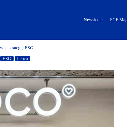
Newsletter
SCF Mag
wija strategię ESG
ESG
Pepco