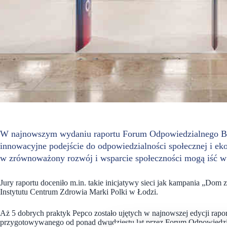
W najnowszym wydaniu raportu Forum Odpowiedzialnego Biz
innowacyjne podejście do odpowiedzialności społecznej i ek
w zrównoważony rozwój i wsparcie społeczności mogą iść w
Jury raportu doceniło m.in. takie inicjatywy sieci jak kampania „Dom 
Instytutu Centrum Zdrowia Marki Polki w Łodzi.
Aż 5 dobrych praktyk Pepco zostało ujętych w najnowszej edycji rapo
przygotowywanego od ponad dwudziestu lat przez Forum Odpowiedzi