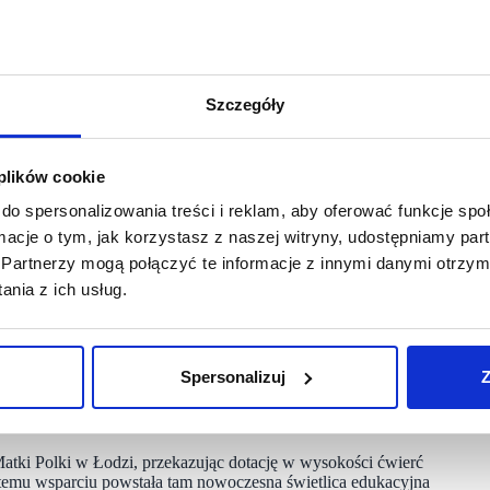
mowanie odpowiedzialności społecznej biznesu (CSR) jest
ię ESG, zaprezentowaliśmy nasze ostatnie projekty mające realny
ałtowaniu odpowiedzialnego biznesu w kraju” – komentuje
Szczegóły
asady zrównoważonego rozwoju i odpowiedzialności społecznej
przedsiębiorstw.
 plików cookie
do spersonalizowania treści i reklam, aby oferować funkcje sp
ormacje o tym, jak korzystasz z naszej witryny, udostępniamy p
est badanie, którego celem było zrozumienie dynamiki
barier i potrzeb komunikacyjnych między rodzicami a dziećmi,
Partnerzy mogą połączyć te informacje z innymi danymi otrzym
ującą zdrowe relacje rodzinne oraz przygotowaniem raportu
nia z ich usług.
pieraniem dzieci i młodzieży. Badanie i kampania
zawsze rozumieją skomplikowany świat emocji dzieci, a każde
ptowanym. Kampanii towarzyszyły karty do gry do pobrania
o zachęta do dyskusji i pomoc w odpowiedzi na realny problem
Spersonalizuj
Z
atki Polki w Łodzi, przekazując dotację w wysokości ćwierć
i temu wsparciu powstała tam nowoczesna świetlica edukacyjna