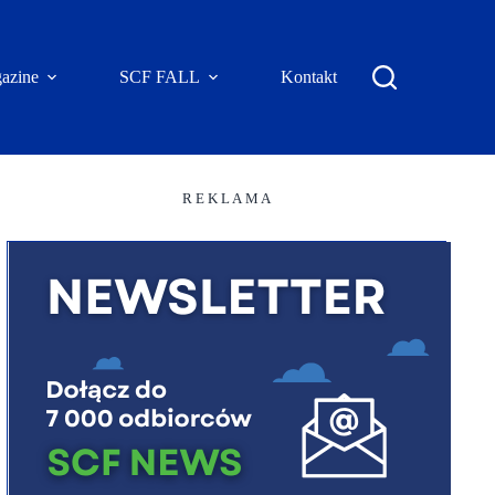
azine
SCF FALL
Kontakt
R E K L A M A