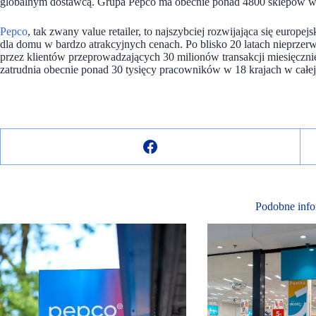
globalnym dostawcą. Grupa Pepco ma obecnie ponad 4800 sklepów w 20
Pepco
, tak zwany value retailer, to najszybciej rozwijająca się europej
dla domu w bardzo atrakcyjnych cenach. Po blisko 20 latach nieprze
przez klientów przeprowadzających 30 milionów transakcji miesięcznie
zatrudnia obecnie ponad 30 tysięcy pracowników w 18 krajach w całej
Podobne info