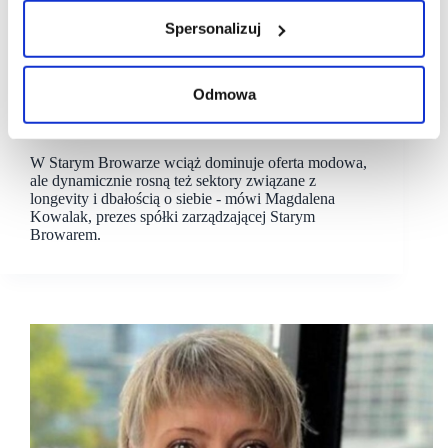
Spersonalizuj
18/06/2026
Stary Browar
Odmowa
[WYWIAD] Magdalena Kowalak, Stary Browar:
nasza strategia to ciągła ewolucja
W Starym Browarze wciąż dominuje oferta modowa,
ale dynamicznie rosną też sektory związane z
longevity i dbałością o siebie - mówi Magdalena
Kowalak, prezes spółki zarządzającej Starym
Browarem.