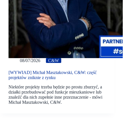
08/07/2026
C&W
[WYWIAD] Michał Masztakowski, C&W: część
projektów zniknie z rynku
Niektóre projekty trzeba będzie po prostu zburzyć, a
działki przebudować pod funkcje mieszkaniowe lub
znaleźć dla nich zupełnie inne przeznaczenie - mówi
Michał Masztakowski, C&W.