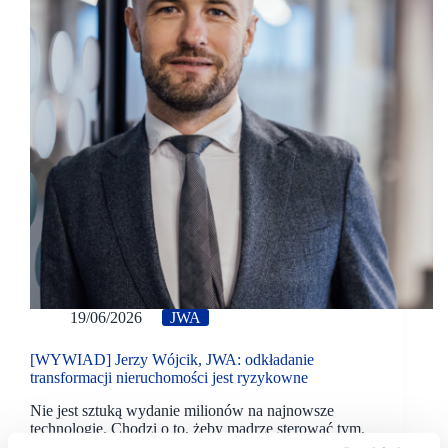
19/06/2026
JWA
[WYWIAD] Jerzy Wójcik, JWA: odkładanie
transformacji nieruchomości jest ryzykowne
Nie jest sztuką wydanie milionów na najnowsze
technologie. Chodzi o to, żeby mądrze sterować tym,
co już mamy - w rozmowie z SCF News | Retailnet.pl