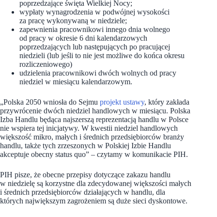
poprzedzające święta Wielkiej Nocy;
wypłaty wynagrodzenia w podwójnej wysokości
za pracę wykonywaną w niedziele;
zapewnienia pracownikowi innego dnia wolnego
od pracy w okresie 6 dni kalendarzowych
poprzedzających lub następujących po pracującej
niedzieli (lub jeśli to nie jest możliwe do końca okresu
rozliczeniowego)
udzielenia pracownikowi dwóch wolnych od pracy
niedziel w miesiącu kalendarzowym.
„Polska 2050 wniosła do Sejmu
projekt ustawy
, który zakłada
przywrócenie dwóch niedziel handlowych w miesiącu. Polska
Izba Handlu będąca najszerszą reprezentacją handlu w Polsce
nie wspiera tej inicjatywy. W kwestii niedziel handlowych
większość mikro, małych i średnich przedsiębiorców branży
handlu, także tych zrzeszonych w Polskiej Izbie Handlu
akceptuje obecny status quo” – czytamy w komunikacie PIH.
PIH pisze, że obecne przepisy dotyczące zakazu handlu
w niedzielę są korzystne dla zdecydowanej większości małych
i średnich przedsiębiorców działających w handlu, dla
których największym zagrożeniem są duże sieci dyskontowe.