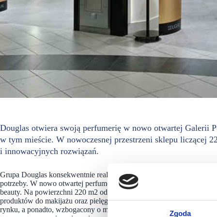
Douglas otwiera swoją perfumerię w nowo otwartej Galerii P
w tym mieście. W nowoczesnej przestrzeni sklepu liczącej 2
i innowacyjnych rozwiązań.
Grupa Douglas konsekwentnie realizuje strategię ekspansji, chcąc być b
potrzeby. W nowo otwartej perfumerii Douglas w Koszalinie na klient
beauty. Na powierzchni 220 m2 odwiedzający znajdą zapachy renomow
produktów do makijażu oraz pielęgnacji, zarówno twarzy, jak i całeg
rynku, a ponadto, wzbogacony o marki dotychczas niedostępne dla Kl
Zgoda