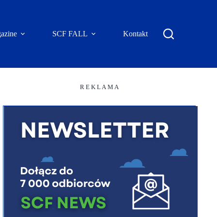
azine
SCF FALL
Kontakt
R E K L A M A