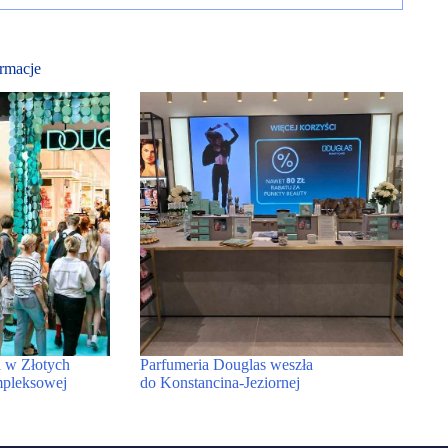
rmacje
 w Złotych
Parfumeria Douglas weszła
mpleksowej
do Konstancina-Jeziornej