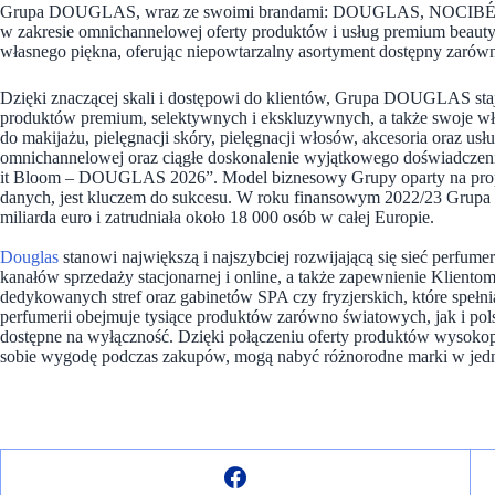
Grupa DOUGLAS, wraz ze swoimi brandami: DOUGLAS, NOCIBÉ, par
w zakresie omnichannelowej oferty produktów i usług premium beau
własnego piękna, oferując niepowtarzalny asortyment dostępny zarówno
Dzięki znaczącej skali i dostępowi do klientów, Grupa DOUGLAS staj
produktów premium, selektywnych i ekskluzywnych, a także swoje wł
do makijażu, pielęgnacji skóry, pielęgnacji włosów, akcesoria oraz us
omnichannelowej oraz ciągłe doskonalenie wyjątkowego doświadcze
it Bloom – DOUGLAS 2026”. Model biznesowy Grupy oparty na propo
danych, jest kluczem do sukcesu. W roku finansowym 2022/23 Grupa
miliarda euro i zatrudniała około 18 000 osób w całej Europie.
Douglas
stanowi największą i najszybciej rozwijającą się sieć perfumer
kanałów sprzedaży stacjonarnej i online, a także zapewnienie Klie
dedykowanych stref oraz gabinetów SPA czy fryzjerskich, które speł
perfumerii obejmuje tysiące produktów zarówno światowych, jak i po
dostępne na wyłączność. Dzięki połączeniu oferty produktów wysokop
sobie wygodę podczas zakupów, mogą nabyć różnorodne marki w jed