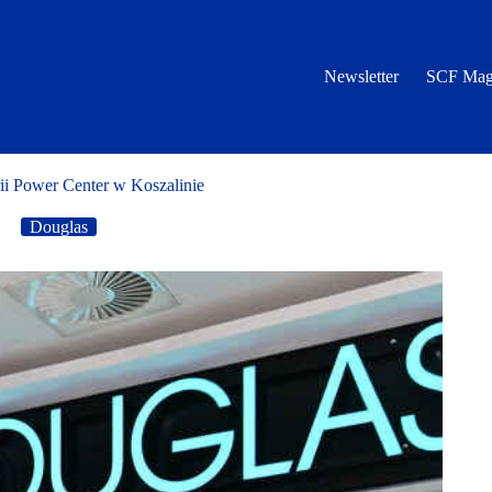
Newsletter
SCF Mag
ii Power Center w Koszalinie
Douglas