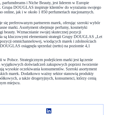
fumdreams i Niche Beauty, jest liderem w Europie
ty. Grupa DOUGLAS inspiruje klientów do wyrażania swojego
 online, jak i w około 1 850 perfumeriach stacjonarnych.
e się preferowanym partnerem marek, oferując szeroki wybór
asne marki. Asortyment obejmuje perfumy, kosmetyki
ługi beauty. Wzmacnianie swojej skutecznej pozycji
nia są kluczowymi elementami strategii Grupy DOUGLAS „Let
zycji omnichannelowej, wiodących marek i zdolnościach
 DOUGLAS osiągnęła sprzedaż (netto) na poziomie 4,1
ii w Polsce. Strategicznym podejściem marki jest łączenie
ntom wyjątkowych doświadczeń zakupowych poprzez tworzenie
niają wysokie oczekiwania konsumentów. Szeroki asortyment
lskich marek. Dodatkowo ważny sektor stanowią produkty
ółkowych, a także drogeryjnych, konsumenci, którzy cenią
nym miejscu.