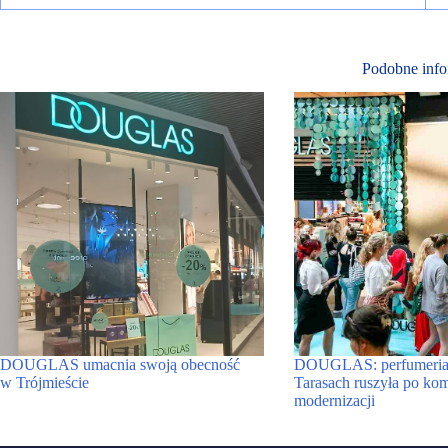
Podobne info
DOUGLAS umacnia swoją obecność
DOUGLAS: perfumeria
w Trójmieście
Tarasach ruszyła po ko
modernizacji