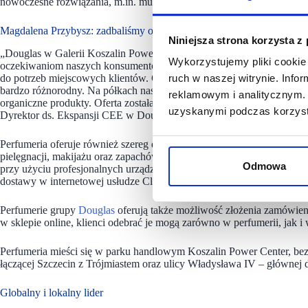
nowoczesne rozwiązania, m.in. multimedialne ekrany, które wpływają 
Magdalena Przybysz: zadbaliśmy o każdy szczegół
Niniejsza strona korzysta z
„Douglas w Galerii Koszalin Power Center to nasza kolejna perfumer
Wykorzystujemy pliki cookie 
oczekiwaniom naszych konsumentów, zadbaliśmy o każdy detal – zarówn
do potrzeb miejscowych klientów. Chcemy, by wizyta w Douglas była
ruch w naszej witrynie. Inf
bardzo różnorodny. Na półkach nasi klienci znajdą kosmetyki marek p
reklamowym i analitycznym. 
organiczne produkty. Oferta została także dostosowana do różnych m
uzyskanymi podczas korzysta
Dyrektor ds. Ekspansji CEE w Douglas Polska.
Perfumeria oferuje również szereg dodatkowych usług, min. indywid
pielęgnacji, makijażu oraz zapachów. Na miejscu będzie można skorzy
Odmowa
przy użyciu profesjonalnych urządzeń diagnostycznych lub wykonać b
dostawy w internetowej usłudze Click & Collect.
Perfumerie grupy
Douglas
oferują także możliwość złożenia zamówieni
w sklepie online, klienci odebrać je mogą zarówno w perfumerii, jak 
Perfumeria mieści się w parku handlowym Koszalin Power Center, be
łączącej Szczecin z Trójmiastem oraz ulicy Władysława IV – głównej
Globalny i lokalny lider