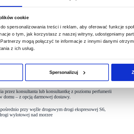
zarówno na wygląd, jak i funkcjonalność perfumerii.
 plików cookie
ia stacjonarna na mapie Polski. Wychodząc naprzeciw wysokim
do spersonalizowania treści i reklam, aby oferować funkcje sp
o w aranżacji przestrzeni, jak i doboru oferty dostosowanej
 absolutnie wyjątkowym doświadczeniem. Asortyment jest
ormacje o tym, jak korzystasz z naszej witryny, udostępniamy p
remium oraz obecnie bardzo popularne i pożądane naturalne,
Partnerzy mogą połączyć te informacje z innymi danymi otrzym
ożliwości portfela zakupowego” – mówi Magdalena Przybysz,
nia z ich usług.
ualne porady w doborze odpowiednich produktów w zakresie
stać z bezpłatnych, zaawansowanych konsultacji stanu skóry
Spersonalizuj
Z
ezpłatny 5 min. makijaż. Klienci mogą skorzystać z darmowej
a przez konsultanta lub konsultantkę z poziomu perfumerii
i w domu – z opcją darmowej dostawy.
zpośrednio przy węźle drogowym drogi ekspresowej S6,
 drogi wylotowej nad morzee