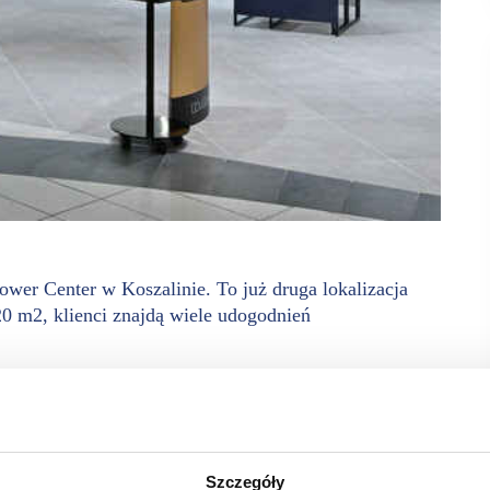
ower Center w Koszalinie. To już druga lokalizacja
20 m2, klienci znajdą wiele udogodnień
liżej swoich klientów i jeszcze lepiej odpowiadać na ich
ów czeka asortyment kilkunastu tysięcy produktów marek
anych i wyselekcjonowanych marek, a także bogatą ofertę
o ciała. Asortyment został dopasowany do oczekiwań lokalnego
ientów w Koszalinie. W aranżacji sklepu wykorzystano
Szczegóły