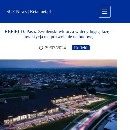
Przejdź
do
SCF News | Retailnet.pl
treści
REFIELD: Pasaż Zwoleński wkracza w decydującą fazę –
inwestycja ma pozwolenie na budowę
29/03/2024
Refield