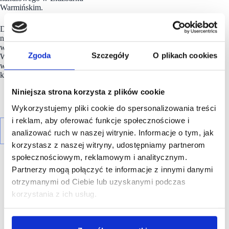
Warmińskim.
Deweloper serdecznie zaprasza do spotkań podczas
najbliższych targach
SCF2024Spring
, które odbędą się
w dniach 9-10 kwietnia 2024 roku, na stadionie Legii
Zgoda
Szczegóły
O plikach cookies
Warszawa. To doskonała okazja, aby omówić szczegółowo
wszystkie projekty oraz podyskutować o potencjalnych
kierunkach współpracy.
Niniejsza strona korzysta z plików cookie
Wykorzystujemy pliki cookie do spersonalizowania treści
i reklam, aby oferować funkcje społecznościowe i
analizować ruch w naszej witrynie. Informacje o tym, jak
korzystasz z naszej witryny, udostępniamy partnerom
społecznościowym, reklamowym i analitycznym.
Partnerzy mogą połączyć te informacje z innymi danymi
otrzymanymi od Ciebie lub uzyskanymi podczas
korzystania z ich usług.
R E K L A M A