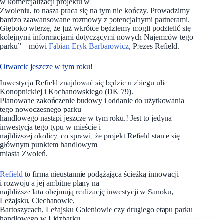
w komercjalizacji projektu w
Zwoleniu, to nasza praca się na tym nie kończy. Prowadzimy
bardzo zaawansowane rozmowy z potencjalnymi partnerami.
Głęboko wierzę, że już wkrótce będziemy mogli podzielić się
kolejnymi informacjami dotyczącymi nowych Najemców tego
parku” – mówi
Fabian Eryk Barbarowicz
, Prezes Refield.
Otwarcie jeszcze w tym roku!
Inwestycja Refield znajdować się będzie u zbiegu ulic
Konopnickiej i Kochanowskiego (DK 79).
Planowane zakończenie budowy i oddanie do użytkowania
tego nowoczesnego parku
handlowego nastąpi jeszcze w tym roku.! Jest to jedyna
inwestycja tego typu w mieście i
najbliższej okolicy, co sprawi, że projekt Refield stanie się
głównym punktem handlowym
miasta Zwoleń.
Refield
to firma nieustannie podążająca ścieżką innowacji
i rozwoju a jej ambitne plany na
najbliższe lata obejmują realizację inwestycji w Sanoku,
Leżajsku, Ciechanowie,
Bartoszycach, Leżajsku Goleniowie czy drugiego etapu parku
handlowego w Lidzbarku