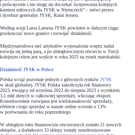
i poświęcenie i nie mogę się doczekać świętowania kolejnych
kamieni milowych dla JYSK w Niemczech” – mówi prezes
i dyrektor generalny JYSK, Rami Jensen.
Według wizji Larsa Larsena JYSK powinien w dalszym ciągu
przekraczać nowe granice i rozwijać działalność.
Międzynarodowa sieć artykułów wyposażenia wnętrz nadal
rozwija się pełną parą, a po ubiegłorocznym otwarciu w Turcji
kolejnym celem jest wejście w roku 2025 na rynek marokański.
Działalność JYSK w Polsce
Polska wciąż pozostaje jednym z głównych rynków
JYSK
w skali globalnej. JYSK Polska zakończyła rok finansowy
2023, trwający od września 2022 do sierpnia 2023 z wynikiem
3,1 mld złotych w całkowitej sprzedaży, wliczając eksport.
Konsekwentnie rozwijana jest wielokanałowość sprzedaży,
efektem czego sprzedaż w kanale online wzrosła o 13%
w porównaniu do roku poprzedniego
W ubiegłym roku finansowym otworzonych zostało 21 nowych
sklepów, a dodatkowo 33 sklepy zostały zmodernizowane