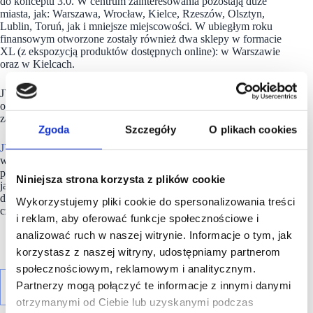
do konceptu 3.0. W centrum zainteresowania pozostają duże
miasta, jak: Warszawa, Wrocław, Kielce, Rzeszów, Olsztyn,
Lublin, Toruń, jak i mniejsze miejscowości. W ubiegłym roku
finansowym otworzone zostały również dwa sklepy w formacie
XL (z ekspozycją produktów dostępnych online): w Warszawie
oraz w Kielcach.
JYSK Polska otrzymał również prestiżowe wyróżnienie
od magazynu Forbes dla najlepszego pracodawcy w Polsce,
zajmując drugie miejsce w branży handlu detalicznego.
Zgoda
Szczegóły
O plikach cookies
JYSK
w Polce nadal szeroko angażuje się w działania
w zakresie zrównoważonego rozwoju. Kilkanaście tysięcy
produktów, wycofanych ze sprzedaży z powodu drobnych wad
Niniejsza strona korzysta z plików cookie
jakościowych, znalazły się drugim obiegu i zostały przekazane
do szpitali w Ukrainie, Polskiej Akcji Humanitarnej,
Wykorzystujemy pliki cookie do spersonalizowania treści
czy Polskiemu Czerwonemu Krzyżowi.
i reklam, aby oferować funkcje społecznościowe i
analizować ruch w naszej witrynie. Informacje o tym, jak
korzystasz z naszej witryny, udostępniamy partnerom
społecznościowym, reklamowym i analitycznym.
Partnerzy mogą połączyć te informacje z innymi danymi
otrzymanymi od Ciebie lub uzyskanymi podczas