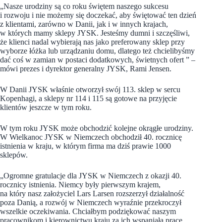
„Nasze urodziny są co roku świętem naszego sukcesu
i rozwoju i nie możemy się doczekać, aby świętować ten dzień
z klientami, zarówno w Danii, jak i w innych krajach,
w których mamy sklepy JYSK. Jesteśmy dumni i szczęśliwi,
że klienci nadal wybierają nas jako preferowany sklep przy
wyborze łóżka lub urządzaniu domu, dlatego też chcielibyśmy
dać coś w zamian w postaci dodatkowych, świetnych ofert ” –
mówi prezes i dyrektor generalny JYSK, Rami Jensen.
W Danii JYSK właśnie otworzył swój 113. sklep w sercu
Kopenhagi, a sklepy nr 114 i 115 są gotowe na przyjęcie
klientów jeszcze w tym roku.
W tym roku JYSK może obchodzić kolejne okrągłe urodziny.
W Wielkanoc JYSK w Niemczech obchodził 40. rocznicę
istnienia w kraju, w którym firma ma dziś prawie 1000
sklepów.
„Ogromne gratulacje dla JYSK w Niemczech z okazji 40.
rocznicy istnienia. Niemcy były pierwszym krajem,
na który nasz założyciel Lars Larsen rozszerzył działalność
poza Danią, a rozwój w Niemczech wyraźnie przekroczył
wszelkie oczekiwania. Chciałbym podziękować naszym
pracownikom i kierownictwu kraju za ich wspaniałą pracę