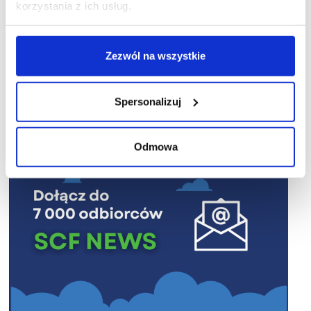
korzystania z ich usług.
Zezwól na wszystkie
R E K L A M A
Spersonalizuj
Odmowa