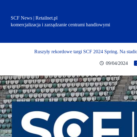
Przejdź
do
treści
SCF News | Retailnet.pl
komercjalizacja i zarządzanie centrami handlowymi
Ruszyły rekordowe targi SCF 2024 Spring. Na stadi
09/04/2024