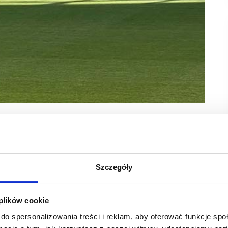
trów handlowych w Polsce – Shopping Center Forum.
irmy z branży: inwestorów i zarządców centrów
Szczegóły
szawa. Nieodłącznym elementem Forum są zawsze: targi,
iu potwierdziło ponad 1200 uczestników, w tym ponad 400
 plików cookie
do spersonalizowania treści i reklam, aby oferować funkcje sp
m roku pojawił się jednak nowy trend – mamy coraz więcej