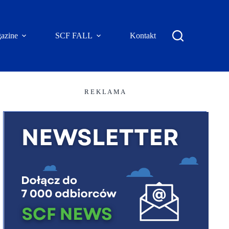
azine
SCF FALL
Kontakt
R E K L A M A