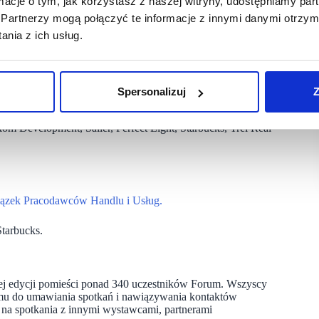
ormacje o tym, jak korzystasz z naszej witryny, udostępniamy p
ą oni około 10 procent, wśród 1200 uczestników Forum” – mówi
Partnerzy mogą połączyć te informacje z innymi danymi otrzym
nia z ich usług.
ja zostanie nagrana i praktycznie w czasie rzeczywistym
Spersonalizuj
Z
tyka, Enefit, G City Europe, Indigo, Karuzela Holding , LCP
om Development, Saller, Perfect Light, Starbucks, Trei Real
iązek Pracodawców Handlu i Usług.
tarbucks.
 tej edycji pomieści ponad 340 uczestników Forum. Wszyscy
temu do umawiania spotkań i nawiązywania kontaktów
na spotkania z innymi wystawcami, partnerami