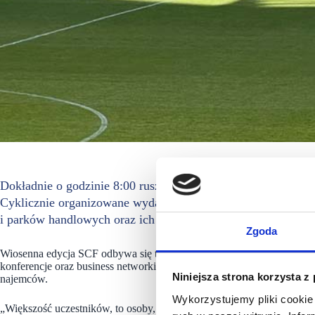
Dokładnie o godzinie 8:00 ruszyły najważniejsze targi cen
Cyklicznie organizowane wydarzenie skupia najważniejsze f
i parków handlowych oraz ich najemców.
Zgoda
Wiosenna edycja SCF odbywa się tradycyjnie na Stadionie Legii War
konferencje oraz business networking. Tym razem udział w wydarzen
Niniejsza strona korzysta z
najemców.
Wykorzystujemy pliki cookie 
„Większość uczestników, to osoby, które znają SCF od lat. W ubiegły