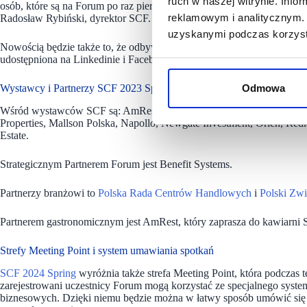
ruch w naszej witrynie. Inf
osób, które są na Forum po raz pierwszy. Podczas tej edycji stanowi
reklamowym i analitycznym. 
Radosław Rybiński, dyrektor SCF.
uzyskanymi podczas korzysta
Nowością będzie także to, że odbywająca się w czasie Forum konferenc
udostępniona na Linkedinie i Facebooku.
Wystawcy i Partnerzy SCF 2023 Spring
Odmowa
Wśród wystawców SCF są: AmRest, Apcoa, Benefit Systems, Ekoenerge
Properties, Mallson Polska, Napollo, Newgate Investment, Orlen, Redk
Estate.
Strategicznym Partnerem Forum jest Benefit Systems.
Partnerzy branżowi to
Polska Rada Centrów Handlowych
i
Polski Zw
Partnerem gastronomicznym jest AmRest, który zaprasza do kawiarni S
Strefy Meeting Point i system umawiania spotkań
SCF 2024 Spring
wyróżnia także strefa Meeting Point, która podczas
zarejestrowani uczestnicy Forum mogą korzystać ze specjalnego sys
biznesowych. Dzięki niemu będzie można w łatwy sposób umówić się 