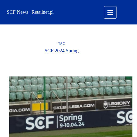
Przejdź
do
SCF News | Retailnet.pl
treści
TAG
SCF 2024 Spring