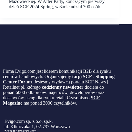
Mazowieckiej. W After Party, kończącym pierwszy
dzień SCF 2024 Spring, weźmie udział 300 osób.
Firma Evigo.com jest liderem komunikacji B2B dla rynku
centrów handlowych. Organizujemy
targi SCF - Shopping
Center Forum
. Jesteśmy wydawcą portalu SCF News |
Retailnet.pl, którego
codzienny newsletter
dociera do
ponad 6000 odbiorców: najemców, deweloperów oraz
dostawców usług dla rynku retail. Czasopismo
SCF
Magazine
ma ponad 3000 czytelników.
Evigo.com sp. z o.o. sp.k.
ul. Klimczaka 1, 02-797 Warszawa
NIP 5252633492