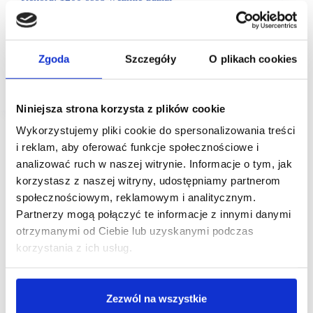
w rozpoczynających się jutro targach SCF 2024
Spring
Wiosenna edycja SCF odbędzie w dniach 9-10
kwietnia na Stadionie Legii Warszawa. Forum to
Zgoda
Szczegóły
O plikach cookies
targi, networking, konferencje oraz Afterparty. Udział
potwierdziło już 1200 uczestników
Niniejsza strona korzysta z plików cookie
Wykorzystujemy pliki cookie do spersonalizowania treści
i reklam, aby oferować funkcje społecznościowe i
analizować ruch w naszej witrynie. Informacje o tym, jak
korzystasz z naszej witryny, udostępniamy partnerom
społecznościowym, reklamowym i analitycznym.
Partnerzy mogą połączyć te informacje z innymi danymi
otrzymanymi od Ciebie lub uzyskanymi podczas
korzystania z ich usług.
Zezwól na wszystkie