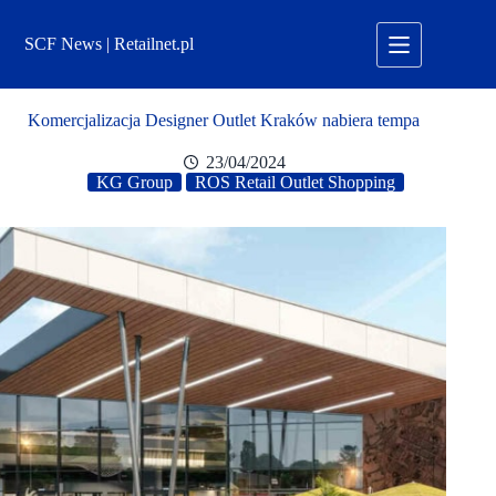
Przejdź
do
SCF News | Retailnet.pl
treści
Komercjalizacja Designer Outlet Kraków nabiera tempa
23/04/2024
KG Group
ROS Retail Outlet Shopping