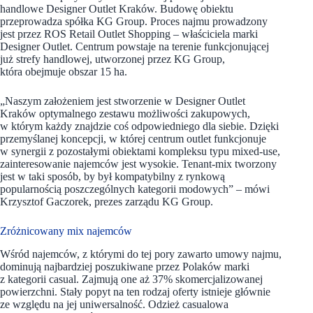
handlowe Designer Outlet Kraków. Budowę obiektu
przeprowadza spółka KG Group. Proces najmu prowadzony
jest przez ROS Retail Outlet Shopping – właściciela marki
Designer Outlet. Centrum powstaje na terenie funkcjonującej
już strefy handlowej, utworzonej przez KG Group,
która obejmuje obszar 15 ha.
„Naszym założeniem jest stworzenie w Designer Outlet
Kraków optymalnego zestawu możliwości zakupowych,
w którym każdy znajdzie coś odpowiedniego dla siebie. Dzięki
przemyślanej koncepcji, w której centrum outlet funkcjonuje
w synergii z pozostałymi obiektami kompleksu typu mixed-use,
zainteresowanie najemców jest wysokie. Tenant-mix tworzony
jest w taki sposób, by był kompatybilny z rynkową
popularnością poszczególnych kategorii modowych” – mówi
Krzysztof Gaczorek, prezes zarządu KG Group.
Zróżnicowany mix najemców
Wśród najemców, z którymi do tej pory zawarto umowy najmu,
dominują najbardziej poszukiwane przez Polaków marki
z kategorii casual. Zajmują one aż 37% skomercjalizowanej
powierzchni. Stały popyt na ten rodzaj oferty istnieje głównie
ze względu na jej uniwersalność. Odzież casualowa