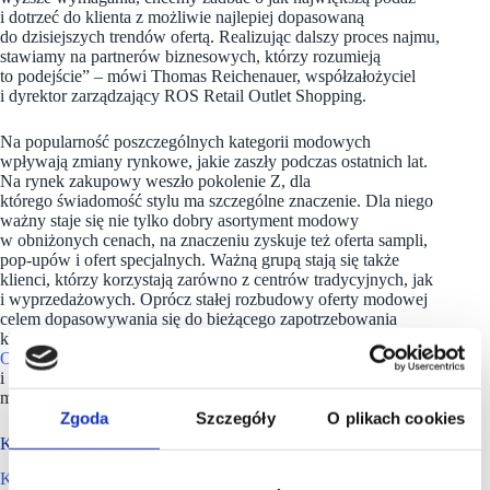
i dotrzeć do klienta z możliwie najlepiej dopasowaną
do dzisiejszych trendów ofertą. Realizując dalszy proces najmu,
stawiamy na partnerów biznesowych, którzy rozumieją
to podejście” – mówi Thomas Reichenauer, współzałożyciel
i dyrektor zarządzający ROS Retail Outlet Shopping.
Na popularność poszczególnych kategorii modowych
wpływają zmiany rynkowe, jakie zaszły podczas ostatnich lat.
Na rynek zakupowy weszło pokolenie Z, dla
którego świadomość stylu ma szczególne znaczenie. Dla niego
ważny staje się nie tylko dobry asortyment modowy
w obniżonych cenach, na znaczeniu zyskuje też oferta sampli,
pop-upów i ofert specjalnych. Ważną grupą stają się także
klienci, którzy korzystają zarówno z centrów tradycyjnych, jak
i wyprzedażowych. Oprócz stałej rozbudowy oferty modowej
celem dopasowywania się do bieżącego zapotrzebowania
klientów ROS Retail Outlet Shopping wprowadza w
Designer
Outlet Kraków
foodcourt z różnorodną ofertą restauracji
i kawiarni. Planowane są także miejsca wypoczynku, które
mają służyć wydłużeniu pobytu klienta w obiekcie.
Zgoda
Szczegóły
O plikach cookies
KG Group to już kilkanaście projektów handlowych
KG Group
to holding spółek o ugruntowanej pozycji na rynku