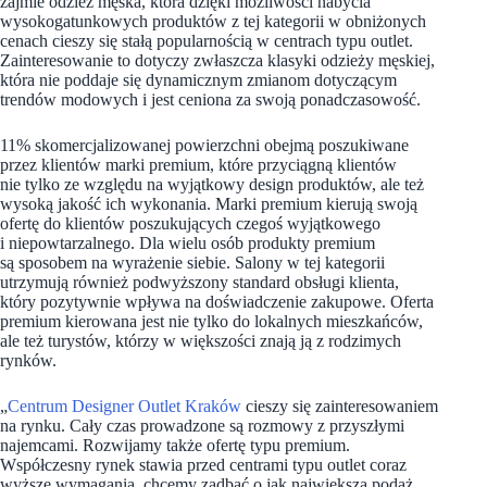
zajmie odzież męska, która dzięki możliwości nabycia
wysokogatunkowych produktów z tej kategorii w obniżonych
cenach cieszy się stałą popularnością w centrach typu outlet.
Zainteresowanie to dotyczy zwłaszcza klasyki odzieży męskiej,
która nie poddaje się dynamicznym zmianom dotyczącym
trendów modowych i jest ceniona za swoją ponadczasowość.
11% skomercjalizowanej powierzchni obejmą poszukiwane
przez klientów marki premium, które przyciągną klientów
nie tylko ze względu na wyjątkowy design produktów, ale też
wysoką jakość ich wykonania. Marki premium kierują swoją
ofertę do klientów poszukujących czegoś wyjątkowego
i niepowtarzalnego. Dla wielu osób produkty premium
są sposobem na wyrażenie siebie. Salony w tej kategorii
utrzymują również podwyższony standard obsługi klienta,
który pozytywnie wpływa na doświadczenie zakupowe. Oferta
premium kierowana jest nie tylko do lokalnych mieszkańców,
ale też turystów, którzy w większości znają ją z rodzimych
rynków.
„
Centrum Designer Outlet Kraków
cieszy się zainteresowaniem
na rynku. Cały czas prowadzone są rozmowy z przyszłymi
najemcami. Rozwijamy także ofertę typu premium.
Współczesny rynek stawia przed centrami typu outlet coraz
wyższe wymagania, chcemy zadbać o jak największą podaż