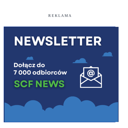
R E K L A M A