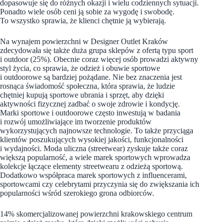
dopasowuje się do różnych okazji i wielu codziennych sytuacji.
Ponadto wiele osób ceni ją sobie za wygodę i swobodę.
To wszystko sprawia, że klienci chętnie ją wybierają.
Na wynajem powierzchni w Designer Outlet Kraków
zdecydowała się także duża grupa sklepów z ofertą typu sport
i outdoor (25%). Obecnie coraz więcej osób prowadzi aktywny
styl życia, co sprawia, że odzież i obuwie sportowe
i outdoorowe są bardziej pożądane. Nie bez znaczenia jest
rosnąca świadomość społeczna, która sprawia, że ludzie
chętniej kupują sportowe ubrania i sprzęt, aby dzięki
aktywności fizycznej zadbać o swoje zdrowie i kondycję.
Marki sportowe i outdoorowe często inwestują w badania
i rozwój umożliwiające im tworzenie produktów
wykorzystujących najnowsze technologie. To także przyciąga
klientów poszukujących wysokiej jakości, funkcjonalności
i wydajności. Moda uliczna (streetwear) zyskuje także coraz
większą popularność, a wiele marek sportowych wprowadza
kolekcje łączące elementy streetwearu z odzieżą sportową.
Dodatkowo współpraca marek sportowych z influencerami,
sportowcami czy celebrytami przyczynia się do zwiększania ich
popularności wśród szerokiego grona odbiorców.
14% skomercjalizowanej powierzchni krakowskiego centrum