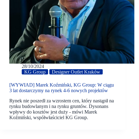
28/10/2024
KG Group
Designer Outlet Kraków
[WYWIAD] Marek Koźmiński, KG Group: W ciągu
3 lat dostarczymy na rynek 4-6 nowych projektów
Rynek nie poszedł za wzrostem cen, który nastąpił na
rynku budowlanym i na rynku gruntów. Dysonans
wpływy do kosztów jest duży - mówi Marek
Koźmiński, współwłaściciel KG Group.