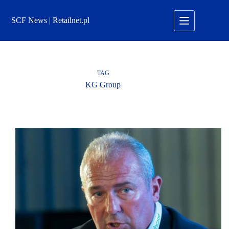
Przejdź
do
SCF News | Retailnet.pl
treści
TAG
KG Group