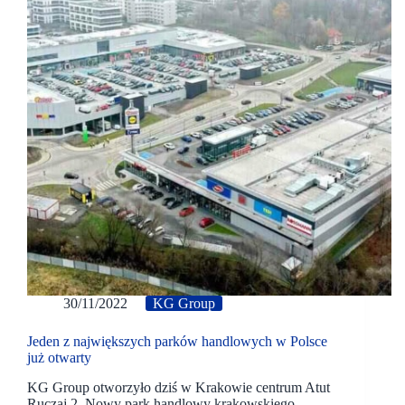
30/11/2022
KG Group
Jeden z największych parków handlowych w Polsce
już otwarty
KG Group otworzyło dziś w Krakowie centrum Atut
Ruczaj 2. Nowy park handlowy krakowskiego