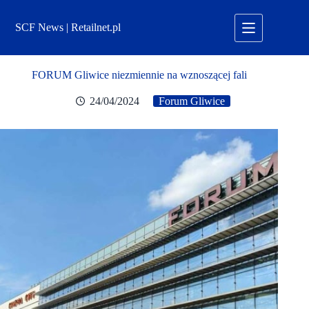
Przejdź
do
SCF News | Retailnet.pl
treści
FORUM Gliwice niezmiennie na wznoszącej fali
24/04/2024
Forum Gliwice