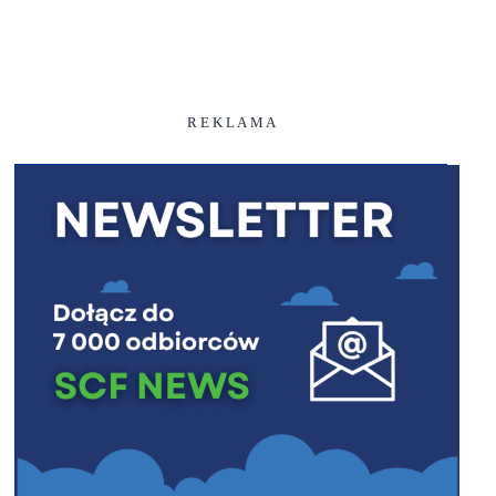
R E K L A M A