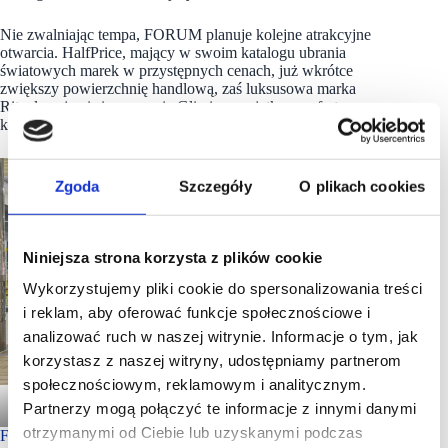
Nie zwalniając tempa, FORUM planuje kolejne atrakcyjne
otwarcia. HalfPrice, mający w swoim katalogu ubrania
światowych marek w przystępnych cenach, już wkrótce
zwiększy powierzchnię handlową, zaś luksusowa marka
Rituals pojawi się na mapie Gliwic z wyjątkową ofertą
kosmetyków i produktów relaksacyjnych.
Zgoda
Szczegóły
O plikach cookies
Niniejsza strona korzysta z plików cookie
Wykorzystujemy pliki cookie do spersonalizowania treści
i reklam, aby oferować funkcje społecznościowe i
analizować ruch w naszej witrynie. Informacje o tym, jak
korzystasz z naszej witryny, udostępniamy partnerom
społecznościowym, reklamowym i analitycznym.
Forum Gliwice
Partnerzy mogą połączyć te informacje z innymi danymi
otrzymanymi od Ciebie lub uzyskanymi podczas
Footfall i obroty w górę