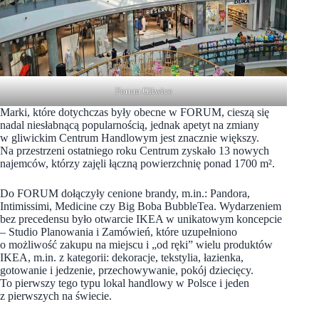
Forum Gliwice
Marki, które dotychczas były obecne w FORUM, cieszą się
nadal niesłabnącą popularnością, jednak apetyt na zmiany
w gliwickim Centrum Handlowym jest znacznie większy.
Na przestrzeni ostatniego roku Centrum zyskało 13 nowych
najemców, którzy zajęli łączną powierzchnię ponad 1700 m².
Do FORUM dołączyły cenione brandy, m.in.: Pandora,
Intimissimi, Medicine czy Big Boba BubbleTea. Wydarzeniem
bez precedensu było otwarcie IKEA w unikatowym koncepcie
– Studio Planowania i Zamówień, które uzupełniono
o możliwość zakupu na miejscu i „od ręki” wielu produktów
IKEA, m.in. z kategorii: dekoracje, tekstylia, łazienka,
gotowanie i jedzenie, przechowywanie, pokój dziecięcy.
To pierwszy tego typu lokal handlowy w Polsce i jeden
z pierwszych na świecie.