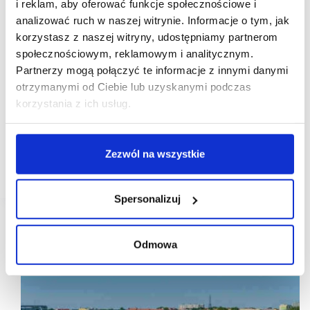
i reklam, aby oferować funkcje społecznościowe i
analizować ruch w naszej witrynie. Informacje o tym, jak
korzystasz z naszej witryny, udostępniamy partnerom
społecznościowym, reklamowym i analitycznym.
Partnerzy mogą połączyć te informacje z innymi danymi
10/06/2024
Forum Gliwice
otrzymanymi od Ciebie lub uzyskanymi podczas
korzystania z ich usług.
Forum Gliwice z atrakcyjniejszą ofertą modową
Klienci centrum handlowego Forum Gliwice mogą
już robić zakupy w sklepie marki Next Day. Oferuje
Zezwól na wszystkie
on modę damską i zlokalizowany jest na poziomie
zero.
Spersonalizuj
Odmowa