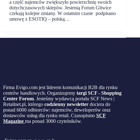
a część najemców zwiększyło powierzchnię swoich
dotychczasowych sklepów. Jesienią Forum Gliwice
czekają kolejne zmiany. W ostatnim czasie podpisano
umowę z ESOTIQ – polską…
Firma Evigo.com jest liderem komunikacji B2B dla rynku
centrów handlowych. Organizujemy
targi SCF - Shopping
Center Forum
. Jesteśmy wydawcą portalu SCF News |
Retailnet.pl, którego
codzienny newsletter
dociera do
ponad 6000 odbiorców: najemców, deweloperów oraz
dostawców usług dla rynku retail. Czasopismo
SCF
Magazine
ma ponad 3000 czytelników.