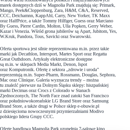
marek dostępnych dziś w Magnolia Park znajdują się: Primark,
Mango, Peek&Cloppenburg, Zara, H&M, C&A, Reserved,
CCC, Deichamnn, KappAhl, Carry, New Yorker, TK Maxx
oraz HalfPrice, a także Tommy Hilfiger, Guess oraz Marciano
By Guess, Pierre Cardin, Molton, Ulla Popken, Gerry Weber,
Kazar i Venezia. Wśród grona jubilerów są Apart, Jubitom, Yes,
W.Kruk, Pandora, Tous, Savicki oraz Swarowski.
Oferta sportowa jest silnie reprezentowana m.in. przez takie
marki jak Decathlon, Intersport, Martes Sport oraz Regatta
Great Outhdoors. Artykuły elektroniczne dostępne
są m.in. w sklepach Media Markt, Denon, Ispot
oraz Komputronik. Ofertę z sektora „zdrowie i uroda”
reprezentują m.in. Super-Pharm, Rossmann, Douglas, Sephora,
Mac oraz Clinique. Galeria wyznacza trendy – można
tu znaleźć pierwsze na Dolnym Śląsku sklepy: hiszpańskiej
marki Decimas oraz Crocs z Colorado w Stanach
Zjednoczonych, The North Face znad zatoki San Francisco
oraz południowokoreańskie LG Brand Store oraz Samsung
Brand Store, a także drugi w Polsce sklep e-obuwie.pl
z dziesięcioma nowoczesnymi przymierzalniami Modivo
polskiego lidera Grupy CCC.
Ofertę handlową Magnolia Park uzupełnia 7-salowe kino