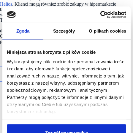
Helios
. Klienci mogą również zrobić zakupy w hipermarkecie
budowlanym Castorama i sklepie Komfort. Ofertę artykułów
wnętrzarskich wzbogacają: Zara Home, Homla, Home&You,
Tempur i Duka. W gronie najemców jest również marka Pepco
– z największym sklepem tej marki we Wrocławiu. W centrum
dostępny jest najnowocześniejszy koncept hipermarketu
Zgoda
Szczegóły
O plikach cookies
Carrefour z największym w całej sieci w Polsce działem
produktów ekologicznych, czynny od 7:30.
Niniejsza strona korzysta z plików cookie
Wykorzystujemy pliki cookie do spersonalizowania treści
i reklam, aby oferować funkcje społecznościowe i
analizować ruch w naszej witrynie. Informacje o tym, jak
korzystasz z naszej witryny, udostępniamy partnerom
społecznościowym, reklamowym i analitycznym.
Partnerzy mogą połączyć te informacje z innymi danymi
otrzymanymi od Ciebie lub uzyskanymi podczas
korzystania z ich usług.
R E K L A M A
Zezwól na wszystkie