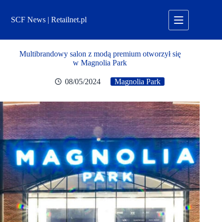
Przejdź
do
SCF News | Retailnet.pl
treści
Multibrandowy salon z modą premium otworzył się
w Magnolia Park
08/05/2024
Magnolia Park