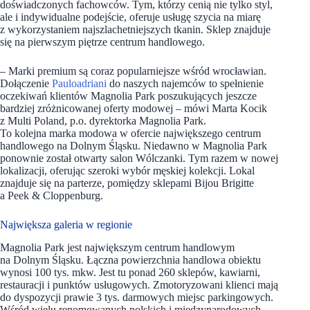
doświadczonych fachowców. Tym, którzy cenią nie tylko styl,
ale i indywidualne podejście, oferuje usługę szycia na miarę
z wykorzystaniem najszlachetniejszych tkanin. Sklep znajduje
się na pierwszym piętrze centrum handlowego.
– Marki premium są coraz popularniejsze wśród wrocławian.
Dołączenie
Pauloadriani
do naszych najemców to spełnienie
oczekiwań klientów Magnolia Park poszukujących jeszcze
bardziej zróżnicowanej oferty modowej – mówi Marta Kocik
z Multi Poland, p.o. dyrektorka Magnolia Park.
To kolejna marka modowa w ofercie największego centrum
handlowego na Dolnym Śląsku. Niedawno w Magnolia Park
ponownie został otwarty salon Wólczanki. Tym razem w nowej
lokalizacji, oferując szeroki wybór męskiej kolekcji. Lokal
znajduje się na parterze, pomiędzy sklepami Bijou Brigitte
a Peek & Cloppenburg.
Największa galeria w regionie
Magnolia Park jest największym centrum handlowym
na Dolnym Śląsku. Łączna powierzchnia handlowa obiektu
wynosi 100 tys. mkw. Jest tu ponad 260 sklepów, kawiarni,
restauracji i punktów usługowych. Zmotoryzowani klienci mają
do dyspozycji prawie 3 tys. darmowych miejsc parkingowych.
Wśród wielu renomowanych polskich i międzynarodowych