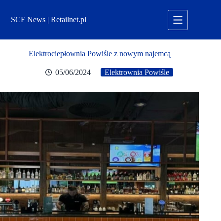
Przejdź
do
SCF News | Retailnet.pl
treści
Elektrociepłownia Powiśle z nowym najemcą
05/06/2024
Elektrownia Powiśle