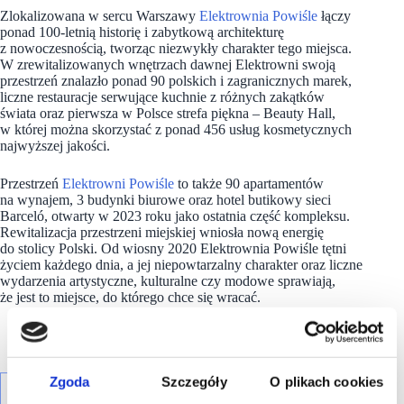
Zlokalizowana w sercu Warszawy
Elektrownia Powiśle
łączy
ponad 100-letnią historię i zabytkową architekturę
z nowoczesnością, tworząc niezwykły charakter tego miejsca.
W zrewitalizowanych wnętrzach dawnej Elektrowni swoją
przestrzeń znalazło ponad 90 polskich i zagranicznych marek,
liczne restauracje serwujące kuchnie z różnych zakątków
świata oraz pierwsza w Polsce strefa piękna – Beauty Hall,
w której można skorzystać z ponad 456 usług kosmetycznych
najwyższej jakości.
Przestrzeń
Elektrowni Powiśle
to także 90 apartamentów
na wynajem, 3 budynki biurowe oraz hotel butikowy sieci
Barceló, otwarty w 2023 roku jako ostatnia część kompleksu.
Rewitalizacja przestrzeni miejskiej wniosła nową energię
do stolicy Polski. Od wiosny 2020 Elektrownia Powiśle tętni
życiem każdego dnia, a jej niepowtarzalny charakter oraz liczne
wydarzenia artystyczne, kulturalne czy modowe sprawiają,
że jest to miejsce, do którego chce się wracać.
Zgoda
Szczegóły
O plikach cookies