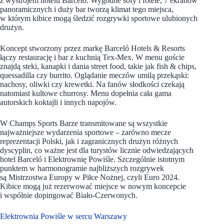
z wystrojem hotelu Barceló. Wygodne sofy i fotele, 7 ekranów
panoramicznych i duży bar tworzą klimat tego miejsca,
w którym kibice mogą śledzić rozgrywki sportowe ulubionych
drużyn.
Koncept stworzony przez markę Barceló Hotels & Resorts
łączy restaurację i bar z kuchnią Tex-Mex. W menu goście
znajdą steki, kanapki i dania street food, takie jak fish & chips,
quessadilla czy burrito. Oglądanie meczów umilą przekąski:
nachosy, oliwki czy krewetki. Na fanów słodkości czekają
natomiast kultowe churrosy. Menu dopełnia cała gama
autorskich koktajli i innych napojów.
W Champs Sports Barze transmitowane są wszystkie
najważniejsze wydarzenia sportowe – zarówno mecze
reprezentacji Polski, jak i zagranicznych drużyn różnych
dyscyplin, co ważne jest dla turystów licznie odwiedzających
hotel Barceló i Elektrownię Powiśle. Szczególnie istotnym
punktem w harmonogramie najbliższych rozgrywek
są Mistrzostwa Europy w Piłce Nożnej, czyli Euro 2024.
Kibice mogą już rezerwować miejsce w nowym koncepcie
i wspólnie dopingować Biało-Czerwonych.
Elektrownia Powiśle w sercu Warszawy