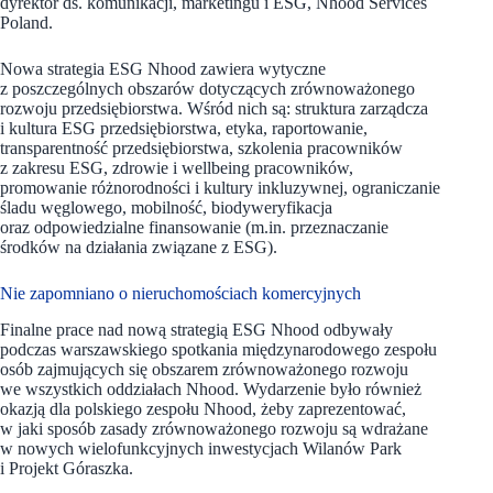
dyrektor ds. komunikacji, marketingu i ESG, Nhood Services
Poland.
Nowa strategia ESG Nhood zawiera wytyczne
z poszczególnych obszarów dotyczących zrównoważonego
rozwoju przedsiębiorstwa. Wśród nich są: struktura zarządcza
i kultura ESG przedsiębiorstwa, etyka, raportowanie,
transparentność przedsiębiorstwa, szkolenia pracowników
z zakresu ESG, zdrowie i wellbeing pracowników,
promowanie różnorodności i kultury inkluzywnej, ograniczanie
śladu węglowego, mobilność, biodyweryfikacja
oraz odpowiedzialne finansowanie (m.in. przeznaczanie
środków na działania związane z ESG).
Nie zapomniano o nieruchomościach komercyjnych
Finalne prace nad nową strategią ESG Nhood odbywały
podczas warszawskiego spotkania międzynarodowego zespołu
osób zajmujących się obszarem zrównoważonego rozwoju
we wszystkich oddziałach Nhood. Wydarzenie było również
okazją dla polskiego zespołu Nhood, żeby zaprezentować,
w jaki sposób zasady zrównoważonego rozwoju są wdrażane
w nowych wielofunkcyjnych inwestycjach Wilanów Park
i Projekt Góraszka.