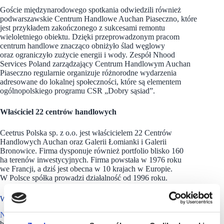
Goście międzynarodowego spotkania odwiedzili również
podwarszawskie Centrum Handlowe Auchan Piaseczno, które
jest przykładem zakończonego z sukcesami remontu
wieloletniego obiektu. Dzięki przeprowadzonym pracom
centrum handlowe znacząco obniżyło ślad węglowy
oraz ograniczyło zużycie energii i wody. Zespół Nhood
Services Poland zarządzający Centrum Handlowym Auchan
Piaseczno regularnie organizuje różnorodne wydarzenia
adresowane do lokalnej społeczności, które są elementem
ogólnopolskiego programu CSR „Dobry sąsiad”.
Właściciel 22 centrów handlowych
Ceetrus Polska sp. z o.o. jest właścicielem 22 Centrów
Handlowych Auchan oraz Galerii Łomianki i Galerii
Bronowice. Firma dysponuje również portfolio blisko 160
ha terenów inwestycyjnych. Firma powstała w 1976 roku
we Francji, a dziś jest obecna w 10 krajach w Europie.
W Polsce spółka prowadzi działalność od 1996 roku.
W portfolio 25 centrów i galerii handlowych
Nhood Services Poland
świadczy kompleksowe usługi dla
branży nieruchomości komercyjnych, by wspierać działalność