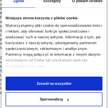
Zgoda
Szczegóły
O plikach cookies
swoich klientów i kreować przestrzenie tętniące życiem.
Portfolio usług firmy, w ramach linii biznesowych Property
& Asset Services (PAS), Development (DEV) oraz Resources,
Fund & Investment (RFI), obejmuje m.in. zarządzanie
Niniejsza strona korzysta z plików cookie
obiektami handlowymi, wynajem powierzchni handlowej,
Wykorzystujemy pliki cookie do spersonalizowania treści
rozwój nieruchomości, asset management, marketing, ESG,
sprzedaż terenów pod inwestycje. Spółka kompleksowo
i reklam, aby oferować funkcje społecznościowe i
zarządza 25 centrami i galeriami handlowymi o łącznej
analizować ruch w naszej witrynie. Informacje o tym, jak
powierzchni blisko 700 tys. mkw. Jako komercjalizator
korzystasz z naszej witryny, udostępniamy partnerom
reprezentuje 54 centra handlowe, w tym Blue City
w Warszawie, 28 obiektów handlowych Auchan.
społecznościowym, reklamowym i analitycznym.
Partnerzy mogą połączyć te informacje z innymi danymi
Zespół
Nhood Services Poland
tworzy innowacyjne
otrzymanymi od Ciebie lub uzyskanymi podczas
wielofunkcyjne projekty o wyjątkowej skali, licznych
korzystania z ich usług.
funkcjach i zgodnie z zasadami zrównoważonego rozwoju.
Są to przestrzenie przyjazne lokalnym społecznościom
i dopasowane do istniejącej tkanki miejskiej. Firma podejmuje
się także innych ambitnych projektów deweloperskich
Zezwól na wszystkie
i obsługuje transakcje sprzedaży terenów inwestycyjnych
Ceetrus Polska o powierzchni 160 ha, oferując klientom nowe
możliwości biznesowe.
Spersonalizuj