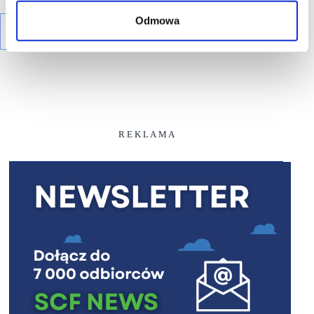
Odmowa
R E K L A M A