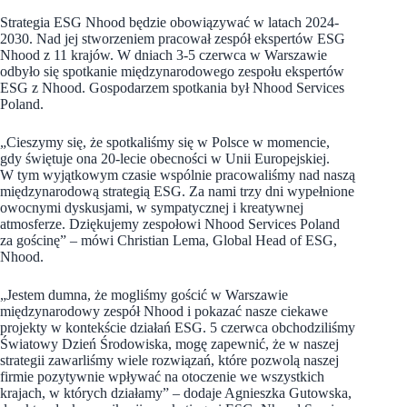
Strategia ESG Nhood będzie obowiązywać w latach 2024-
2030. Nad jej stworzeniem pracował zespół ekspertów ESG
Nhood z 11 krajów. W dniach 3-5 czerwca w Warszawie
odbyło się spotkanie międzynarodowego zespołu ekspertów
ESG z Nhood. Gospodarzem spotkania był Nhood Services
Poland.
„Cieszymy się, że spotkaliśmy się w Polsce w momencie,
gdy świętuje ona 20-lecie obecności w Unii Europejskiej.
W tym wyjątkowym czasie wspólnie pracowaliśmy nad naszą
międzynarodową strategią ESG. Za nami trzy dni wypełnione
owocnymi dyskusjami, w sympatycznej i kreatywnej
atmosferze. Dziękujemy zespołowi Nhood Services Poland
za gościnę” – mówi Christian Lema, Global Head of ESG,
Nhood.
„Jestem dumna, że mogliśmy gościć w Warszawie
międzynarodowy zespół Nhood i pokazać nasze ciekawe
projekty w kontekście działań ESG. 5 czerwca obchodziliśmy
Światowy Dzień Środowiska, mogę zapewnić, że w naszej
strategii zawarliśmy wiele rozwiązań, które pozwolą naszej
firmie pozytywnie wpływać na otoczenie we wszystkich
krajach, w których działamy” – dodaje Agnieszka Gutowska,