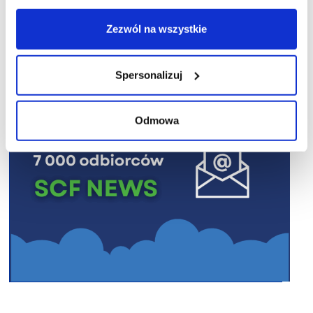
R E K L A M A
Zezwól na wszystkie
Spersonalizuj
Odmowa