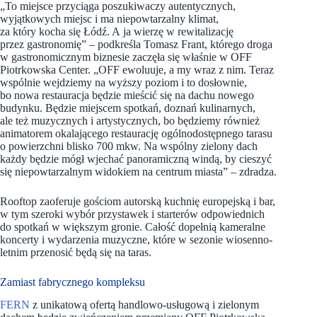
„To miejsce przyciąga poszukiwaczy autentycznych,
wyjątkowych miejsc i ma niepowtarzalny klimat,
za który kocha się Łódź. A ja wierzę w rewitalizację
przez gastronomię” – podkreśla Tomasz Frant, którego droga
w gastronomicznym biznesie zaczęła się właśnie w OFF
Piotrkowska Center. „OFF ewoluuje, a my wraz z nim. Teraz
wspólnie wejdziemy na wyższy poziom i to dosłownie,
bo nowa restauracja będzie mieścić się na dachu nowego
budynku. Będzie miejscem spotkań, doznań kulinarnych,
ale też muzycznych i artystycznych, bo będziemy również
animatorem okalającego restaurację ogólnodostępnego tarasu
o powierzchni blisko 700 mkw. Na wspólny zielony dach
każdy będzie mógł wjechać panoramiczną windą, by cieszyć
się niepowtarzalnym widokiem na centrum miasta” – zdradza.
Rooftop zaoferuje gościom autorską kuchnię europejską i bar,
w tym szeroki wybór przystawek i starterów odpowiednich
do spotkań w większym gronie. Całość dopełnią kameralne
koncerty i wydarzenia muzyczne, które w sezonie wiosenno-
letnim przenosić będą się na taras.
Zamiast fabrycznego kompleksu
FERN
z unikatową ofertą handlowo-usługową i zielonym