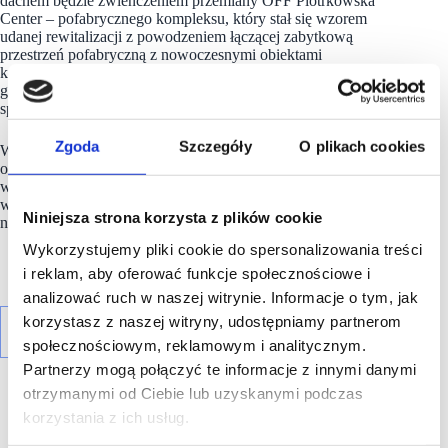
dachem będzie zwieńczeniem przemiany OFF Piotrkowska
Center – pofabrycznego kompleksu, który stał się wzorem
udanej rewitalizacji z powodzeniem łączącej zabytkową
przestrzeń pofabryczną z nowoczesnymi obiektami
komercyjnymi. Popularność jego niebanalnej oferty usługowej,
gastronomicznej i kulturalnej pozwoliły na organiczny rozwój
spójnej całości, tworzącej kreatywny ekosystem.
Zgoda
Szczegóły
O plikach cookies
W ramach tej samej inwestycji, w tym samym czasie co
FERN
,
od strony ulicy Sienkiewicza powstanie budynek
wielopoziomowego garażu o elewacji w formie ogrodu
wertykalnego, również z przestrzenią sportowo-rekreacyjną
Niniejsza strona korzysta z plików cookie
na dachu.
Wykorzystujemy pliki cookie do spersonalizowania treści
i reklam, aby oferować funkcje społecznościowe i
analizować ruch w naszej witrynie. Informacje o tym, jak
korzystasz z naszej witryny, udostępniamy partnerom
społecznościowym, reklamowym i analitycznym.
Partnerzy mogą połączyć te informacje z innymi danymi
otrzymanymi od Ciebie lub uzyskanymi podczas
korzystania z ich usług.