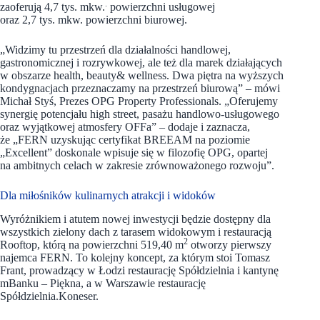
.
zaoferują 4,7 tys.
mkw.
powierzchni usługowej
oraz 2,7 tys. mkw. powierzchni biurowej.
„Widzimy tu przestrzeń dla działalności handlowej,
gastronomicznej i rozrywkowej, ale też dla marek działających
w obszarze health, beauty& wellness. Dwa piętra na wyższych
kondygnacjach przeznaczamy na przestrzeń biurową” – mówi
Michał Styś, Prezes OPG Property Professionals. „Oferujemy
synergię potencjału high street, pasażu handlowo-usługowego
oraz wyjątkowej atmosfery OFFa” – dodaje i zaznacza,
że „FERN uzyskując certyfikat BREEAM na poziomie
„Excellent” doskonale wpisuje się w filozofię OPG, opartej
na ambitnych celach w zakresie zrównoważonego rozwoju”.
Dla miłośników kulinarnych atrakcji i widoków
Wyróżnikiem i atutem nowej inwestycji będzie dostępny dla
wszystkich zielony dach z tarasem widokowym i restauracją
2
Rooftop, którą na powierzchni 519,40 m
otworzy pierwszy
najemca FERN. To kolejny koncept, za którym stoi Tomasz
Frant, prowadzący w Łodzi restaurację
Spółdzielnia i kantynę
mBanku – Piękna, a w Warszawie restaurację
Spółdzielnia.Koneser.