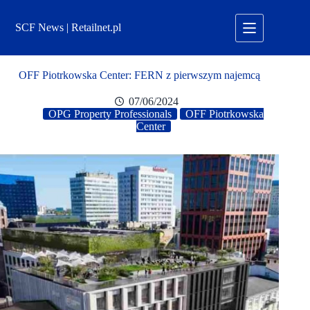
Przejdź
do
SCF News | Retailnet.pl
treści
OFF Piotrkowska Center: FERN z pierwszym najemcą
07/06/2024
OPG Property Professionals
OFF Piotrkowska
Center