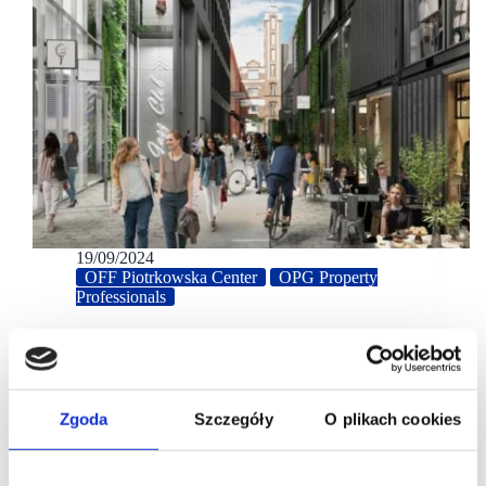
19/09/2024
OFF Piotrkowska Center
OPG Property
Professionals
OFF Piotrowska Centre to przykład udanej high-
streetowej rewitalizacji
OFF Piotrkowska Center to wyjątkowy
projekt mixed-use, a zarazem przykład udanej
Zgoda
Szczegóły
O plikach cookies
rewitalizacji. Całość dopełni budynek FERN,
oferujący blisko 8,5 tys. mkw. handlowo-usługowej i
biurowej.