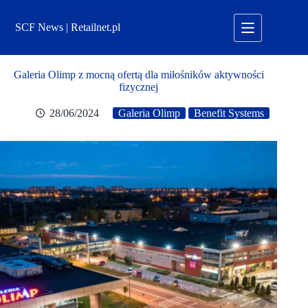
Przejdź
do
SCF News | Retailnet.pl
treści
Galeria Olimp z mocną ofertą dla miłośników aktywności
fizycznej
28/06/2024
Galeria Olimp
Benefit Systems