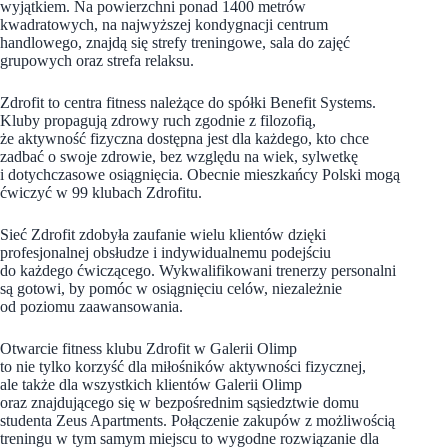
wyjątkiem. Na powierzchni ponad 1400 metrów
kwadratowych, na najwyższej kondygnacji centrum
handlowego, znajdą się strefy treningowe, sala do zajęć
grupowych oraz strefa relaksu.
Zdrofit to centra fitness należące do spółki Benefit Systems.
Kluby propagują zdrowy ruch zgodnie z filozofią,
że aktywność fizyczna dostępna jest dla każdego, kto chce
zadbać o swoje zdrowie, bez względu na wiek, sylwetkę
i dotychczasowe osiągnięcia. Obecnie mieszkańcy Polski mogą
ćwiczyć w 99 klubach Zdrofitu.
Sieć Zdrofit zdobyła zaufanie wielu klientów dzięki
profesjonalnej obsłudze i indywidualnemu podejściu
do każdego ćwiczącego. Wykwalifikowani trenerzy personalni
są gotowi, by pomóc w osiągnięciu celów, niezależnie
od poziomu zaawansowania.
Otwarcie fitness klubu Zdrofit w Galerii Olimp
to nie tylko korzyść dla miłośników aktywności fizycznej,
ale także dla wszystkich klientów Galerii Olimp
oraz znajdującego się w bezpośrednim sąsiedztwie domu
studenta Zeus Apartments. Połączenie zakupów z możliwością
treningu w tym samym miejscu to wygodne rozwiązanie dla