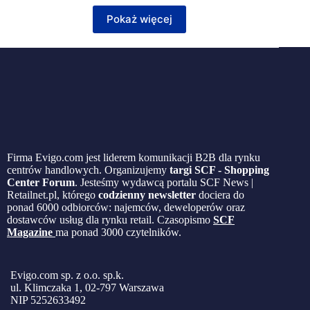
Pokaż więcej
Firma Evigo.com jest liderem komunikacji B2B dla rynku
centrów handlowych. Organizujemy
targi SCF - Shopping
Center Forum
. Jesteśmy wydawcą portalu SCF News |
Retailnet.pl, którego
codzienny newsletter
dociera do
ponad 6000 odbiorców: najemców, deweloperów oraz
dostawców usług dla rynku retail. Czasopismo
SCF
Magazine
ma ponad 3000 czytelników.
Evigo.com sp. z o.o. sp.k.
ul. Klimczaka 1, 02-797 Warszawa
NIP 5252633492