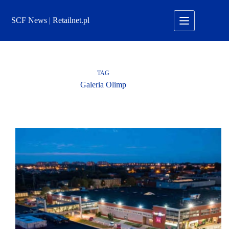
Przejdź
do
SCF News | Retailnet.pl
treści
TAG
Galeria Olimp