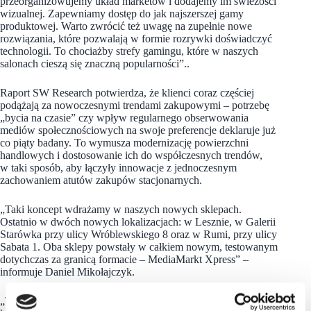
przeorganizowujemy układ marketów i dodajemy im świeżości
wizualnej. Zapewniamy dostęp do jak najszerszej gamy
produktowej. Warto zwrócić też uwagę na zupełnie nowe
rozwiązania, które pozwalają w formie rozrywki doświadczyć
technologii. To chociażby strefy gamingu, które w naszych
salonach cieszą się znaczną popularności”..
Raport SW Research potwierdza, że klienci coraz częściej
podążają za nowoczesnymi trendami zakupowymi – potrzebę
„bycia na czasie” czy wpływ regularnego obserwowania
mediów społecznościowych na swoje preferencje deklaruje już
co piąty badany. To wymusza modernizację powierzchni
handlowych i dostosowanie ich do współczesnych trendów,
w taki sposób, aby łączyły innowacje z jednoczesnym
zachowaniem atutów zakupów stacjonarnych.
„Taki koncept wdrażamy w naszych nowych sklepach.
Ostatnio w dwóch nowych lokalizacjach: w Lesznie, w Galerii
Starówka przy ulicy Wróblewskiego 8 oraz w Rumi, przy ulicy
Sabata 1. Oba sklepy powstały w całkiem nowym, testowanym
dotychczas za granicą formacie
– MediaMarkt Xpress” –
informuje Daniel Mikołajczyk.
„To jednak nie koniec – już z początkiem lipca otworzy się