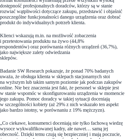
format konsumenci wymieniają przede wszystkim wysoką
dostępność profesjonalnych doradców, którzy są w stanie
rozwiać wątpliwości dotyczące zakupu, przedstawić i objaśnić
poszczególne funkcjonalności danego urządzenia oraz dobrać
produkt do indywidualnych potrzeb klienta.
Klienci wskazują m.in. na możliwość zobaczenia
i przetestowania produktu na żywo (44,8%
respondentów) oraz porównania różnych urządzeń (36,7%),
jako największe zalety odwiedzania
sklepów.
Badanie SW Research pokazuje, że ponad 70% badanych
uważa, że obsługa klienta w sklepach stacjonarnych stoi
na wyższym lub takim samym poziomie jak podczas zakupów
online. Nie bez znaczenia jest fakt, że personel w sklepie jest
w stanie wspomóc w skonfigurowaniu urządzenia w momencie
jego zakupu. Pomoc doradcy w takiej sytuacji doceniają
w szczególności kobiety (aż 29% z nich wskazało ten aspekt
jako bardzo istotny, w porównaniu z 19% mężczyzn).
„Co ciekawe, konsumenci doceniają nie tylko fachową wiedzę
wysoce wykwalifikowanej kadry, ale nawet… samą jej
obecność. Dzięki temu czują się bezpieczniej i mają poczucie,