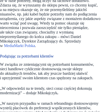
że w razie potrzeby, mogą liczyć na fachowe doradztwo.
Zdarza się, że wyruszamy do sklepu pewni, co chcemy kupić,
a na miejscu okazuje się, że nie przemyśleliśmy jakichś
niuansów, np. jaki kabel będzie potrzeby nam do podłączenia
urządzenia, czy jakie aspekty związane z montażem dodatkowo
warto wziąć pod uwagę. Wtedy ta pomoc okazuje się
nieoceniona i pozwala zaoszczędzić nie tylko pieniądze,
ale także czas związany, chociażby z wymianą
nieprzemyślanego do końca zakupu
–
mówi Daniel
Mikołajczyk, Dyrektor Zarządzający ds. Sprzedaży
w
MediaMarkt Polska
.
Podążając za potrzebami klientów
W związku ze zmieniającymi się potrzebami konsumentów,
sieci handlowe cyklicznie dostosowują swoje sklepy
do aktualnych trendów, tak aby jeszcze bardziej ułatwić
i uprzyjemnić swoim klientom czas spędzony na zakupach.
„W odpowiedzi na te trendy, sieci coraz częściej dokonują
modernizacji” – dodaje Mikołajczyk
.
„W naszym przypadku w ramach rebrandingu dostosowujemy
wystrój placówek do preferencji współczesnych klientów,