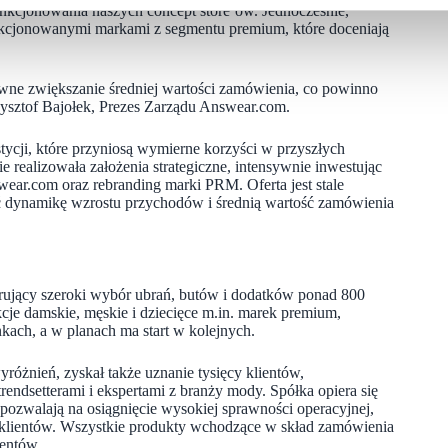
nkcjonowania naszych concept store’ów. Jednocześnie,
cjonowanymi markami z segmentu premium, które doceniają
ywne zwiększanie średniej wartości zamówienia, co powinno
sztof Bajołek, Prezes Zarządu Answear.com.
ycji, które przyniosą wymierne korzyści w przyszłych
realizowała założenia strategiczne, intensywnie inwestując
ear.com oraz rebranding marki PRM. Oferta jest stale
 dynamikę wzrostu przychodów i średnią wartość zamówienia
erujący szeroki wybór ubrań, butów i dodatków ponad 800
je damskie, męskie i dziecięce m.in. marek premium,
ach, a w planach ma start w kolejnych.
różnień, zyskał także uznanie tysięcy klientów,
rendsetterami i ekspertami z branży mody. Spółka opiera się
pozwalają na osiągnięcie wysokiej sprawności operacyjnej,
a klientów. Wszystkie produkty wchodzące w skład zamówienia
ientów.