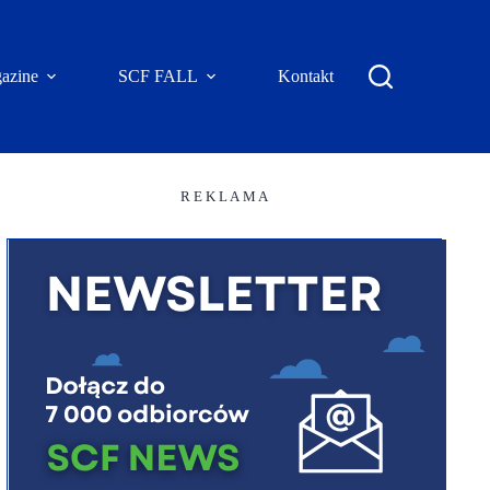
azine
SCF FALL
Kontakt
R E K L A M A