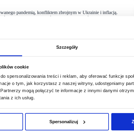
anego pandemią, konfliktem zbrojnym w Ukrainie i inflacją.
aków. Wzrost wynagrodzeń w 2024 r. wynosi średnio 12,3
ednio przekłada się na wzrost siły nabywczej konsumentów.
peratury w kwietniu. W odpowiedzi na przyspieszone wejście
cją wiosna-lato. W efekcie spółka zamknęła II kw. pod znakiem
lekcja marek oraz poziom zatowarowania pozwoliły na realizację
Szczegóły
 złotego do euro i innych walut CEE. W walutach stałych,
 plików cookie
c. wyższym niż w zeszłym roku. Jako eksporter, blisko 80
h. W konsekwencji wartość przychodów jest uzależniona
do spersonalizowania treści i reklam, aby oferować funkcje sp
du ds. Finansowych Answear.com.
ormacje o tym, jak korzystasz z naszej witryny, udostępniamy p
Partnerzy mogą połączyć te informacje z innymi danymi otrzym
nia z ich usług.
 w II kw. br. zostaną obciążone zwiększonymi nakładami
nowaniem Answear do segmentu premium. W tym czasie
rblina w Warszawie. Lokale są pierwszymi tego typu
ych, jak i nowych klientów. Otwarcie pozytywnie powinno
Spersonalizuj
Z
ć sprzedaż w przyszłych okresach.