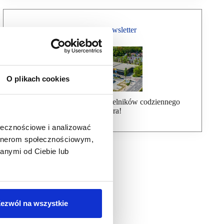
Bezpłatny Newsletter
O plikach cookies
Dołącz do ponad 7000 czytelników codziennego
newslettera!
ołecznościowe i analizować
artnerom społecznościowym,
anymi od Ciebie lub
ezwól na wszystkie