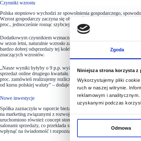
Czynniki wzrostu
Polska stopniowo wychodzi ze spowolnienia gospodarczego, spowodow
Wzrost gospodarczy zaczyna się objawiać w wyższych zarobkach Pol
proc., jednocześnie rosnąc szybciej niż inflacja o 10 p.p., co bezpośr
Dodatkowym czynnikiem wzmacniającym sprzedaż były rekordowe tem
w sezon letni, naturalnie wzrosło zainteresowanie konsumentów kolek
bardzo dobrej odsprzedaży tej kolekcji, której jakość, odpowiednia se
Zgoda
znaczących wzrostów.
„Nasze wyniki byłyby o 9 p.p. wyższe, gdyby nie aprecjacja polskiego
Niniejsza strona korzysta z
sprzedaż online drugiego kwartału zamknęlibyśmy z wynikiem o 30 pro
proc. zamówień realizujemy rozliczając się w zagranicznych walutac
Wykorzystujemy pliki cookie 
od kursu polskiej waluty” – dodaje Jacek Dziaduś, Wiceprezes Zarzą
ruch w naszej witrynie. Inf
reklamowym i analitycznym. 
Nowe inwestycje
uzyskanymi podczas korzysta
Spółka zaznaczyła w raporcie bieżącym, że dobre wyniki sprzedażowe
na marketing związanymi z rozwojem nowej marki PRM i repozycjo
uruchomiono również concept store PRM i Answear.com w Fabryce No
salonami sprzedaży, co przekłada się na zainteresowanie wśród obecn
Odmowa
wpłynąć na świadomość i rozpoznawalność marek i skutecznie wspiera