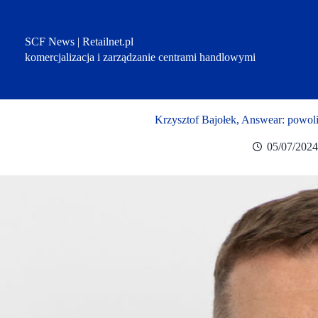
Przejdź
do
treści
SCF News | Retailnet.pl
komercjalizacja i zarządzanie centrami handlowymi
Krzysztof Bajołek, Answear: powol
05/07/2024