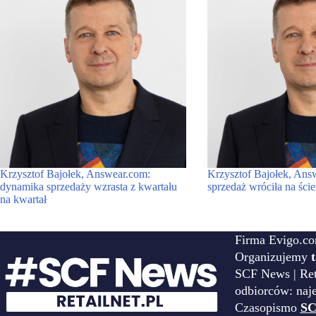
Krzysztof Bajołek, Answear.com:
Krzysztof Bajołek, Ans
dynamika sprzedaży wzrasta z kwartału
sprzedaż wróciła na ści
na kwartał
Firma Evigo.co
Organizujemy
SCF News | Reta
odbiorców: naj
Czasopismo
SC