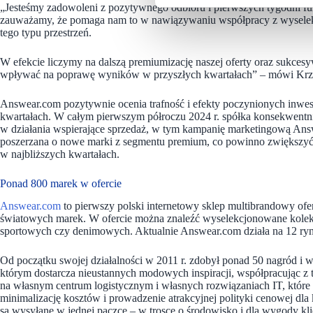
„Jesteśmy zadowoleni z pozytywnego odbioru i pierwszych tygodni fu
zauważamy, że pomaga nam to w nawiązywaniu współpracy z wyselek
tego typu przestrzeń.
W efekcie liczymy na dalszą premiumizację naszej oferty oraz sukces
wpływać na poprawę wyników w przyszłych kwartałach” – mówi Krzy
Answear.com pozytywnie ocenia trafność i efekty poczynionych inwest
kwartałach. W całym pierwszym półroczu 2024 r. spółka konsekwentnie 
w działania wspierające sprzedaż, w tym kampanię marketingową Answ
poszerzana o nowe marki z segmentu premium, co powinno zwiększyć
w najbliższych kwartałach.
Ponad 800 marek w ofercie
Answear.com
to pierwszy polski internetowy sklep multibrandowy of
światowych marek. W ofercie można znaleźć wyselekcjonowane kolekc
sportowych czy denimowych. Aktualnie Answear.com działa na 12 rynk
Od początku swojej działalności w 2011 r. zdobył ponad 50 nagród i wy
którym dostarcza nieustannych modowych inspiracji, współpracując z t
na własnym centrum logistycznym i własnych rozwiązaniach IT, które 
minimalizację kosztów i prowadzenie atrakcyjnej polityki cenowej dl
są wysyłane w jednej paczce – w trosce o środowisko i dla wygody kl