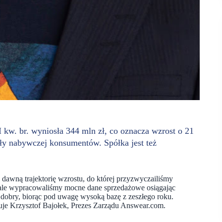
kw. br. wyniosła 344 mln zł, co oznacza wzrost o 21
iły nabywczej konsumentów. Spółka jest też
awną trajektorię wzrostu, do której przyzwyczailiśmy
ale wypracowaliśmy mocne dane sprzedażowe osiągając
dobry, biorąc pod uwagę wysoką bazę z zeszłego roku.
je Krzysztof Bajołek, Prezes Zarządu Answear.com.