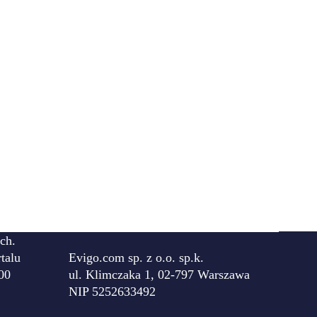
ch.
talu
Evigo.com sp. z o.o. sp.k.
00
ul. Klimczaka 1, 02-797 Warszawa
NIP 5252633492