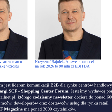
wear: w marcu
Krzysztof Bajołek, Answear.com: cel
eżkę wzrostu
na rok 2026 to 90 mln zł EBITDA
m jest liderem komunikacji B2B dla rynku centrów handlowy
targi SCF - Shopping Center Forum
. Jesteśmy wydawcą por
ilnet.pl, którego
codzienny newsletter
dociera do ponad 60
emców, deweloperów oraz dostawców usług dla rynku retail.
F Magazine
ma ponad 3000 czytelników.