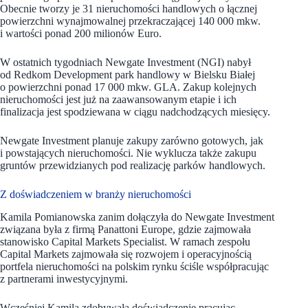
Obecnie tworzy je 31 nieruchomości handlowych o łącznej
powierzchni wynajmowalnej przekraczającej 140 000 mkw.
i wartości ponad 200 milionów Euro.
W ostatnich tygodniach Newgate Investment (NGI) nabył
od Redkom Development park handlowy w Bielsku Białej
o powierzchni ponad 17 000 mkw. GLA. Zakup kolejnych
nieruchomości jest już na zaawansowanym etapie i ich
finalizacja jest spodziewana w ciągu nadchodzących miesięcy.
Newgate Investment planuje zakupy zarówno gotowych, jak
i powstających nieruchomości. Nie wyklucza także zakupu
gruntów przewidzianych pod realizację parków handlowych.
Z doświadczeniem w branży nieruchomości
Kamila Pomianowska zanim dołączyła do Newgate Investment
związana była z firmą Panattoni Europe, gdzie zajmowała
stanowisko Capital Markets Specialist. W ramach zespołu
Capital Markets zajmowała się rozwojem i operacyjnością
portfela nieruchomości na polskim rynku ściśle współpracując
z partnerami inwestycyjnymi.
Wcześniej Kamila zdobywała doświadczenie pracując