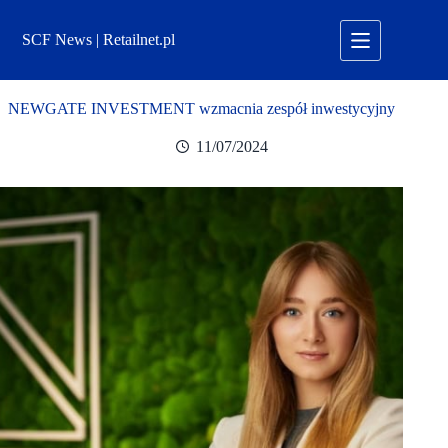
Przejdź
do
SCF News | Retailnet.pl
treści
NEWGATE INVESTMENT wzmacnia zespół inwestycyjny
11/07/2024