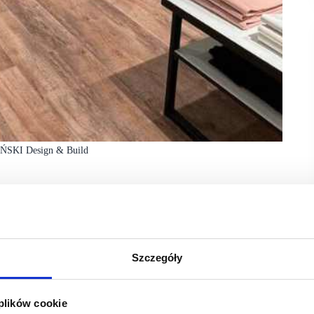
YŃSKI Design & Build
 dniach 25-26 września 2024 roku w centrum
nich jest RATYŃSKI Design & Build, firma
Szczegóły
li firm deweloperskich i zarządzających centrami handlowymi
 nich RATYŃSKI Design & Build.
 plików cookie