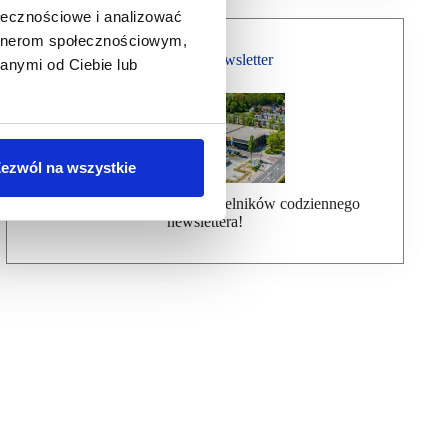
ołecznościowe i analizować
artnerom społecznościowym,
Bezpłatny Newsletter
anymi od Ciebie lub
ezwól na wszystkie
Dołącz do ponad 7000 czytelników codziennego
newslettera!