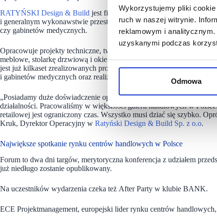
Wykorzystujemy pliki cookie 
RATYŃSKI Design & Build
jest firmą projektowo – wykonawcza o za
ruch w naszej witrynie. Inf
i generalnym wykonawstwie przestrzeni komercyjnych z branży retail, 
czy gabinetów medycznych.
reklamowym i analitycznym. 
uzyskanymi podczas korzysta
Opracowuje projekty techniczne, tworzy projekty wnętrz, wykonuje p
meblowe, stolarkę drzwiową i okienną oraz zarządzaprocesem inwestycy
jest już kilkaset zrealizowanych projektów w branży retail, office oraz 
i gabinetów medycznych oraz realizacji wnętrz prywatnych w Polsce i
Odmowa
„Posiadamy duże doświadczenie oparte na wnioskach wyciągniętych z 
działalności. Pracowaliśmy w większości galerii handlowych w Pol
retailowej jest ograniczony czas. Wszystko musi dziać się szybko. Opr
Kruk, Dyrektor Operacyjny w
Ratyński Design & Build Sp. z o.o
.
Największe spotkanie rynku centrów handlowych w Polsce
Forum to dwa dni targów, merytoryczna konferencja z udziałem przedst
już niedługo zostanie opublikowany.
Na uczestników wydarzenia czeka też After Party w klubie BANK.
ECE Projektmanagement, europejski lider rynku centrów handlowych,