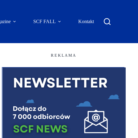
azine
SCF FALL
Kontakt
R E K L A M A