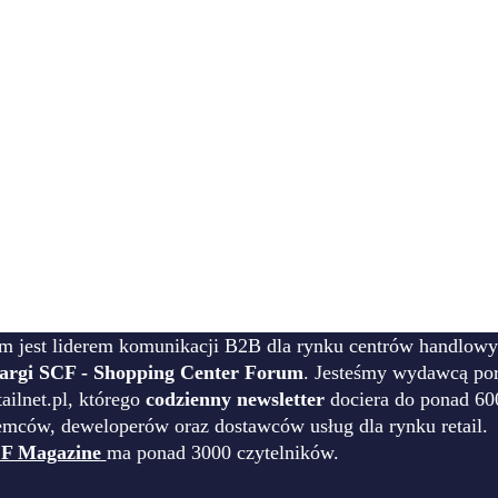
m jest liderem komunikacji B2B dla rynku centrów handlowy
targi SCF - Shopping Center Forum
. Jesteśmy wydawcą por
ilnet.pl, którego
codzienny newsletter
dociera do ponad 60
emców, deweloperów oraz dostawców usług dla rynku retail.
F Magazine
ma ponad 3000 czytelników.