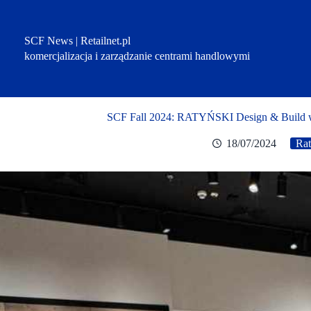
Przejdź
do
treści
SCF News | Retailnet.pl
komercjalizacja i zarządzanie centrami handlowymi
SCF Fall 2024: RATYŃSKI Design & Build w
18/07/2024
Rat