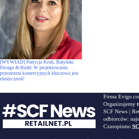
[WYWIAD] Patrycja Kruk, Ratyński
Design & Build: W projektowaniu
przestrzeni komercyjnych kluczowa jest
elastyczność
Firma Evigo.co
Organizujemy
SCF News | Reta
odbiorców: naj
Czasopismo
SC