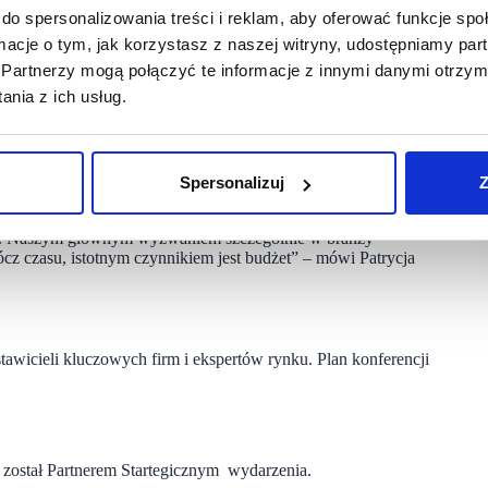
do spersonalizowania treści i reklam, aby oferować funkcje sp
sięgu ogólnopolskim specjalizująca się w obszarze aranżacji
ormacje o tym, jak korzystasz z naszej witryny, udostępniamy p
office, HoReCa oraz obiektów służby zdrowia, tj. klinik, aptek
Partnerzy mogą połączyć te informacje z innymi danymi otrzym
nia z ich usług.
race wykończeniowe oraz instalacyjne, dostarcza wyposażenie
jnym. Posiada kilkanaście lat doświadczenia, a na jej koncie
w obszarze prywatnej służby zdrowia, tj. klinik, aptek
 innych krajach Unii Europejskiej, głównie w Niemczech.
Spersonalizuj
Z
sukcesów jak i porażek popełnianych na początkach naszej
sce. Naszym głównym wyzwaniem szczególnie w branży
ócz czasu, istotnym czynnikiem jest budżet” – mówi Patrycja
awicieli kluczowych firm i ekspertów rynku. Plan konferencji
 został Partnerem Startegicznym wydarzenia.