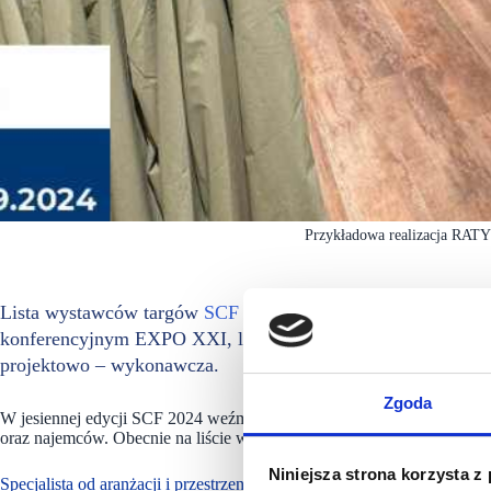
Przykładowa realizacja RAT
Lista wystawców targów
SCF 2024 Fall
, które odbędą się w
konferencyjnym EXPO XXI, liczy obecnie 43 firmy. Wśród 
projektowo – wykonawcza.
Zgoda
W jesiennej edycji SCF 2024 weźmie udział około 1400 przedstawicie
oraz najemców. Obecnie na liście wystawców jest 43 firm, a wśród
Niniejsza strona korzysta z
Specjalista od aranżacji i przestrzeni komercyjnych