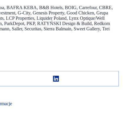
Apcoa, BAFRA KEBA, B&B Hotels, BOIG, Carrefour, CBRE,
vestment, G-City, Genesis Property, Good Chicken, Grupa
, LCP Properties, Liquider Poland, Lynx Optique/Well
Orlen, ParkDepot, PKP, RATYŃSKI Design & Build, Redkom
nn, Saller, Securitas, Sierra Balmain, Sweet Gallery, Trei
rmacje