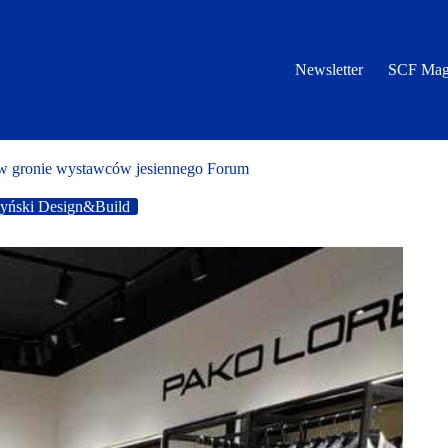
Newsletter
SCF Mag
 gronie wystawców jesiennego Forum
yński Design&Build