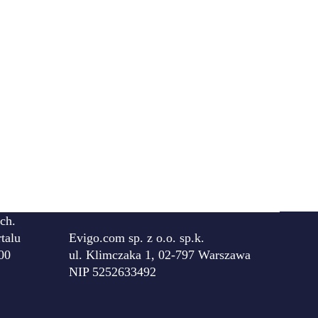
ch.
talu
Evigo.com sp. z o.o. sp.k.
00
ul. Klimczaka 1, 02-797 Warszawa
NIP 5252633492