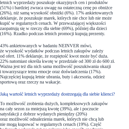
letnich wyprzedaży poszukuje okazyjnych cen i produktów
(51%) i bardziej zwraca uwagę na ostateczną cenę po obniżce
(26%), niż samą wysokość obniżki (6%). 17% ankietowanych
deklaruje, że poszukuje marek, których nie chce lub nie może
kupić w regularnych cenach. W przeważającej większości
zaopatrują się w rzeczy dla siebie (69%), później dla dzieci
(16%). Rzadko podczas letnich promocji kupują prezenty.
43% ankietowanych w badaniu NEINVER mówi,
że wysokość wydatków podczas letnich zakupów zależy
od ofert. 11% deklaruje, że rozpiętość kwot może być duża.
22% natomiast określa kwotę w przedziale od 300 zł do 600 zł.
Ważna jest też dla nich sama możliwość poszukiwania okazji
i towarzyszące temu emocje oraz doświadczenia (17%).
Najczęściej kupują letnie ubrania, buty i akcesoria, odzież
sportową oraz rzeczy na wakacje.
Jaką wartość letnich wyprzedaży dostrzegają dla siebie klienci?
To możliwość zrobienia dużych, kompleksowych zakupów
na cały sezon za mniejszą kwotę (39%), ale i poczucie
satysfakcji z dobrze wydanych pieniędzy (20%)
oraz możliwość odnalezienia marek, których nie chcą lub
nie mogą kupować w regularnych cenach (19%). Część