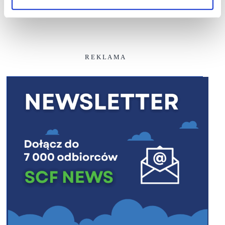
R E K L A M A