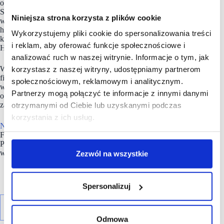
outlet w Hiszpanii i Polsce, posiada dwie marki własne: The
Style Outlets i FACTORY. Spółka NEINVER, założona
Niniejsza strona korzysta z plików cookie
w 1969 roku, zarządza 17 centrami outlet i 4 parkami
handlowymi, współpracując z ponad 800 markami w sześciu
Wykorzystujemy pliki cookie do spersonalizowania treści
krajach europejskich: Francji, Niemczech, Włoszech, Polsce,
i reklam, aby oferować funkcje społecznościowe i
Hiszpanii i Holandii.
analizować ruch w naszej witrynie. Informacje o tym, jak
W ramach zaangażowania w zrównoważony rozwój, strategia
korzystasz z naszej witryny, udostępniamy partnerom
firmy
Building Tomorrow
ma na celu wywarcie pozytywnego
społecznościowym, reklamowym i analitycznym.
wpływu na społeczeństwo i środowisko naturalne, zwiększenie
Partnerzy mogą połączyć te informacje z innymi danymi
odporności firmy na trudności rynkowe oraz podniesienie
zaangażowania pracowników.
otrzymanymi od Ciebie lub uzyskanymi podczas
korzystania z ich usług.
NEINVER
w Polsce zarządza siecią pięciu outletów
FACTORY: w Warszawie (Annopol i Ursus), Krakowie,
Poznaniu i Gliwicach oraz parkiem handlowym Futura
w Krakowie.
Zezwól na wszystkie
Spersonalizuj
Odmowa