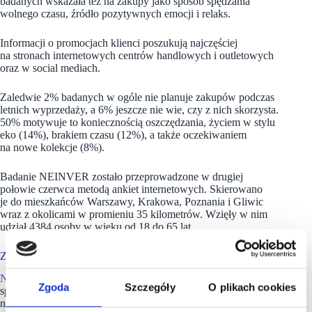
badanych wskazała też na zakupy jako sposób spędzania
wolnego czasu, źródło pozytywnych emocji i relaks.
Informacji o promocjach klienci poszukują najczęściej
na stronach internetowych centrów handlowych i outletowych
oraz w social mediach.
Zaledwie 2% badanych w ogóle nie planuje zakupów podczas
letnich wyprzedaży, a 6% jeszcze nie wie, czy z nich skorzysta.
50% motywuje to koniecznością oszczędzania, życiem w stylu
eko (14%), brakiem czasu (12%), a także oczekiwaniem
na nowe kolekcje (8%).
Badanie NEINVER zostało przeprowadzone w drugiej
połowie czerwca metodą ankiet internetowych. Skierowano
je do mieszkańców Warszawy, Krakowa, Poznania i Gliwic
wraz z okolicami w promieniu 35 kilometrów. Wzięły w nim
udział 4384 osoby w wieku od 18 do 65 lat.
Z 17 centrami outlet i 4 parkami handlowymi w portfolio
NEINVER
to hiszpańska, międzynarodowa firma
Zgoda
Szczegóły
O plikach cookies
specjalizująca się w budowie oraz inwestycjach na rynku
nieruchomości i zarządzaniu nimi. Czołowy operator centrów