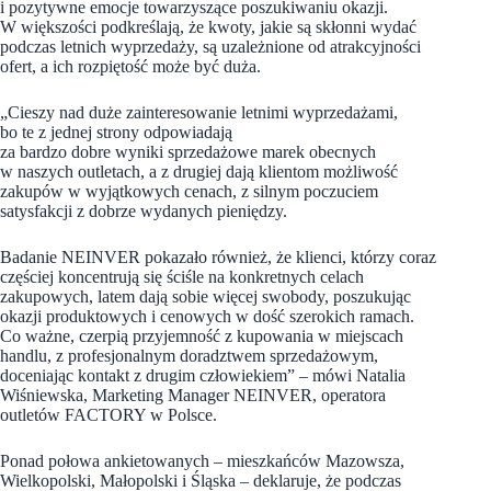
i pozytywne emocje towarzyszące poszukiwaniu okazji.
W większości podkreślają, że kwoty, jakie są skłonni wydać
podczas letnich wyprzedaży, są uzależnione od atrakcyjności
ofert, a ich rozpiętość może być duża.
„Cieszy nad duże zainteresowanie letnimi wyprzedażami,
bo te z jednej strony odpowiadają
za bardzo dobre wyniki sprzedażowe marek obecnych
w naszych outletach, a z drugiej dają klientom możliwość
zakupów w wyjątkowych cenach, z silnym poczuciem
satysfakcji z dobrze wydanych pieniędzy.
Badanie NEINVER pokazało również, że klienci, którzy coraz
częściej koncentrują się ściśle na konkretnych celach
zakupowych, latem dają sobie więcej swobody, poszukując
okazji produktowych i cenowych w dość szerokich ramach.
Co ważne, czerpią przyjemność z kupowania w miejscach
handlu, z profesjonalnym doradztwem sprzedażowym,
doceniając kontakt z drugim człowiekiem” – mówi Natalia
Wiśniewska, Marketing Manager NEINVER, operatora
outletów FACTORY w Polsce.
Ponad połowa ankietowanych – mieszkańców Mazowsza,
Wielkopolski, Małopolski i Śląska – deklaruje, że podczas