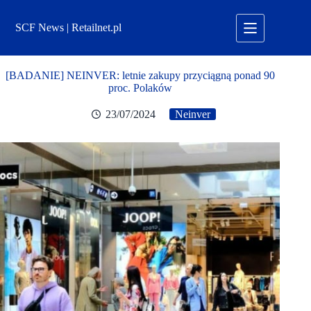
Przejdź
do
SCF News | Retailnet.pl
treści
[BADANIE] NEINVER: letnie zakupy przyciągną ponad 90
proc. Polaków
23/07/2024
Neinver