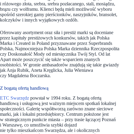
i różowego złota, srebra, srebra pozłacanego, stali, mosiądzu,
brązu czy wolframu. Klienci będą mieli możliwość wyboru
spośród szerokiej gamy pierścionków, naszyjników, bransolet,
kolczyków i innych wyjątkowych ozdób.
Oferowany asortyment oraz siła i prestiż marki są doceniane
przez kapituły prestiżowych konkursów, takich jak Polska
Marka i Created in Poland przyznawane przez Superbrands
Polska, Najmocniejsza Polska Marka dziennika Rzeczpospolita
czy Doskonałość Mody od miesięcznika Twój Styl. Od lat
Apart może poszczycić się także wsparciem znanych
osobistości. W gronie ambasadorów znajdują się takie gwiazdy
jak Anja Rubik, Aneta Kręglicka, Julia Wieniawa
czy Magdalena Boczarska.
Z bogatą ofertą handlową
ETC Swarzędz
powstał w 1994 roku. Z bogatą ofertą
handlową i usługową jest ważnym miejscem spotkań lokalnej
społeczności. Galerię współtworzą zarówno znane sieciowe
marki, jak i lokalni przedsiębiorcy. Centrum położone jest
w strategicznym punkcie miasta – przy trasie łączącej Poznań
i Warszawę, co umożliwia szybki dojazd
nie tylko mieszkańcom Swarzędza, ale i okolicznych