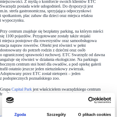
miejscowości. Z myślą o komforcie swoich klientów ETC
Swarzędz posiada wiele udogodnień. Do dyspozycji jest
m.in. strefa gastronomiczna, sprzyjająca odpoczynkowi
i spotkaniom, plac zabaw dla dzieci oraz miejsca relaksu
i wypoczynku.
Przy centrum znajduje się bezpłatny parking, na którym mieści
się 1100 pojazdów. Przygotowane zostały także stojaki
i miejsca postojowe dla rowerzystów oraz samoobsługowa
stacja napraw rowerów. Obiekt jest również w pełni
dostosowany do potrzeb rodzin z dziećmi oraz osób
o ograniczonej sprawności ruchowej. ETC Swarzędz od dawna
angażuje się również w działania ekologiczne. Na parkingu
bocznym centrum stoi hotel dla owadów, a pod opiekę galerii
trafił ostatnio jeszcze jeden nietuzinkowy zwierzak.
Adoptowany przez ETC został nietoperz – jeden
z podopiecznych poznańskiego zoo.
Grupa
Capital Park
jest właścicielem swarzędzkiego centrum
handlowego.
Zgoda
Szczegóły
O plikach cookies