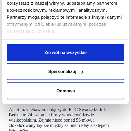
korzystasz z naszej witryny, udostępniamy partnerom
społecznościowym, reklamowym i analitycznym.
Partnerzy mogą połączyć te informacje z innymi danymi
otrzymanymi od Ciebie lub uzyskanymi podczas
korzystania z ich usług.
Zezwól na wszystkie
Spersonalizuj
30/07/2024
Capital Park
Apart
ETC Swarzędz
Odmowa
ETC Swarzędz z coraz atrakcyjniejszą ofertą
Apart już niebawem dołączy do ETC Swarzędz. Już
Będzie to 24. salon tej firmy w województwie
wielkopolskim. Zajmie nieco ponad 56 mkw. i
zlokalizowany będzie między salonem Play a sklepem
Mine Wine.