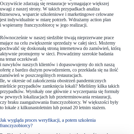
Oczywiście zdarzają się restauracje wymagające większej
uwagi z naszej strony. W takich przypadkach analiza
biznesowa, wsparcie szkoleniowe i marketingowe celowane
jest indywidualnie w miarę potrzeb. Wdrażamy action plan
i wspieramy franczyzobiorcę w jego realizacji.
Równocześnie w naszej siedzibie trwają nieprzerwane prace
mające na celu zwiększenie sprzedaży w całej sieci. Możemy
pochwalić się doskonałą stroną internetowa do zamówień, którą
aktywnie promujemy w sieci. Prowadzimy szerokie badania
na temat oczekiwań
i nawyków naszych klientów i dopasowujemy do nich naszą
ofertę z bardzo dużym powodzeniem, co przekłada się na ilość
zamówień w poszczególnych restauracjach.
Ile, w okresie od zakończenia obostrzeń pandemicznych
mieliście przypadków zamknięcia lokali? Mieliśmy kilka takich
przypadków. Wynikały one głównie z wyczerpania się formuły
w pewnych lokalizacjach lub przeterminowania restauracji,
czy braku zaangażowania franczyzobiorcy. W większości były
to lokale z kilkunastoletnim lub ponad 20 letnim stażem.
Jak wygląda proces weryfikacji, a potem szkolenia
franczyzobiorcy?