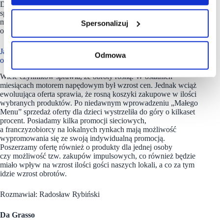
Do większych powierzchni w odpowiedniej lokalizacji
sprawdzić mogą się powiększone kąciki dla dzieci lub wręcz
mini sale zabaw, które przyciągają rodziny na dłuższe
Spersonalizuj
odwiedziny.
Jak wyglądają obroty Waszych restauracji? Mam na myśli
Odmowa
ogólny trend na przestrzeni ostatnich kilku lat.
Wiele czynników sprawia, że obroty rosną. W ostatnich
miesiącach motorem napędowym był wzrost cen. Jednak wciąż
ewoluująca oferta sprawia, że rosną koszyki zakupowe w ilości
wybranych produktów. Po niedawnym wprowadzeniu „Małego
Menu” sprzedaż oferty dla dzieci wystrzeliła do góry o kilkaset
procent. Posiadamy kilka promocji sieciowych,
a franczyzobiorcy na lokalnych rynkach mają możliwość
wypromowania się ze swoją indywidualną promocją.
Poszerzamy ofertę również o produkty dla jednej osoby
czy możliwość tzw. zakupów impulsowych, co również będzie
miało wpływ na wzrost ilości gości naszych lokali, a co za tym
idzie wzrost obrotów.
Rozmawiał: Radosław Rybiński
Da Grasso