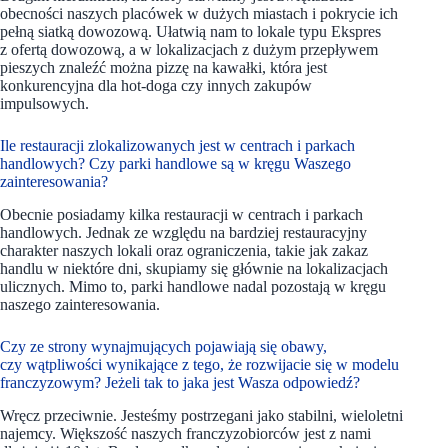
obecności naszych placówek w dużych miastach i pokrycie ich
pełną siatką dowozową. Ułatwią nam to lokale typu Ekspres
z ofertą dowozową, a w lokalizacjach z dużym przepływem
pieszych znaleźć można pizzę na kawałki, która jest
konkurencyjna dla hot-doga czy innych zakupów
impulsowych.
Ile restauracji zlokalizowanych jest w centrach i parkach
handlowych? Czy parki handlowe są w kręgu Waszego
zainteresowania?
Obecnie posiadamy kilka restauracji w centrach i parkach
handlowych. Jednak ze względu na bardziej restauracyjny
charakter naszych lokali oraz ograniczenia, takie jak zakaz
handlu w niektóre dni, skupiamy się głównie na lokalizacjach
ulicznych. Mimo to, parki handlowe nadal pozostają w kręgu
naszego zainteresowania.
Czy ze strony wynajmujących pojawiają się obawy,
czy wątpliwości wynikające z tego, że rozwijacie się w modelu
franczyzowym? Jeżeli tak to jaka jest Wasza odpowiedź?
Wręcz przeciwnie. Jesteśmy postrzegani jako stabilni, wieloletni
najemcy. Większość naszych franczyzobiorców jest z nami