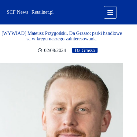
Przejdź
do
SCF News | Retailnet.pl
treści
[WYWIAD] Mateusz Przygoński, Da Grasso: parki handlowe
są w kręgu naszego zainteresowania
02/08/2024
Da Grasso