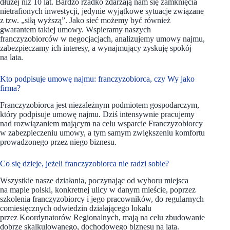
dłużej niż 10 lat. Bardzo rzadko zdarzają nam się zamknięcia
nietrafionych inwestycji, jedynie wyjątkowe sytuacje związane
z tzw. „siłą wyższą”. Jako sieć możemy być również
gwarantem takiej umowy. Wspieramy naszych
franczyzobiorców w negocjacjach, analizujemy umowy najmu,
zabezpieczamy ich interesy, a wynajmujący zyskuję spokój
na lata.
Kto podpisuje umowę najmu: franczyzobiorca, czy Wy jako
firma?
Franczyzobiorca jest niezależnym podmiotem gospodarczym,
który podpisuje umowę najmu. Dziś intensywnie pracujemy
nad rozwiązaniem mającym na celu wsparcie Franczyzobiorcy
w zabezpieczeniu umowy, a tym samym zwiększeniu komfortu
prowadzonego przez niego biznesu.
Co się dzieje, jeżeli franczyzobiorca nie radzi sobie?
Wszystkie nasze działania, poczynając od wyboru miejsca
na mapie polski, konkretnej ulicy w danym mieście, poprzez
szkolenia franczyzobiorcy i jego pracowników, do regularnych
comiesięcznych odwiedzin działającego lokalu
przez Koordynatorów Regionalnych, mają na celu zbudowanie
dobrze skalkulowanego, dochodowego biznesu na lata.