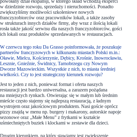
powołany dział ekspansji, w którego skład wchodzą eksperci
w dziedzinie rozwoju, sprzedaży i nieruchomości. Ponadto
zwiększyliśmy możliwości szkoleniowe nowych
franczyzobiorców oraz pracowników lokali, a także zasoby
w strukturach innych działów firmy, aby wraz z ilością lokali
rosła także jakość serwisu dla naszych franczyzobiorców, gości
ich lokali oraz produktów sprzedawanych w restauracjach.
W czerwcu tego roku Da Grasso poinformowała, że poszukuje
partnerów franczyzowych w kilkunastu miastach Polski m.in.:
Oławie, Mielcu, Kościerzynie, Dębicy, Krośnie, Inowrocławiu,
Lesznie, Gnieźnie, Świdnicy, Tarnobrzegu czy Nowym
Dworze Mazowieckim. Wszystkie z nich, to miasta średniej
wielkości. Czy to jest strategiczny kierunek rozwoju?
Jest to jeden z nich, ponieważ format i oferta naszych
restauracji jest bardzo uniwersalna, a zarazem pożądana
na mniejszych rynkach. Otwierając się w małym lub średnim
mieście często stajemy się najlepszą restauracją, z ładnym
wystrojem oraz jakościowym produktem. Nasi goście oprócz
pizzy znajdą w menu np. burgery i makarony, autorskie napoje
sezonowe oraz „Małe Menu” z frytkami w kształcie
uśmiechniętych buziek i klockami w zestawie dla dzieci.
Drugim kierunkiem, na który stawiamy jest zwiększenie