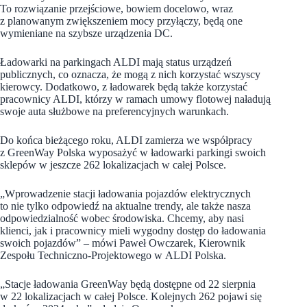
To rozwiązanie przejściowe, bowiem docelowo, wraz
z planowanym zwiększeniem mocy przyłączy, będą one
wymieniane na szybsze urządzenia DC.
Ładowarki na parkingach ALDI mają status urządzeń
publicznych, co oznacza, że mogą z nich korzystać wszyscy
kierowcy. Dodatkowo, z ładowarek będą także korzystać
pracownicy ALDI, którzy w ramach umowy flotowej naładują
swoje auta służbowe na preferencyjnych warunkach.
Do końca bieżącego roku, ALDI zamierza we współpracy
z GreenWay Polska wyposażyć w ładowarki parkingi swoich
sklepów w jeszcze 262 lokalizacjach w całej Polsce.
„Wprowadzenie stacji ładowania pojazdów elektrycznych
to nie tylko odpowiedź na aktualne trendy, ale także nasza
odpowiedzialność wobec środowiska. Chcemy, aby nasi
klienci, jak i pracownicy mieli wygodny dostęp do ładowania
swoich pojazdów”
–
mówi Paweł Owczarek, Kierownik
Zespołu Techniczno-Projektowego w ALDI Polska.
„Stacje ładowania GreenWay będą dostępne od 22 sierpnia
w 22 lokalizacjach w całej Polsce. Kolejnych 262 pojawi się