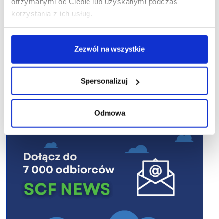
otrzymanymi od Ciebie lub uzyskanymi podczas
korzystania z ich usług.
Zezwól na wszystkie
R E K L A M A
Spersonalizuj
Odmowa