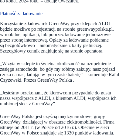
do końca 2024 roku”
–
dodaje Owczarek.
Płatność za ładowanie
Korzystanie z ładowarek GreenWay przy sklepach ALDI
będzie możliwe po rejestracji na stronie greenwaypolska.pl,
w mobilnej aplikacji, lub poprzez ładowanie jednorazowe
przez stronę internetową. Opłaty za ładowanie pobierane
są bezgotówkowo – automatycznie z karty płatniczej.
Szczegółowy cennik znajduje się na stronie operatora.
„Wizyta w sklepie to świetna okoliczność na uzupełnienie
zasięgu samochodu, bo gdy my robimy zakupy, nasz pojazd
czeka na nas, ładując w tym czasie baterię”
–
komentuje Rafał
Czyżewski, Prezes GreenWay Polska
.
„Jesteśmy przekonani, że kierowcom przypadnie do gustu
nasza współpraca z ALDI, a klientom ALDI, współpraca ich
ulubionej sieci z GreenWay”.
GreenWay Polska jest częścią międzynarodowej grupy
GreenWay, działającej w obszarze elektromobilności. Firma
istnieje od 2011 r. (w Polsce od 2016 r.). Obecnie w sieci
GreenWay w Polsce znajduje się 1330 punktów ładowania.