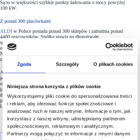
Są to w większości szybkie punkty ładowania o mocy powyżej
100 kW.
Z ponad 300 placówkami
ALDI
w Polsce posiada ponad 300 sklepów i zatrudnia ponad
4400 pracowników. Spółka stawia na długotrwałe,
sprawiedliwe i niezawodne relacje handlowe z dostawcami
oraz spełnianie wymogów firmy odpowiedzialnej społecznie.
Nowe hasło marki brzmi „Raz ALDI, zawsze COŚ
z ALDI”, bo po ulubione produkty chętnie się wraca.
Zgoda
Szczegóły
O plikach cookies
ALDI Polska jest częścią Grupy Przedsiębiorstw ALDI Nord –
jednego z wiodących międzynarodowych detalistów. Spółka
oferuje klientom w dziewięciu krajach europejskich wysokiej
Niniejsza strona korzysta z plików cookie
jakości produkty w najniższej możliwej cenie. Kluczem
do sukcesu Grupy
ALDI
Nord jest zespół ponad 86 000
Wykorzystujemy pliki cookie do spersonalizowania treści
pracowników zatrudnionych w Belgii, Francji, Niemczech,
i reklam, aby oferować funkcje społecznościowe i
Luksemburgu, Niderlandach, Polsce, Portugalii i Hiszpanii.
analizować ruch w naszej witrynie. Informacje o tym, jak
korzystasz z naszej witryny, udostępniamy partnerom
społecznościowym, reklamowym i analitycznym.
Partnerzy mogą połączyć te informacje z innymi danymi