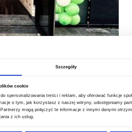
Szczegóły
ion. Piętnasty sklep hiszpańskiej marki akcesoriów
e zero.
 plików cookie
do spersonalizowania treści i reklam, aby oferować funkcje sp
rnych w 6 krajach Europy i Ameryki Południowej. Jak
ormacje o tym, jak korzystasz z naszej witryny, udostępniamy p
zny krok w globalnej ekspansji firmy.
Partnerzy mogą połączyć te informacje z innymi danymi otrzym
nia z ich usług.
 chronią sprzęt, ale także dają możliwość pokazania swojego
 obejmującymi popularne marki takie jak iPhone, Samsung,
cjonowane wzory, w tym celu firma nawiązała współpracę