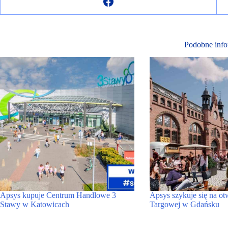
Podobne info
Apsys kupuje Centrum Handlowe 3
Apsys szykuje się na ot
Stawy w Katowicach
Targowej w Gdańsku