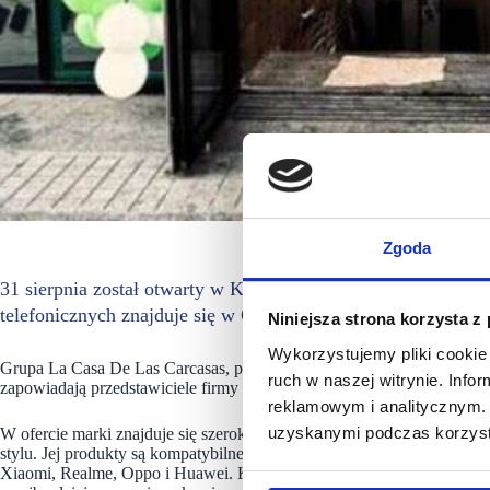
Zgoda
31 sierpnia został otwarty w Katowicach kolejny salon Kamal
telefonicznych znajduje się w Galerii Katowickiej na poziomi
Niniejsza strona korzysta z
Wykorzystujemy pliki cookie 
Grupa La Casa De Las Carcasas, posiada ponad 650 sklepów stacjona
ruch w naszej witrynie. Inf
zapowiadają przedstawiciele firmy wejście na rynek polski to strategic
reklamowym i analitycznym. 
uzyskanymi podczas korzysta
W ofercie marki znajduje się szeroka gama akcesoriów, które nie tylko
stylu. Jej produkty są kompatybilne z ponad 600 modelami telefonów,
Xiaomi, Realme, Oppo i Huawei. Kamalion to również oficjalne licen