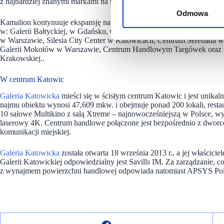
z najbardziej znanymi markami na świecie, takimi jak Disney, Marvel 
Odmowa
Kamalion kontynuuje ekspansję na rynku polskim, tym razem otworzyła
w: Galerii Bałtyckiej, w Gdańsku, Galerii Kaskada w Szczecinie, A
w Warszawie, Silesia City Center w Katowicach, Centrum Serenada w
Galerii Mokotów w Warszawie, Centrum Handlowym Targówek oraz
Krakowskiej..
W centrum Katowic
Galeria Katowicka
mieści się w ścisłym centrum Katowic i jest uni
najmu obiektu wynosi 47,609 mkw. i obejmuje ponad 200 lokali, resta
10 salowe Multikino z salą Xtreme – najnowocześniejszą w Polsce, 
laserowy 4K. Centrum handlowe połączone jest bezpośrednio z dwo
komunikacji miejskiej.
Galeria Katowicka
została otwarta 18 września 2013 r., a jej właścici
Galerii Katowickiej odpowiedzialny jest Savills IM. Za zarządzanie, 
z wynajmem powierzchni handlowej odpowiada natomiast APSYS Pol