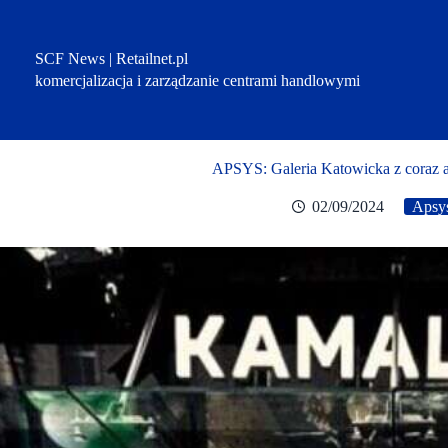
Przejdź
do
treści
SCF News | Retailnet.pl
komercjalizacja i zarządzanie centrami handlowymi
APSYS: Galeria Katowicka z coraz a
02/09/2024
Apsy