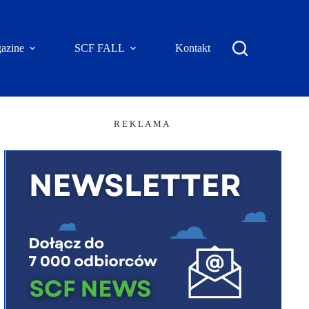
azine
SCF FALL
Kontakt
R E K L A M A