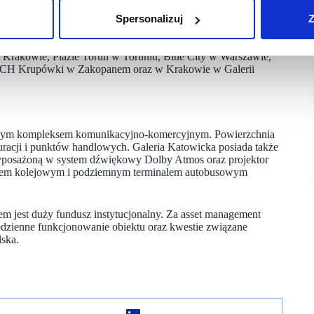
czy Barbie.
Spersonalizuj
Z
 salon w Galerii Katowickiej. Pozostałe sklepy mieszczą się
trium Promenada w Warszawie, dwa w Złotych Tarasach
 Krakowie, Plazie Toruń w Toruniu, Blue City w Warszawie,
 CH Krupówki w Zakopanem oraz w Krakowie w Galerii
kalnym kompleksem komunikacyjno-komercyjnym. Powierzchnia
uracji i punktów handlowych. Galeria Katowicka posiada także
wyposażoną w system dźwiękowy Dolby Atmos oraz projektor
rcem kolejowym i podziemnym terminalem autobusowym
elem jest duży fundusz instytucjonalny. Za asset management
codzienne funkcjonowanie obiektu oraz kwestie związane
ska.