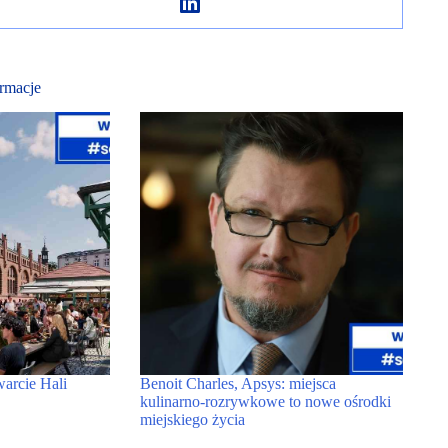
rmacje
warcie Hali
Benoit Charles, Apsys: miejsca
kulinarno-rozrywkowe to nowe ośrodki
miejskiego życia