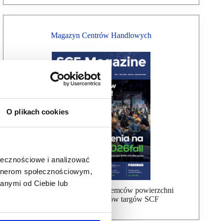
Magazyn Centrów Handlowych
O plikach cookies
ołecznościowe i analizować
artnerom społecznościowym,
anymi od Ciebie lub
Bezpłatna wysyłka dla najemców powierzchni
handlowej, uczestników targów SCF