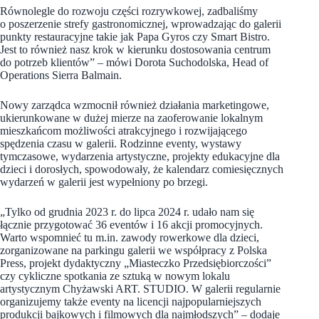
Równolegle do rozwoju części rozrywkowej, zadbaliśmy
o poszerzenie strefy gastronomicznej, wprowadzając do galerii
punkty restauracyjne takie jak Papa Gyros czy Smart Bistro.
Jest to również nasz krok w kierunku dostosowania centrum
do potrzeb klientów” – mówi Dorota Suchodolska, Head of
Operations Sierra Balmain.
Nowy zarządca wzmocnił również działania marketingowe,
ukierunkowane w dużej mierze na zaoferowanie lokalnym
mieszkańcom możliwości atrakcyjnego i rozwijającego
spędzenia czasu w galerii. Rodzinne eventy, wystawy
tymczasowe, wydarzenia artystyczne, projekty edukacyjne dla
dzieci i dorosłych, spowodowały, że kalendarz comiesięcznych
wydarzeń w galerii jest wypełniony po brzegi.
„Tylko od grudnia 2023 r. do lipca 2024 r. udało nam się
łącznie przygotować 36 eventów i 16
akcji promocyjnych.
Warto wspomnieć tu m.in. zawody rowerkowe dla dzieci,
zorganizowane na parkingu galerii we współpracy z Polska
Press, projekt dydaktyczny „Miasteczko Przedsiębiorczości”
czy cykliczne spotkania ze sztuką w nowym lokalu
artystycznym Chyżawski ART. STUDIO. W galerii regularnie
organizujemy także eventy na licencji najpopularniejszych
produkcji bajkowych i filmowych dla najmłodszych”
– dodaje