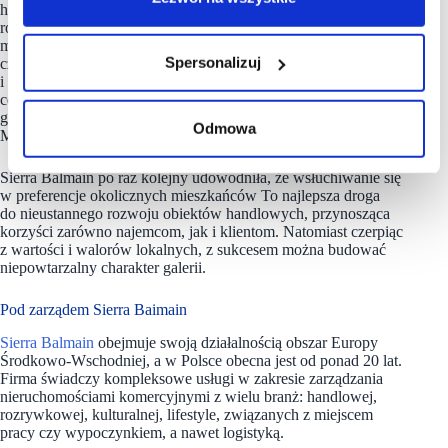
handlowej CH Osowa, a jednocześnie stworzenie pakietu
różnorodnych rozrywek, które przy okazji zakupów pozwolą
mieszkańcom Gdańska i całego Trójmiasta spędzić przyjemnie
Spersonalizuj
czas. Udało nam się tchnąć w galerię nowe życie, a wyniki
i liczby potwierdzają, że obrany przez nas kierunek rozwoju
centrum jest bardzo słuszny i z pewnością będziemy
go kontynuować”
–
podsumowuje Olga Łoś, Senior Asset
Odmowa
Manager, Sierra Balmain.
Sierra Balmain po raz kolejny udowodniła, że wsłuchiwanie się
w preferencje okolicznych mieszkańców To najlepsza droga
do nieustannego rozwoju obiektów handlowych, przynosząca
korzyści zarówno najemcom, jak i klientom. Natomiast czerpiąc
z wartości i walorów lokalnych, z sukcesem można budować
niepowtarzalny charakter galerii.
Pod zarządem Sierra Baimain
Sierra Balmain
obejmuje swoją działalnością obszar Europy
Środkowo-Wschodniej, a w Polsce obecna jest od ponad 20 lat.
Firma świadczy kompleksowe usługi w zakresie zarządzania
nieruchomościami komercyjnymi z wielu branż: handlowej,
rozrywkowej, kulturalnej, lifestyle, związanych z miejscem
pracy czy wypoczynkiem, a nawet logistyką.