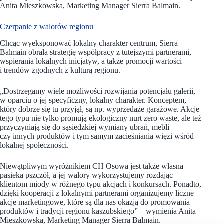
Anita Mieszkowska, Marketing Manager Sierra Balmain.
Czerpanie z walorów regionu
Chcąc wyeksponować lokalny charakter centrum, Sierra
Balmain obrała strategię współpracy z tutejszymi partnerami,
wspierania lokalnych inicjatyw, a także promocji wartości
i trendów zgodnych z kulturą regionu.
„Dostrzegamy wiele możliwości rozwijania potencjału galerii,
w oparciu o jej specyficzny, lokalny charakter. Konceptem,
który dobrze się tu przyjął, są np. wyprzedaże garażowe. Akcje
tego typu nie tylko promują ekologiczny nurt zero waste, ale też
przyczyniają się do sąsiedzkiej wymiany ubrań, mebli
czy innych produktów i tym samym zacieśniania więzi wśród
lokalnej społeczności.
Niewątpliwym wyróżnikiem CH Osowa jest także własna
pasieka pszczół, a jej walory wykorzystujemy rozdając
klientom miody w różnego typu akcjach i konkursach. Ponadto,
dzięki kooperacji z lokalnymi partnerami organizujemy liczne
akcje marketingowe, które są dla nas okazją do promowania
produktów i tradycji regionu kaszubskiego”
–
wymienia Anita
Mieszkowska, Marketing Manager Sierra Balmain.