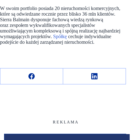
W swoim portfolio posiada 20 nieruchomości komercyjnych,
które są odwiedzane rocznie przez blisko 36 mln klientów.
Sierra Balmain dysponuje fachową wiedzą rynkową
oraz zespołem wykwalifikowanych specjalistów
umożliwiającym kompleksową i spójną realizację najbardziej
wymagających projektów.
Spółkę
cechuje indywidualne
podejście do każdej zarządzanej nieruchomości.
R E K L A M A