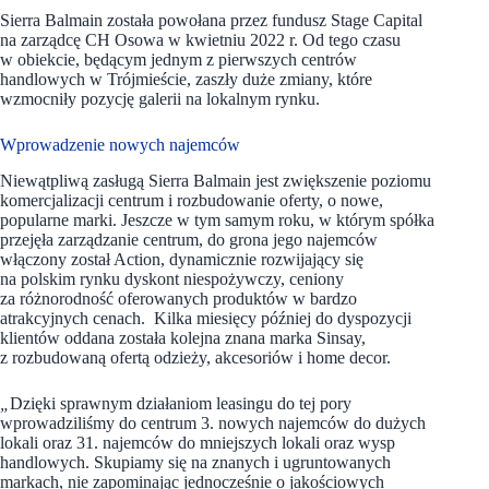
Sierra Balmain została powołana przez fundusz Stage Capital
na zarządcę CH Osowa w kwietniu 2022 r. Od tego czasu
w obiekcie, będącym jednym z pierwszych centrów
handlowych w Trójmieście, zaszły duże zmiany, które
wzmocniły pozycję galerii na lokalnym rynku.
Wprowadzenie nowych najemców
Niewątpliwą zasługą Sierra Balmain jest zwiększenie poziomu
komercjalizacji centrum i rozbudowanie oferty, o nowe,
popularne marki. Jeszcze w tym samym roku, w którym spółka
przejęła zarządzanie centrum, do grona jego najemców
włączony został Action, dynamicznie rozwijający się
na polskim rynku dyskont niespożywczy, ceniony
za różnorodność oferowanych produktów w bardzo
atrakcyjnych cenach. Kilka miesięcy później do dyspozycji
klientów oddana została kolejna znana marka Sinsay,
z rozbudowaną ofertą odzieży, akcesoriów i home decor.
„
Dzięki sprawnym działaniom leasingu do tej pory
wprowadziliśmy do centrum 3. nowych najemców do dużych
lokali oraz 31. najemców do mniejszych lokali oraz wysp
handlowych. Skupiamy się na znanych i ugruntowanych
markach, nie zapominając jednocześnie o jakościowych