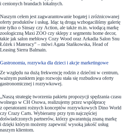
i cenionych brandach lokalnych.
Naszym celem jest zagwarantowanie bogatej i zróżnicowanej
oferty produktów i usług. Idąc tą drogą wzbogaciliśmy galerię
nie tylko o Sinsay czy Action, ale także m.in. wiodącą markę
zoologiczną Maxi ZOO czy sklepy z segmentu home decor,
takie jak salon meblowy Cozy Wood oraz Arkadia Salon Snu
Łóżek i Materacy” – mówi Agata Stańkowska, Head of
Leasing Sierra Balmain.
Gastronomia, rozrywka dla dzieci i akcje marketingowe
Ze względu na dużą frekwencję rodzin z dziećmi w centrum,
ważnym punktem jego rozwoju stała się rozbudowa oferty
gastronomicznej i rozrywkowej.
„Naszą strategię tworzenia pakietu propozycji spędzania czasu
wolnego w CH Osowa, realizujemy przez współpracę
z operatorami rożnych konceptów rozrywkowych Dino World
czy Crazy Carts. Wybieramy przy tym najczęściej
doświadczonych partnerów, którzy gwarantują znaną markę
i dzięki którym możemy zapewnić wysoką jakość usług
naszym klientom.