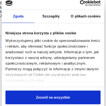
Białej Podlaskiej i Piotrkowie Trybunalskim oraz jeden
kompaktowy sklep w formule Smart w Grójcu), zwiększając
łączną liczbę sklepów w Polsce do 106 na dzień 31 lipca
2024 r.
Zgoda
Szczegóły
O plikach cookies
Niniejsza strona korzysta z plików cookie
Wykorzystujemy pliki cookie do spersonalizowania treści
i reklam, aby oferować funkcje społecznościowe i
analizować ruch w naszej witrynie. Informacje o tym, jak
korzystasz z naszej witryny, udostępniamy partnerom
społecznościowym, reklamowym i analitycznym.
Partnerzy mogą połączyć te informacje z innymi danymi
otrzymanymi od Ciebie lub uzyskanymi podczas
R E K L A M A
korzystania z ich usług.
Zezwól na wszystkie