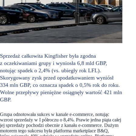
Sprzedaż całkowita Kingfisher była zgodna
z oczekiwaniami grupy i wyniosła 6,8 mld GBP,
notując spadek o 2,4% (vs. ubiegły rok LFL).
Skorygowany zysk przed opodatkowaniem wyniósł
334 mln GBP, co oznacza spadek o 0,5% rok do roku.
Wolne przepływy pieniężne osiągnęły wartość 421 mln
GBP.
Grupa odnotowała sukces w kanale e-commerce, notując
wzrost sprzedaży w I półroczu o 8,4%. Prawie jedna piąta całej
jej sprzedaży pochodzi obecnie z kanału e-commerce. Dużym
motorem tego sukcesu była platforma marketplace B&Q,