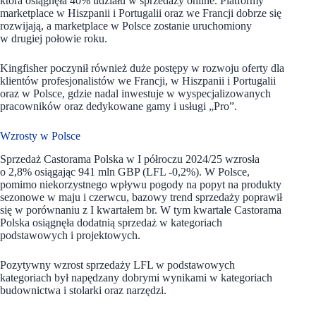
która osiągnęła 40% udziału w sprzedaży online. Platformy
marketplace w Hiszpanii i Portugalii oraz we Francji dobrze się
rozwijają, a marketplace w Polsce zostanie uruchomiony
w drugiej połowie roku.
Kingfisher poczynił również duże postępy w rozwoju oferty dla
klientów profesjonalistów we Francji, w Hiszpanii i Portugalii
oraz w Polsce, gdzie nadal inwestuje w wyspecjalizowanych
pracowników oraz dedykowane gamy i usługi „Pro”.
Wzrosty w Polsce
Sprzedaż Castorama Polska w I półroczu 2024/25 wzrosła
o 2,8% osiągając 941 mln GBP (LFL -0,2%). W Polsce,
pomimo niekorzystnego wpływu pogody na popyt na produkty
sezonowe w maju i czerwcu, bazowy trend sprzedaży poprawił
się w porównaniu z I kwartałem br. W tym kwartale Castorama
Polska osiągnęła dodatnią sprzedaż w kategoriach
podstawowych i projektowych.
Pozytywny wzrost sprzedaży LFL w podstawowych
kategoriach był napędzany dobrymi wynikami w kategoriach
budownictwa i stolarki oraz narzędzi.