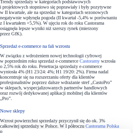
Trendy sprzedaży w kategoriach podstawowych
i projektowych stopniowo się poprawiały i były pozytywne
w II kwartale, ale na sprzedaż w kategoriach sezonowych
negatywnie wpłynęła pogoda (II kwartał -5,4% w porównaniu
z I kwartałem +5,5%). W ujęciu rok do roku Castorama
osiągnęła lepsze wyniki niż szerszy rynek (mierzony
przez GfK).
Sprzedaż e-commerce na fali wzrostu
W związku z wdrożeniem nowej technologii cyfrowej
w poprzednim roku sprzedaż e-commerce
Castoramy
wzrosła
o 2,5% rok do roku. Penetracja sprzedaży e-commerce
wyniosła 4% (H1 23/24: 4%; H1 19/20: 2%). Firma nadal
koncentruje się na rozszerzaniu oferty dla klientów
profesjonalistów poprzez dalsze wdrażanie stref „CastoPro”
w sklepach, wyspecjalizowanych partnerów handlowych
oraz rozwój dedykowanej aplikacji mobilnej dla klientów
„Pro”.
Nowe sklepy
Wzrost powierzchni sprzedaży przyczynił się do ok. 3%
całkowitej sprzedaży w Polsce. W I półroczu
Castorama Polska
otworzyła cztery sklepy (trzy wielkopowierzchniowe w Pile,