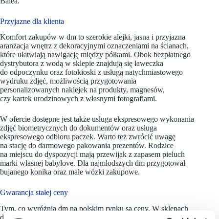
Balea.
Przyjazne dla klienta
Komfort zakupów w dm
to szerokie alejki, jasna i przyjazna
aranżacja wnętrz z dekoracyjnymi oznaczeniami na ścianach,
które ułatwiają nawigację między półkami. Obok bezpłatnego
dystrybutora z wodą w sklepie znajdują się ławeczka
do odpoczynku oraz fotokioski z usługą natychmiastowego
wydruku zdjęć, możliwością przygotowania
personalizowanych naklejek na produkty, magnesów,
czy kartek urodzinowych z własnymi fotografiami.
W ofercie dostępne jest także usługa ekspresowego wykonania
zdjęć biometrycznych do dokumentów oraz usługa
ekspresowego odbioru paczek. Warto też zwrócić uwagę
na stację do darmowego pakowania prezentów. Rodzice
na miejscu do dyspozycji mają przewijak z zapasem pieluch
marki własnej babylove. Dla najmłodszych dm przygotował
bujanego konika oraz małe wózki zakupowe.
Gwarancja stałej ceny
Tym, co wyróżnia dm na polskim rynku są ceny. W sklepach
dm klienci kupują sprytniej niż w promocji i zawsze korzystnie.