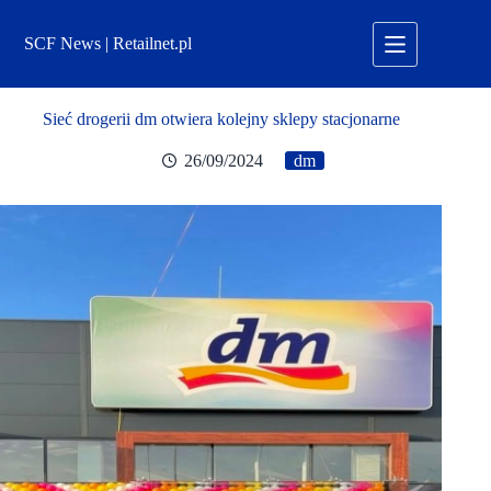
Przejdź
do
SCF News | Retailnet.pl
treści
Sieć drogerii dm otwiera kolejny sklepy stacjonarne
26/09/2024
dm