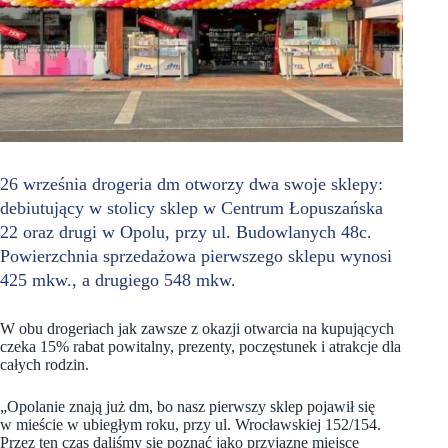
26 września drogeria dm otworzy dwa swoje sklepy:
debiutujący w stolicy sklep w Centrum Łopuszańska
22 oraz drugi w Opolu, przy ul. Budowlanych 48c.
Powierzchnia sprzedażowa pierwszego sklepu wynosi
425 mkw., a drugiego 548 mkw.
W obu drogeriach jak zawsze z okazji otwarcia na kupujących
czeka 15% rabat powitalny, prezenty, poczęstunek i atrakcje dla
całych rodzin.
„Opolanie znają już dm, bo nasz pierwszy sklep pojawił się
w mieście w ubiegłym roku, przy ul. Wrocławskiej 152/154.
Przez ten czas daliśmy się poznać jako przyjazne miejsce