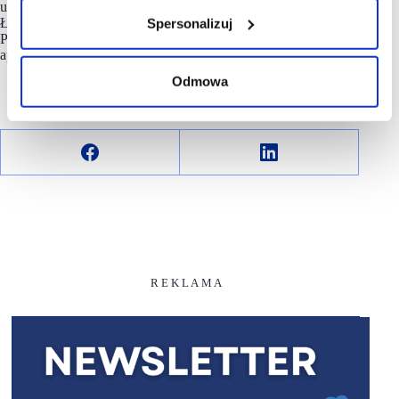
ul. Budowlanych 48C wynosi 548 mkw. a w Centrum
Łopuszańska 22 w Warszawie 425 mkw. Mieszkańcy całej
Spersonalizuj
Polski mogą kupować w sklepie online oraz za pomocą
aplikacji dm.
Odmowa
R E K L A M A