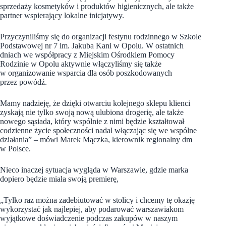
sprzedaży kosmetyków i produktów higienicznych, ale także
partner wspierający lokalne inicjatywy.
Przyczyniliśmy się do organizacji festynu rodzinnego w Szkole
Podstawowej nr 7 im. Jakuba Kani w Opolu. W ostatnich
dniach we współpracy z Miejskim Ośrodkiem Pomocy
Rodzinie w Opolu aktywnie włączyliśmy się także
w organizowanie wsparcia dla osób poszkodowanych
przez powódź.
Mamy nadzieję, że dzięki otwarciu kolejnego sklepu klienci
zyskają nie tylko swoją nową ulubiona drogerię, ale także
nowego sąsiada, który wspólnie z nimi będzie kształtował
codzienne życie społeczności nadal włączając się we wspólne
działania”
– mówi Marek Mączka, kierownik regionalny dm
w Polsce.
Nieco inaczej sytuacja wygląda w Warszawie, gdzie marka
dopiero będzie miała swoją premierę,
„Tylko raz można zadebiutować w stolicy i chcemy tę okazję
wykorzystać jak najlepiej, aby podarować warszawiakom
wyjątkowe doświadczenie podczas zakupów w naszym