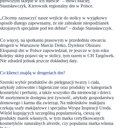
pierwszym sklepie w ich mieście”
– mówi Maciej
Stanisławczyk, Kierownik regionalny dm w Polsce.
„Chcemy zaznaczyć nasze wejście do stolicy w wyjątkowy
sposób dlatego zapewniamy, że nie zabraknie niespodzianek
skrojonych specjalnie pod ten debiut” – dodaje Stanisławczyk.
Co więcej, na spotkaniu prasowym w przededniu otwarcia
drogerii w Warszawie Marcin Detko, Dyrektor Obszaru
Ekspansji dm w Polsce zapowiedział, że jeszcze w tym roku
kolejny sklep pojawi się w stolicy, tym razem w CH Targówek.
Nie zdradził jednak jeszcze dokładnej daty.
Co klienci znajdą w drogeriach dm?
Szeroki wybór produktów do pielęgnacji twarzy i ciała,
artykuły zdrowotne i higieniczne oraz produkty w kategoriach
kosmetyki i perfumy, a także wszystko dla niemowląt i dzieci.
W asortymencie dostępna jest żywność, artykuły gospodarstwa
domowego i karma dla zwierząt. Na miłośników makijażu
czekają szafy makijażowe i specjalna Wyspa Inspiracji Uroda.
Wśród kupujących szczególną popularnością, cieszą się
produkty marek własnych, w tym marka certyfikowanych
kosmetyków naturalnych alverde, czy popularna marka własna