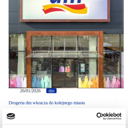
26/01/2026
dm
Drogeria dm wkracza do kolejnego miasta
29 stycznia drogeria dm otworzy swój pierwszy sklep
w Pile. Nowy punkt, zlokalizowany jest w Galerii
Kasztanowej. Będzie to 11. drogeria dm w
województwie wielkopolskim i 74. w Polsce.