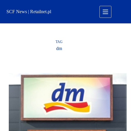
Przejdź
do
SCF News | Retailnet.pl
treści
TAG
dm