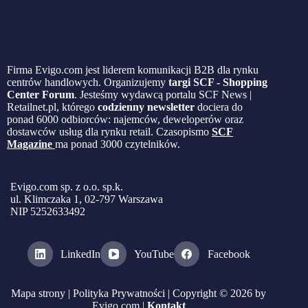
Firma Evigo.com jest liderem komunikacji B2B dla rynku
centrów handlowych. Organizujemy
targi SCF - Shopping
Center Forum
. Jesteśmy wydawcą portalu SCF News |
Retailnet.pl, którego
codzienny newsletter
dociera do
ponad 6000 odbiorców: najemców, deweloperów oraz
dostawców usług dla rynku retail. Czasopismo
SCF
Magazine
ma ponad 3000 czytelników.
Evigo.com sp. z o.o. sp.k.
ul. Klimczaka 1, 02-797 Warszawa
NIP 5252633492
LinkedIn
YouTube
Facebook
Mapa strony
|
Polityka Prywatności
| Copyright © 2026 by
Evigo.com |
Kontakt