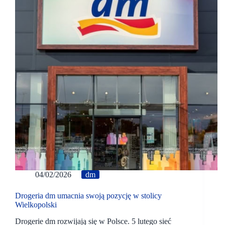
04/02/2026
dm
Drogeria dm umacnia swoją pozycję w stolicy
Wielkopolski
Drogerie dm rozwijają się w Polsce. 5 lutego sieć