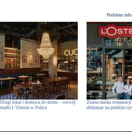
Podobne info
Drugi lokal i dostawa do domu – rozwój
Znana marka restauracji
marki L’Osteria w Polsce
debiutuje na polskim ry