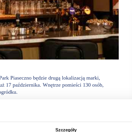
Park Piaseczno będzie drugą lokalizacją marki,
uż 17 października. Wnętrze pomieści 130 osób,
ogródku.
kontynuuje rozwój na polskim rynku, zapraszając gości
W ciągu roku warszawski lokal zdobył uznanie mieszkańców
łynnymi, ponadprzeciętnie dużymi pizzami o średnicy 45 cm,
Szczegóły