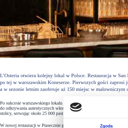
L’Osteria otwiera kolejny lokal w Polsce. Restauracja w San 
po tej w warszawskim Koneserze. Pierwszych gości zaprosi j
a w sezonie letnim zaoferuje aż 150 miejsc w malowniczym 
Po sukcesie warszawskiego lokalu w Centrum Praskim Koneser, marka 
do odkrywania autentycznych włoskich smaków w nowej lokalizacji. 
stolicy, serwując około 25 000 past i 35 000 pizz.
W nowej restauracji w Piasecznie goście będą mogli delektować się s
Zgoda