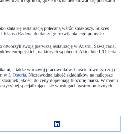
 malowniczym ogródku, gdzie można delektować się posiłkami
ko stała się restauracją polecaną wśród smakoszy. Sukces
a i Klausa Radera, do dalszego rozwijania tego pomysłu.
o otworzyli swoją pierwszą restaurację w Austrii. Szwajcaria,
ynków europejskich, na których są obecni.
Aktualnie L’Osteria
ikami, a także w rozwój pracowników. Goście również czują
tem w
L’Osteria
. Niezawodna jakość składników na najlepsze
 stosunek jakości do ceny dopełniają filozofię marki. W marcu
estycyjnej specjalizującej się w usługach gastronomicznych