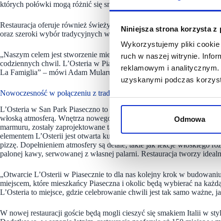
których połówki mogą różnić się smakami.
Restauracja oferuje również świeży makaron z własnej manufaktury,
Niniejsza strona korzysta z
oraz szeroki wybór tradycyjnych włoskich antipasti i deserów.
Wykorzystujemy pliki cookie 
„Naszym celem jest stworzenie miejsca, które będzie nie tylko restaur
ruch w naszej witrynie. Inf
codziennych chwil. L’Osteria w Piasecznie ma być oazą włoskiego stylu
reklamowym i analitycznym. 
La Famiglia” – mówi Adam Mularuk, franczyzobiorca L’Osteria na Po
uzyskanymi podczas korzysta
Nowoczesność w połączeniu z tradycją
L’Osteria w San Park Piaseczno to nie tylko miejsce na lunch czy kolac
włoską atmosferą. Wnętrza nowego lokalu w Piasecznie, z ciepłymi ba
Odmowa
marmuru, zostały zaprojektowane tak, by każdy czuł się tu jak we włosk
elementem L’Osterii jest otwarta kuchnia, w której goście mogą na wł
pizzę. Dopełnieniem atmosfery są detale, takie jak lekcje włoskiego 
palonej kawy, serwowanej z własnej palarni. Restauracja tworzy idealne
„Otwarcie L’Osterii w Piasecznie to dla nas kolejny krok w budowaniu 
miejscem, które mieszkańcy Piaseczna i okolic będą wybierać na każdą
L’Osteria to miejsce, gdzie celebrowanie chwili jest tak samo ważn
W nowej restauracji goście będą mogli cieszyć się smakiem Italii w s