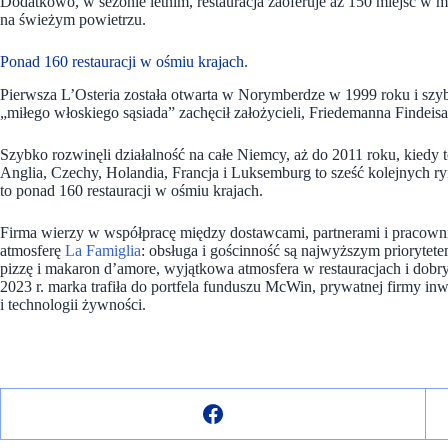
Dodatkowo, w sezonie letnim, restauracja zaoferuje aż 150 miejsc w
na świeżym powietrzu.
Ponad 160 restauracji w ośmiu krajach.
Pierwsza L’Osteria została otwarta w Norymberdze w 1999 roku i szyb
„miłego włoskiego sąsiada” zachęcił założycieli, Friedemanna Findeis
Szybko rozwinęli działalność na całe Niemcy, aż do 2011 roku, kiedy t
Anglia, Czechy, Holandia, Francja i Luksemburg to sześć kolejnych r
to ponad 160 restauracji w ośmiu krajach.
Firma wierzy w współpracę między dostawcami, partnerami i pracown
atmosferę
La Famiglia
: obsługa i gościnność są najwyższym prioryte
pizzę i makaron d’amore, wyjątkowa atmosfera w restauracjach i dobry
2023 r. marka trafiła do portfela funduszu McWin, prywatnej firmy inw
i technologii żywności.