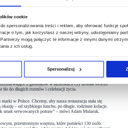
 przygotowywany na bazie mąki importowanej z Włoch,
 plików cookie
do spersonalizowania treści i reklam, aby oferować funkcje sp
acją, ale również przestrzenią spotkań i wspólnego celebrowania
ormacje o tym, jak korzystasz z naszej witryny, udostępniamy p
 życia, gdzie każdy gość poczuje się częścią naszej
Partnerzy mogą połączyć te informacje z innymi danymi otrzym
lskę.
nia z ich usług.
ję, ale przestrzeń, która łączy nowoczesny design z przytulną,
rwami, drewnianymi akcentami i detalami z naturalnego
Spersonalizuj
Z
iej trattorii – przytulnie i stylowo. Charakterystycznym
asne oczy zobaczyć, jak pizzaiolos z pasją przygotowują każdą
rozbrzmiewające z głośników w łazienkach czy aromat świeżo
 tło do długich rozmów i celebracji życia.
marki w Polsce. Chcemy, aby nasza restauracja stała się
 okazję – od szybkiego lunchu, po długie, rodzinne kolacje.
e, jak smak serwowanych potraw” – mówi Adam Mularuk.
tylowym, przestronnym wnętrzu, które pomieści 130 osób.