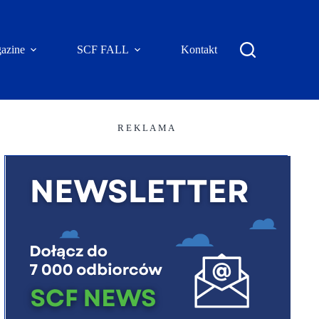
azine
SCF FALL
Kontakt
R E K L A M A