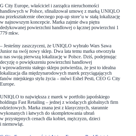
G City Europe, właściciel i zarządca nieruchomości
handlowych w Polsce, sfinalizował umowę z marką UNIQLO
na przekształcenie obecnego pop-up store’u w stałą lokalizację
w najnowszym koncepcie. Marka zajmie dwa piętra
dedykowanej powierzchni handlowej o łącznej powierzchni 1
779 mkw.
– Jesteśmy zaszczyceni, że UNIQLO wybrało Wars Sawa
Junior na swój nowy sklep. Dwa lata temu marka otworzyła
u nas swoją pierwszą lokalizację w Polsce. Dziś, podejmując
decyzję o powiększeniu powierzchni handlowej
i wprowadzeniu stałego sklepu potwierdza, że jest to idealna
lokalizacja dla międzynarodowych marek przyciągających
fanów miejskiego stylu życia – mówi Eshel Pesti, CEO G City
Europe.
UNIQLO to największa z marek w portfolio japońskiego
holdingu Fast Retailing – jednej z wiodących globalnych firm
odzieżowych. Marka znana jest z klasycznych, starannie
wykonanych i łatwych do skompletowania ubrań
w przystępnych cenach dla kobiet, mężczyzn, dzieci
i niemowląt.