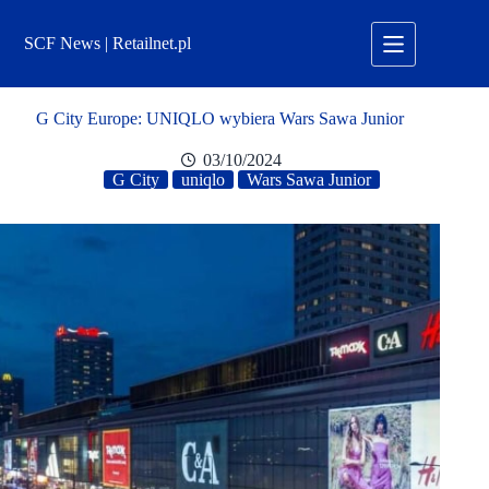
Przejdź
do
SCF News | Retailnet.pl
treści
G City Europe: UNIQLO wybiera Wars Sawa Junior
03/10/2024
G City
uniqlo
Wars Sawa Junior