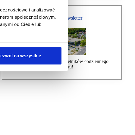
ołecznościowe i analizować
artnerom społecznościowym,
Bezpłatny Newsletter
anymi od Ciebie lub
ezwól na wszystkie
Dołącz do ponad 7000 czytelników codziennego
newslettera!