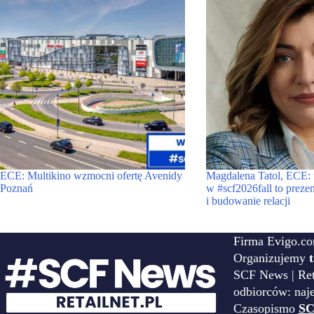
ECE: Multikino wzmocni ofertę Avenidy
Magdalena Tatol, ECE: 
Poznań
w #scf2026fall to prezen
i budowanie relacji
Firma Evigo.co
Organizujemy
SCF News | Reta
odbiorców: naj
Czasopismo
SC