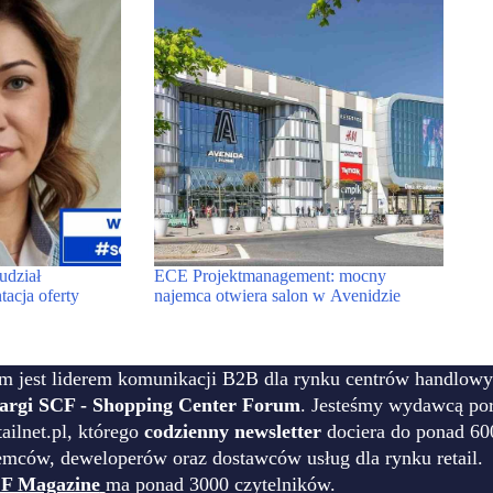
udział
ECE Projektmanagement: mocny
tacja oferty
najemca otwiera salon w Avenidzie
m jest liderem komunikacji B2B dla rynku centrów handlowy
targi SCF - Shopping Center Forum
. Jesteśmy wydawcą por
ilnet.pl, którego
codzienny newsletter
dociera do ponad 60
emców, deweloperów oraz dostawców usług dla rynku retail.
F Magazine
ma ponad 3000 czytelników.