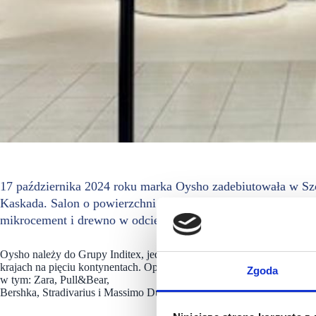
17 października 2024 roku marka Oysho zadebiutowała w Szcz
Kaskada. Salon o powierzchni około 240 mkw., z szeroką wit
mikrocement i drewno w odcieniu orzecha, zapewnia kliento
Oysho należy do Grupy Inditex, jednego z największych detalistów 
krajach na pięciu kontynentach. Oprócz Oysho w Galerii Kaskada obec
Zgoda
w tym: Zara, Pull&Bear,
Bershka, Stradivarius i Massimo Dutti.