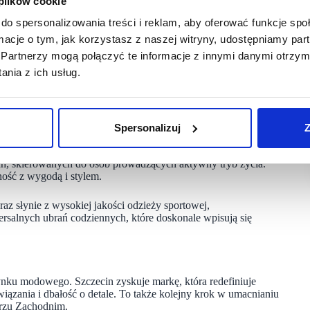
 plików cookie
do spersonalizowania treści i reklam, aby oferować funkcje sp
’u, który odzwierciedla strategię marki.
ormacje o tym, jak korzystasz z naszej witryny, udostępniamy p
Partnerzy mogą połączyć te informacje z innymi danymi otrzym
artym na materiałach, takich jak mikrocement i drewno
erę.
nia z ich usług.
echniczne tworzące nowoczesną i funkcjonalną przestrzeń.
kupowe dla miłośników mody.
Spersonalizuj
Z
ch, skierowanych do osób prowadzących aktywny tryb życia.
ność z wygodą i stylem.
az słynie z wysokiej jakości odzieży sportowej,
ersalnych ubrań codziennych, które doskonale wpisują się
nku modowego. Szczecin zyskuje markę, która redefiniuje
wiązania i dbałość o detale. To także kolejny krok w umacnianiu
rzu Zachodnim.