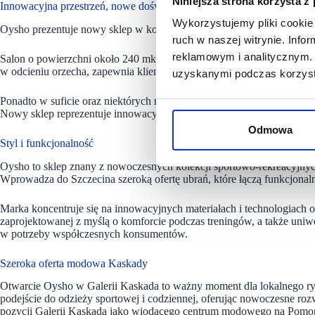
Niniejsza strona korzysta z
Innowacyjna przestrzeń, nowe doświadczenia
Wykorzystujemy pliki cookie 
Oysho prezentuje nowy sklep w koncepcie opartym na sporcie i lifestyle
ruch w naszej witrynie. Inf
reklamowym i analitycznym. 
Salon o powierzchni około 240 mkw. z szeroką witryną i wystrojem op
w odcieniu orzecha, zapewnia klientom komfortową i przyjazną atmosf
uzyskanymi podczas korzysta
Ponadto w suficie oraz niektórych meblach zastosowano rozwiązania t
Nowy sklep reprezentuje innowacyjne i atrakcyjne doświadczenie za
Odmowa
Styl i funkcjonalność
Oysho to sklep znany z nowoczesnych kolekcji sportowo-rekreacyjny
Wprowadza do Szczecina szeroką ofertę ubrań, które łączą funkcjonal
Marka koncentruje się na innowacyjnych materiałach i technologiach or
zaprojektowanej z myślą o komforcie podczas treningów, a także uniw
w potrzeby współczesnych konsumentów.
Szeroka oferta modowa Kaskady
Otwarcie Oysho w Galerii Kaskada to ważny moment dla lokalnego ry
podejście do odzieży sportowej i codziennej, oferując nowoczesne roz
pozycji Galerii Kaskada jako wiodącego centrum modowego na Pomo