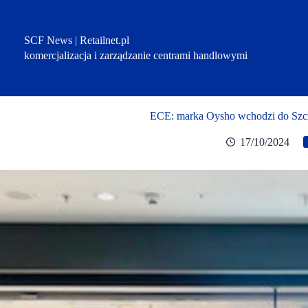
Przejdź
do
treści
SCF News | Retailnet.pl
komercjalizacja i zarządzanie centrami handlowymi
ECE: marka Oysho wchodzi do Szcz
17/10/2024