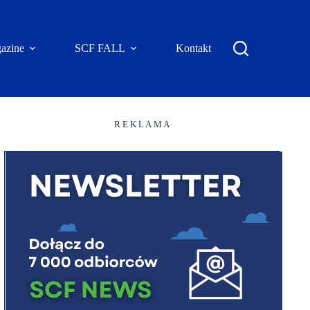
azine
SCF FALL
Kontakt
R E K L A M A