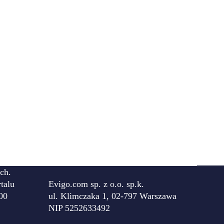
ch.
talu
Evigo.com sp. z o.o. sp.k.
00
ul. Klimczaka 1, 02-797 Warszawa
NIP 5252633492