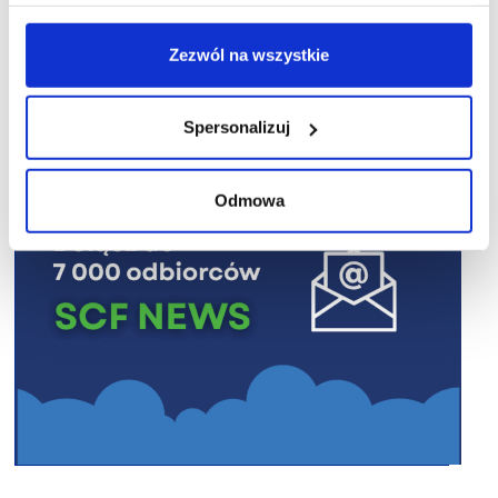
R E K L A M A
Zezwól na wszystkie
Spersonalizuj
Odmowa