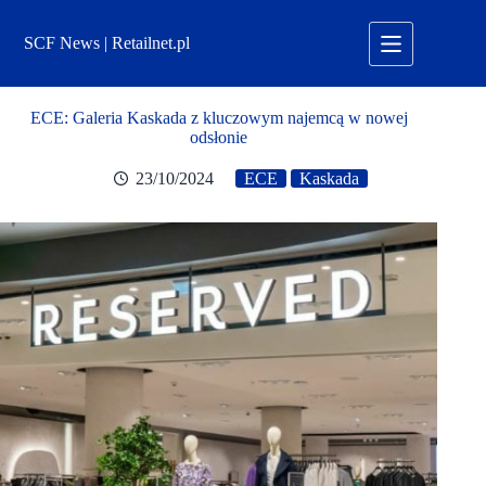
Przejdź
do
SCF News | Retailnet.pl
treści
ECE: Galeria Kaskada z kluczowym najemcą w nowej
odsłonie
23/10/2024
ECE
Kaskada