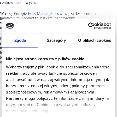
centrów handlowych.
W całej Europie
ECE Marketplaces
zarządza 130 centrami
handlowymi i ponad 65 parkami handlowymi,
w których zlokalizowanych jest około 20 000 sklepów
o łącznej powierzchni sprzedaży około 7 milionów mkw.
Polska spółka ECE powstała w 1997 roku i od tego czasu
Zgoda
Szczegóły
O plikach cookies
skupia się na rozwoju obiektów handlowych w centrach
największych miast.
ECE
zarządza obecnie 9 centrami
handlowymi m.in.: Galerią Łódzką w Łodzi, Galerią
Krakowską w Krakowie, Galerią Bałtycką w Gdańsku
Niniejsza strona korzysta z plików cookie
oraz Galerią Kaskada w Szczecinie.
Wykorzystujemy pliki cookie do spersonalizowania treści
i reklam, aby oferować funkcje społecznościowe i
analizować ruch w naszej witrynie. Informacje o tym, jak
korzystasz z naszej witryny, udostępniamy partnerom
społecznościowym, reklamowym i analitycznym.
Partnerzy mogą połączyć te informacje z innymi danymi
otrzymanymi od Ciebie lub uzyskanymi podczas
korzystania z ich usług.