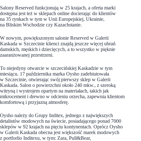
Salony Reserved funkcjonują w 25 krajach, a oferta marki
dostępna jest też w sklepach online docierając do klientów
na 35 rynkach w tym w Unii Europejskiej, Ukrainie,
na Bliskim Wschodzie czy Kazachstanie.
W nowym, powiększonym salonie Reserved w Galerii
Kaskada w Szczecinie klienci znajdą jeszcze więcej ubrań
damskich, męskich i dziecięcych, a to wszystko w pięknie
zaaranżowanej przestrzeni.
To niejedyny otwarcie w szczecińskiej Kaskadzie w tym
miesiącu. 17 października marka Oysho zadebiutowała
w Szczecinie, otwierając swój pierwszy sklep w Galerii
Kaskada. Salon o powierzchni około 240 mkw., z szeroką
witryną i wystrojem opartym na materiałach, takich jak
mikrocement i drewno w odcieniu orzecha, zapewnia klientom
komfortową i przyjazną atmosferę.
Oysho należy do Grupy Inditex, jednego z największych
detalistów modowych na świecie, posiadającego ponad 7000
sklepów w 92 krajach na pięciu kontynentach. Oprócz Oysho
w Galerii Kaskada obecna jest większość marek modowych
z portforlio Inditexu, w tym: Zara, Pull&Bear,