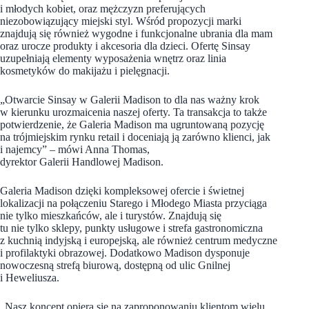
i młodych kobiet, oraz mężczyzn preferujących
niezobowiązujący miejski styl. Wśród propozycji marki
znajdują się również wygodne i funkcjonalne ubrania dla mam
oraz urocze produkty i akcesoria dla dzieci. Ofertę Sinsay
uzupełniają elementy wyposażenia wnętrz oraz linia
kosmetyków do makijażu i pielęgnacji.
„Otwarcie Sinsay w Galerii Madison to dla nas ważny krok
w kierunku urozmaicenia naszej oferty. Ta transakcja to także
potwierdzenie, że Galeria Madison ma ugruntowaną pozycję
na trójmiejskim rynku retail i doceniają ją zarówno klienci, jak
i najemcy” – mówi Anna Thomas,
dyrektor Galerii Handlowej Madison.
Galeria Madison dzięki kompleksowej ofercie i świetnej
lokalizacji na połączeniu Starego i Młodego Miasta przyciąga
nie tylko mieszkańców, ale i turystów. Znajdują się
tu nie tylko sklepy, punkty usługowe i strefa gastronomiczna
z kuchnią indyjską i europejską, ale również centrum medyczne
i profilaktyki obrazowej. Dodatkowo Madison dysponuje
nowoczesną strefą biurową, dostępną od ulic Gnilnej
i Heweliusza.
„Nasz koncept opiera się na zaproponowaniu klientom wielu