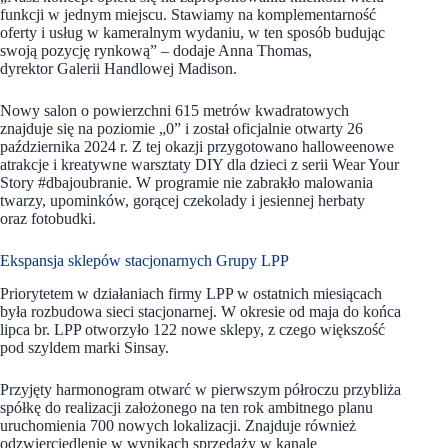
funkcji w jednym miejscu. Stawiamy na komplementarność
oferty i usług w kameralnym wydaniu, w ten sposób budując
swoją pozycję rynkową” – dodaje Anna Thomas,
dyrektor Galerii Handlowej Madison.
Nowy salon o powierzchni 615 metrów kwadratowych
znajduje się na poziomie „0” i został oficjalnie otwarty 26
października 2024 r. Z tej okazji przygotowano halloweenowe
atrakcje i kreatywne warsztaty DIY dla dzieci z serii Wear Your
Story #dbajoubranie. W programie nie zabrakło malowania
twarzy, upominków, gorącej czekolady i jesiennej herbaty
oraz fotobudki.
Ekspansja sklepów stacjonarnych Grupy LPP
Priorytetem w działaniach firmy LPP w ostatnich miesiącach
była rozbudowa sieci stacjonarnej. W okresie od maja do końca
lipca br. LPP otworzyło 122 nowe sklepy, z czego większość
pod szyldem marki Sinsay.
Przyjęty harmonogram otwarć w pierwszym półroczu przybliża
spółkę do realizacji założonego na ten rok ambitnego planu
uruchomienia 700 nowych lokalizacji. Znajduje również
odzwierciedlenie w wynikach sprzedaży w kanale