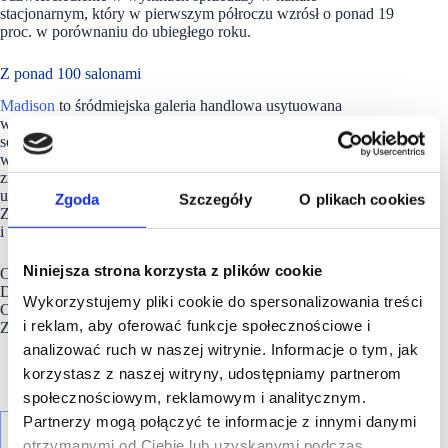
stacjonarnym, który w pierwszym półroczu wzrósł o ponad 19
proc. w porównaniu do ubiegłego roku.
Z ponad 100 salonami
Madison
to śródmiejska galeria handlowa usytuowana
w samym sercu Gdańska, skierowana do klientów ceniących
sobie komfort, kameralną atmosferę zakupów
w skandynawskich wnętrzach. Na powierzchni 28 tys. mkw.
znajduje się ponad 100 salonów modowych i punktów
usługowych. Ofertę uzupełnia Fitness Klub Calypso, Centrum
Zgoda
Szczegóły
O plikach cookies
Zdrowia i Urody YASUMI, centrum medyczne z kliniką
i laboratoriami Invicta i Invicta Anti Aging oraz część biurowa.
Niniejsza strona korzysta z plików cookie
Obecnie tenant mix tworzą m.in.: New Yorker, Rossmann,
Douglas, Notino, W. Kruk, YES, Orsay, Molton, Intimissimi,
Wykorzystujemy pliki cookie do spersonalizowania treści
Calzedonia, Big Star, Ryłko, Dealz, Pepco, 5.10.15, Netto.
i reklam, aby oferować funkcje społecznościowe i
Zarządcą obiektu jest
TFG Asset Management sp. z o.o.
analizować ruch w naszej witrynie. Informacje o tym, jak
korzystasz z naszej witryny, udostępniamy partnerom
społecznościowym, reklamowym i analitycznym.
Partnerzy mogą połączyć te informacje z innymi danymi
otrzymanymi od Ciebie lub uzyskanymi podczas