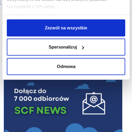
korzystania z ich usług.
Zezwól na wszystkie
R E K L A M A
Spersonalizuj
Odmowa