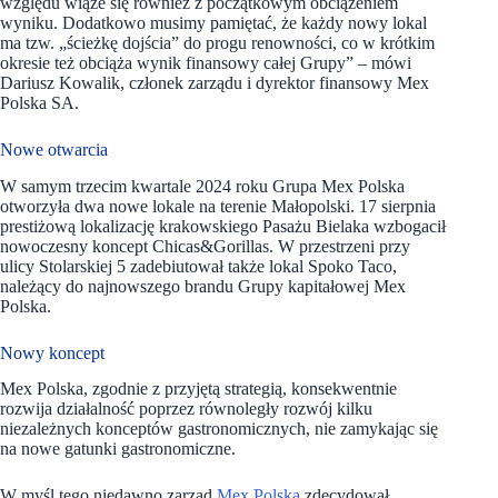
względu wiąże się również z początkowym obciążeniem
wyniku. Dodatkowo musimy pamiętać, że każdy nowy lokal
ma tzw. „ścieżkę dojścia” do progu renowności, co w krótkim
okresie też obciąża wynik finansowy całej Grupy” – mówi
Dariusz Kowalik, członek zarządu i dyrektor finansowy Mex
Polska SA.
Nowe otwarcia
W samym trzecim kwartale 2024 roku Grupa Mex Polska
otworzyła dwa nowe lokale na terenie Małopolski. 17 sierpnia
prestiżową lokalizację krakowskiego Pasażu Bielaka wzbogacił
nowoczesny koncept Chicas&Gorillas. W przestrzeni przy
ulicy Stolarskiej 5 zadebiutował także lokal Spoko Taco,
należący do najnowszego brandu Grupy kapitałowej Mex
Polska.
Nowy koncept
Mex Polska, zgodnie z przyjętą strategią, konsekwentnie
rozwija działalność poprzez równoległy rozwój kilku
niezależnych konceptów gastronomicznych, nie zamykając się
na nowe gatunki gastronomiczne.
W myśl tego niedawno zarząd
Mex Polska
zdecydował