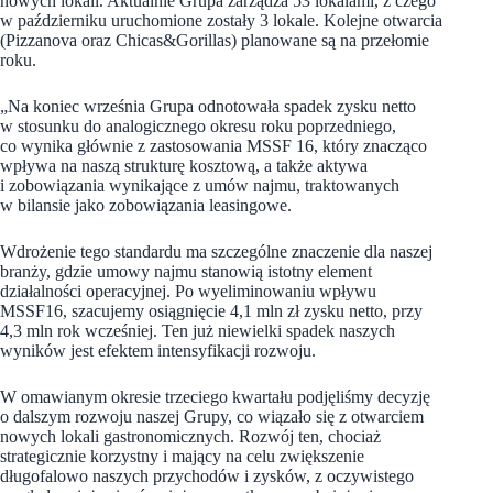
nowych lokali. Aktualnie Grupa zarządza 53 lokalami, z czego
w październiku uruchomione zostały 3 lokale. Kolejne otwarcia
(Pizzanova oraz Chicas&Gorillas) planowane są na przełomie
roku.
„Na koniec września Grupa odnotowała spadek zysku netto
w stosunku do analogicznego okresu roku poprzedniego,
co wynika głównie z zastosowania MSSF 16, który znacząco
wpływa na naszą strukturę kosztową, a także aktywa
i zobowiązania wynikające z umów najmu, traktowanych
w bilansie jako zobowiązania leasingowe.
Wdrożenie tego standardu ma szczególne znaczenie dla naszej
branży, gdzie umowy najmu stanowią istotny element
działalności operacyjnej. Po wyeliminowaniu wpływu
MSSF16, szacujemy osiągnięcie 4,1 mln zł zysku netto, przy
4,3 mln rok wcześniej. Ten już niewielki spadek naszych
wyników jest efektem intensyfikacji rozwoju.
W omawianym okresie trzeciego kwartału podjęliśmy decyzję
o dalszym rozwoju naszej Grupy, co wiązało się z otwarciem
nowych lokali gastronomicznych. Rozwój ten, chociaż
strategicznie korzystny i mający na celu zwiększenie
długofalowo naszych przychodów i zysków, z oczywistego