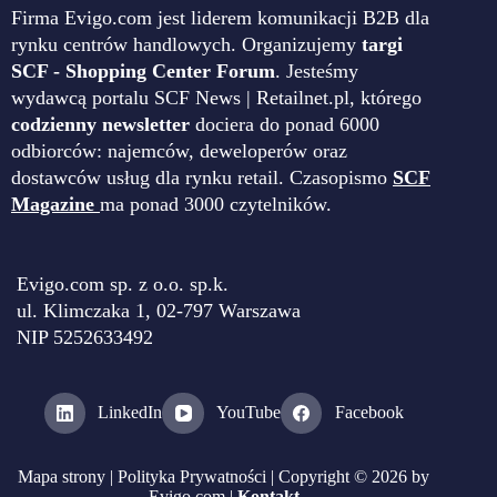
Firma Evigo.com jest liderem komunikacji B2B dla
rynku centrów handlowych. Organizujemy
targi
SCF - Shopping Center Forum
. Jesteśmy
wydawcą portalu SCF News | Retailnet.pl, którego
codzienny newsletter
dociera do ponad 6000
odbiorców: najemców, deweloperów oraz
dostawców usług dla rynku retail. Czasopismo
SCF
Magazine
ma ponad 3000 czytelników.
Evigo.com sp. z o.o. sp.k.
ul. Klimczaka 1, 02-797 Warszawa
NIP 5252633492
LinkedIn
YouTube
Facebook
Mapa strony
|
Polityka Prywatności
| Copyright © 2026 by
Evigo.com |
Kontakt