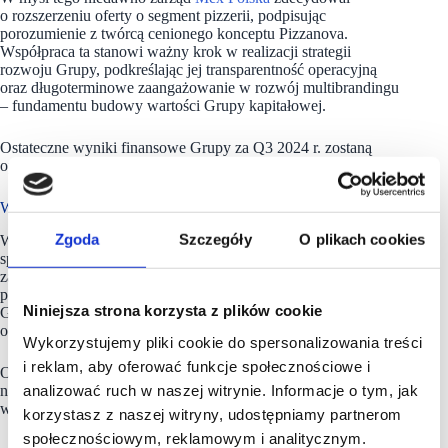
o rozszerzeniu oferty o segment pizzerii, podpisując
porozumienie z twórcą cenionego konceptu Pizzanova.
Współpraca ta stanowi ważny krok w realizacji strategii
rozwoju Grupy, podkreślając jej transparentność operacyjną
oraz długoterminowe zaangażowanie w rozwój multibrandingu
– fundamentu budowy wartości Grupy kapitałowej.
Ostateczne wyniki finansowe Grupy za Q3 2024 r. zostaną
opublikowane 27 listopada.
W portfolio z 53. lokalami
Zgoda
Szczegóły
O plikach cookies
W skład Grupy Kapitałowej Mex Polska wchodzi kilkadziesiąt
spółek powiązanych organizacyjnie i kapitałowo. Grupa
zarządza 53 lokalami gastronomicznymi. Rozwój sieci
placówek gastronomicznych pochodzi ze środków własnych
Niniejsza strona korzysta z plików cookie
Grupy, kredytów oraz środków finansowych
od franczyzobiorców w ramach umów franczyzowych.
Wykorzystujemy pliki cookie do spersonalizowania treści
i reklam, aby oferować funkcje społecznościowe i
Od 2012 roku spółka
Mex Polska S.A.
jest notowana
analizować ruch w naszej witrynie. Informacje o tym, jak
na Głównym Rynku Giełdy Papierów Wartościowych (GPW)
w Warszawie.
korzystasz z naszej witryny, udostępniamy partnerom
społecznościowym, reklamowym i analitycznym.