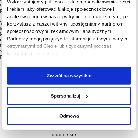
Wykorzystujemy pliki cookie do spersonalizowania treści
rozrywkowej, kulturalnej, lifestyle, związanych z miejscem
i reklam, aby oferować funkcje społecznościowe i
pracy czy wypoczynkiem, a nawet logistyką.
analizować ruch w naszej witrynie. Informacje o tym, jak
W swoim portfolio posiada 20 nieruchomości komercyjnych,
korzystasz z naszej witryny, udostępniamy partnerom
które są odwiedzane rocznie przez blisko 36 mln
społecznościowym, reklamowym i analitycznym.
klientów.
Sierra Balmain
dysponuje fachową wiedzą rynkową
Partnerzy mogą połączyć te informacje z innymi danymi
oraz zespołem wykwalifikowanych specjalistów
umożliwiającym kompleksową i spójną realizację najbardziej
otrzymanymi od Ciebie lub uzyskanymi podczas
wymagających projektów. Spółkę cechuje indywidualne
korzystania z ich usług.
podejście do każdej zarządzanej nieruchomości.
Zezwól na wszystkie
Spersonalizuj
Odmowa
R E K L A M A