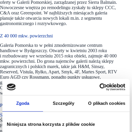
oferty w Galerii Pomorskiej, zarządzanej przez Sierra Balmain.
Nowoczesne wnętrza po remodelingu zyskały tu sklepy CCC,
C&A oraz Greenpoint. W najbliższych miesiącach galeria
planuje także otwarcia nowych lokali m.in. z segmentu
gastronomicznego i rozrywkowego.
Z 40 000 mkw. powierzchni
Galeria Pomorska to
w pełni zmodernizowane centrum
handlowe w Bydgoszczy. Otwarty w kwietniu 2003 roku
i rozbudowany we wrześniu 2015 roku obiekt, zajmuje 40 000
mkw. powierzchni. Do grona najemców galerii należą sklepy
zagranicznych i polskich marek, takie jak H&M, Sinsay,
Reserved, Vistula, Ryłko, Apart, Smyk, 4F, Martes Sport, RTV
Euro AGD czy Rossmann, ponadto punkty usługowe,
gastronomiczne, a także nowoczesne kino sieci Helios.
Centrum handlowe dysponuje również największym
w Bydgoszczy bezpłatnym parkingiem.
Zgoda
Szczegóły
O plikach cookies
Ponad 20 lat w Polsce
Sierra Balmain
obejmuje swoją działalnością obszar Europy
Środkowo-Wschodniej, a w Polsce obecna jest od ponad 20 lat.
Niniejsza strona korzysta z plików cookie
Firma świadczy kompleksowe usługi w zakresie zarządzania
nieruchomościami komercyjnymi z wielu branż: handlowej,