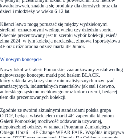
w jednym, przestronnym lokalu o powierzchni 350 metrów
kwadratowych, znajdują się produkty dla dorosłych oraz dla
dzieci i młodzieży w wieku 6-12 lat.
Klienci łatwo mogą poruszać się między wydzielonymi
strefami, oznaczonymi według wieku czy dziedzin sportu.
Obecnie prezentowany jest tu szeroki wybór kolekcji jesień/
zima 2024, w tym kolekcja narciarska, zimowa i sportstylowa
4F oraz różnorodna odzież marki 4F Junior.
W nowym koncepcie
Nowy lokal w Galerii Pomorskiej zaaranżowany został według
najnowszego konceptu marki pod hasłem BLACK,
który zakłada wykorzystanie minimalistycznych rozwiązań
aranżacyjnych, industrialnych materiałów jak stal i drewno,
autorskiego systemu meblowego oraz koloru czerni, będącej
tłem dla prezentowanych kolekcji.
Zgodnie ze swoimi aktualnymi standardami polska grupa
OTCF, będąca właścicielem marki 4F, zapewniła klientom
Galerii Pomorskiej możliwość oddawania używanej,
niepotrzebnej odzieży w ramach Programu Zamkniętego
Obiegu Ubrań – 4F Change WEAR FAIR. Wspólna inicjatywa
grupy OTCF oraz organizacji Ubrania Do Oddania, promuje