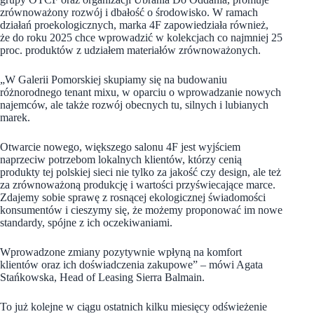
zrównoważony rozwój i dbałość o środowisko. W ramach
działań proekologicznych, marka 4F zapowiedziała również,
że do roku 2025 chce wprowadzić w kolekcjach co najmniej 25
proc. produktów z udziałem materiałów zrównoważonych.
„W Galerii Pomorskiej skupiamy
się na budowaniu
różnorodnego tenant mixu, w oparciu o wprowadzanie nowych
najemców, ale także rozwój obecnych tu, silnych i lubianych
marek.
Otwarcie nowego, większego salonu 4F jest wyjściem
naprzeciw potrzebom lokalnych klientów, którzy cenią
produkty tej polskiej sieci nie tylko za jakość czy design, ale też
za zrównoważoną produkcję i wartości przyświecające marce.
Zdajemy sobie sprawę z rosnącej ekologicznej świadomości
konsumentów i cieszymy się, że możemy proponować im nowe
standardy, spójne z ich oczekiwaniami.
Wprowadzone zmiany pozytywnie wpłyną na komfort
klientów oraz ich doświadczenia zakupowe” – mówi Agata
Stańkowska, Head of Leasing Sierra Balmain.
To już kolejne w ciągu ostatnich kilku miesięcy odświeżenie