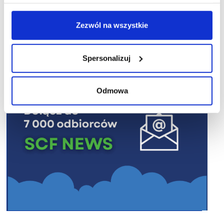
R E K L A M A
Zezwól na wszystkie
Spersonalizuj
Odmowa