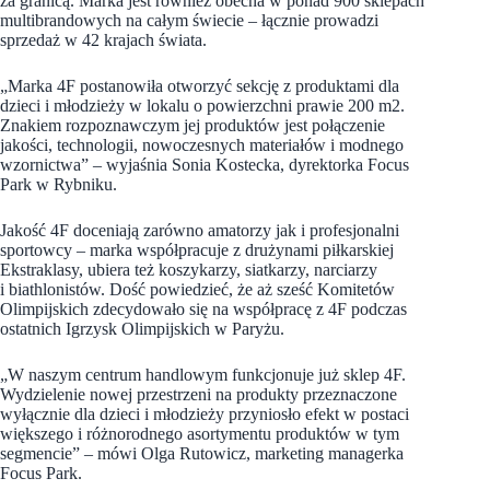
za granicą. Marka jest również obecna w ponad 900 sklepach
multibrandowych na całym świecie – łącznie prowadzi
sprzedaż w 42 krajach świata.
„Marka 4F postanowiła otworzyć sekcję z produktami dla
dzieci i młodzieży w lokalu o powierzchni prawie 200 m2.
Znakiem rozpoznawczym jej produktów jest połączenie
jakości, technologii, nowoczesnych materiałów i modnego
wzornictwa” – wyjaśnia Sonia Kostecka, dyrektorka Focus
Park w Rybniku.
Jakość 4F doceniają zarówno amatorzy jak i profesjonalni
sportowcy – marka współpracuje z drużynami piłkarskiej
Ekstraklasy, ubiera też koszykarzy, siatkarzy, narciarzy
i biathlonistów. Dość powiedzieć, że aż sześć Komitetów
Olimpijskich zdecydowało się na współpracę z 4F podczas
ostatnich Igrzysk Olimpijskich w Paryżu.
„W naszym centrum handlowym funkcjonuje już sklep 4F.
Wydzielenie nowej przestrzeni na produkty przeznaczone
wyłącznie dla dzieci i młodzieży przyniosło efekt w postaci
większego i różnorodnego asortymentu produktów w tym
segmencie” – mówi Olga Rutowicz, marketing managerka
Focus Park.