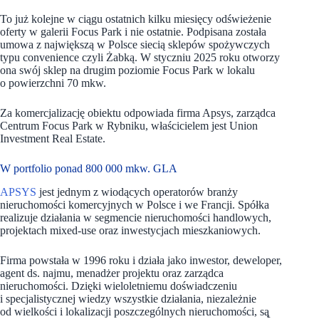
To już kolejne w ciągu ostatnich kilku miesięcy odświeżenie
oferty w galerii Focus Park i nie ostatnie. Podpisana została
umowa z największą w Polsce siecią sklepów spożywczych
typu convenience czyli Żabką. W styczniu 2025 roku otworzy
ona swój sklep na drugim poziomie Focus Park w lokalu
o powierzchni 70 mkw.
Za komercjalizację obiektu odpowiada firma Apsys, zarządca
Centrum Focus Park w Rybniku, właścicielem jest Union
Investment Real Estate.
W portfolio ponad 800 000 mkw. GLA
APSYS
jest jednym z wiodących operatorów branży
nieruchomości komercyjnych w Polsce i we Francji. Spółka
realizuje działania w segmencie nieruchomości handlowych,
projektach mixed-use oraz inwestycjach mieszkaniowych.
Firma powstała w 1996 roku i działa jako inwestor, deweloper,
agent ds. najmu, menadżer projektu oraz zarządca
nieruchomości. Dzięki wieloletniemu doświadczeniu
i specjalistycznej wiedzy wszystkie działania, niezależnie
od wielkości i lokalizacji poszczególnych nieruchomości, są̨