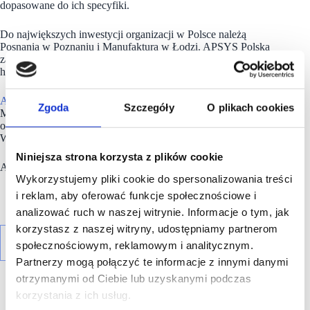
dopasowane do ich specyfiki.
Do największych inwestycji organizacji w Polsce należą
Posnania w Poznaniu i Manufaktura w Łodzi. APSYS Polska
zarządza obecnie ponad 800 000 mkw. GLA w 15 obiektach
handlowych zlokalizowanych w 12 największych miastach.
Apsys
prowadzi także inwestycje mieszkaniowe – Solea
Zgoda
Szczegóły
O plikach cookies
Mieszkania przy Wyścigach na warszawskim Mokotowie
oraz Ogrody Staromiejskie i Wrocławskie Lofty w centrum
Wrocławia.
Niniejsza strona korzysta z plików cookie
Apsys Polska prowadzi również foodhall w Poznaniu.
Wykorzystujemy pliki cookie do spersonalizowania treści
i reklam, aby oferować funkcje społecznościowe i
analizować ruch w naszej witrynie. Informacje o tym, jak
korzystasz z naszej witryny, udostępniamy partnerom
społecznościowym, reklamowym i analitycznym.
Partnerzy mogą połączyć te informacje z innymi danymi
otrzymanymi od Ciebie lub uzyskanymi podczas
korzystania z ich usług.